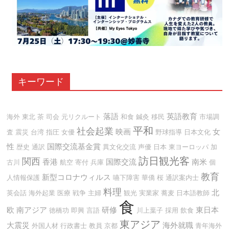
キーワード
落語
英語教育
海外
東北
茶
司会
元リクルート
和食
鍼灸
移民
市場調
平和
社会起業
映画
女
査
震災
台湾
指圧
女優
野球指導
日本文化
性
国際交流基金賞
歴史
通訳
異文化交流
声優
日本
東ヨーロッパ
加
訪日観光客
関西
香港
国際交流
南米
古川
航空
寄付
兵庫
個
教育
新型コロナウィルス
人情報保護
嚥下障害
華僑
桜
通訳案内士
料理
北
英会話
海外起業
医療
戦争
主婦
観光
実業家
蕎麦
日本語教師
食
欧
南アジア
研修
東日本
徳橋功
即興
言語
川上葉子
採用
飲食
東アジア
大震災
海外就職
外国人材
行政書士
教員
京都
青年海外