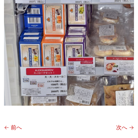
← 前へ
次へ →