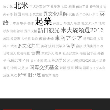
北米
協力隊
言語教育
嚥下
起業家
大阪
相撲
伝統工芸
暗号通貨
海
英
異文化理解
韓国
外研修
転職
起業支援
武術
新年のあいさつ
起業
語
日本酒
歌手
整体
弁護士
外国人
朝鮮
社交ダンス
地震
米大統領選2016
訪日観光
模擬国連
福祉
難民支援
東南アジア
教育研修
就職
投資家
大使館
鉄道
映画監督
人事
多文化共生
留学
神戸
武道
美容
演劇
奨学金
翻訳
技能実習生
在
音楽
日韓国人
広告掲載
東京外大
復興
社会起業家
傾聴
留学生
外務
伝統芸能
英語学習
省
介護
日本企業
環境
米大統領選2020
洪水
建築
国際交流基金
難民
寿司
沖縄
花見
旅
舞踊
漫画
新疆ウイグル自
野球
旧ソ連
治区
東欧
接客業
駐妻