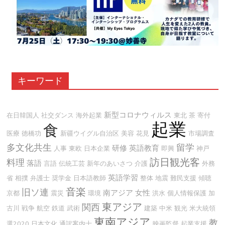
キーワード
新型コロナウィルス
在日韓国人
社交ダンス
海外起業
東北
茶
寄付
起業
食
医療
徳橋功
新疆ウイグル自治区
美容
花見
市場調査
多文化共生
留学
研修
英語教育
人事
東欧
日本企業
即興
神戸
訪日観光客
料理
落語
言語
伝統工芸
新年のあいさつ
介護
外務
英語学習
省
相撲
弁護士
奨学金
日本語教師
整体
地震
難民支援
傾聴
音楽
旧ソ連
南アジア
女性
京都
震災
環境
洪水
個人情報保護
加
東アジア
関西
古川
戦争
航空
鉄道
武術
建築
中米
観光
米大統領
東南アジア
教
選2020
日本文化
通訳案内士
映画監督
起業支援