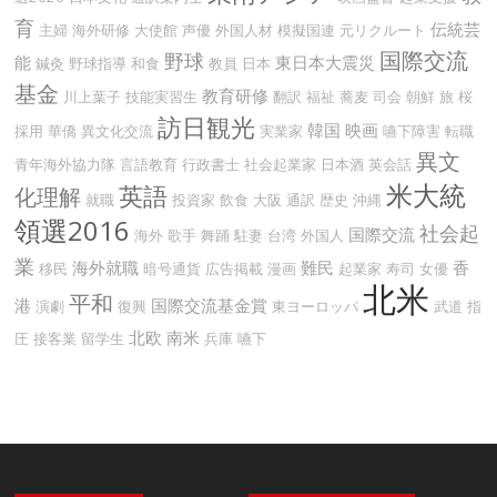
育
伝統芸
主婦
海外研修
大使館
声優
外国人材
模擬国連
元リクルート
国際交流
野球
能
東日本大震災
鍼灸
野球指導
和食
教員
日本
基金
教育研修
川上葉子
技能実習生
翻訳
福祉
蕎麦
司会
朝鮮
旅
桜
訪日観光
韓国
映画
採用
華僑
異文化交流
実業家
嚥下障害
転職
異文
青年海外協力隊
言語教育
行政書士
社会起業家
日本酒
英会話
米大統
英語
化理解
就職
投資家
飲食
大阪
通訳
歴史
沖縄
領選2016
社会起
国際交流
海外
歌手
舞踊
駐妻
台湾
外国人
業
海外就職
難民
香
移民
暗号通貨
広告掲載
漫画
起業家
寿司
女優
北米
平和
港
国際交流基金賞
演劇
復興
東ヨーロッパ
武道
指
北欧
南米
圧
接客業
留学生
兵庫
嚥下