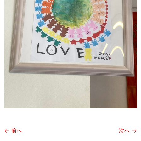
← 前へ
次へ →