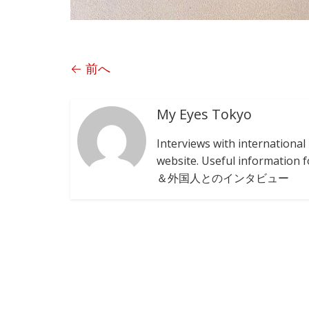
← 前へ
My Eyes Tokyo
Interviews with internationa
website. Useful informat
＆外国人とのインタビュー