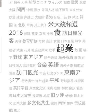
ア
新型コロナウィルス
難民
鍼灸
人事
相撲
航空
関西
大阪
沖縄
洪水
外国人材
嚥下障害
東京外大
香港
韓
鉄道
建築
弁護士
大使館
伝統工芸
旅
武道
米大統領選
国
北欧
茶
華僑
川上葉子
食
2016
訪日観光
就職
蕎麦
京都
漫画
客
教育研修
美容
寄付
言語
女優
日本企業
戦争
外
起業
映画
務省
武術
花見
社会起業家
歌手
嚥
東アジア
野球
海外就職
下
暗号通貨
舞踊
在
英語
音楽
日韓国人
言語教育
海外研修
技能実
訪日観光
東南ア
習生
司会
社交ダンス
ジア
平和
行政書士
海外起業
野球指導
模擬国
英語学習
連
異文化交流
環境
朝鮮
和食
翻訳
駐妻
旧ソ連
東日本大震災
研修
投資家
地震
日本文
多文化共生
南米
伝統芸
化
起業支援
復興
整体
能
東北