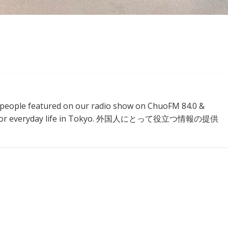
l people featured on our radio show on ChuoFM 84.0 &
ion for everyday life in Tokyo. 外国人にとって役立つ情報の提供