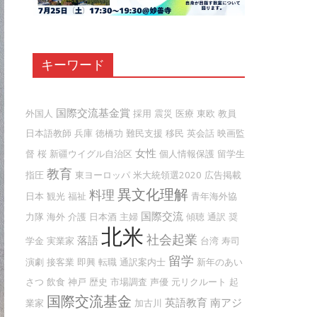
キーワード
国際交流基金賞
外国人
採用
震災
医療
東欧
教員
日本語教師
兵庫
徳橋功
難民支援
移民
英会話
映画監
女性
督
桜
新疆ウイグル自治区
個人情報保護
留学生
教育
指圧
東ヨーロッパ
米大統領選2020
広告掲載
異文化理解
料理
日本
観光
福祉
青年海外協
国際交流
力隊
海外
介護
日本酒
主婦
傾聴
通訳
奨
北米
社会起業
落語
学金
実業家
台湾
寿司
留学
演劇
接客業
即興
転職
通訳案内士
新年のあい
さつ
飲食
神戸
歴史
市場調査
声優
元リクルート
起
国際交流基金
英語教育
南アジ
業家
加古川