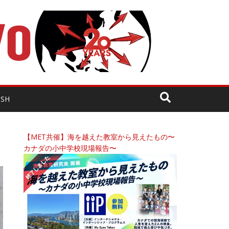
ISH
【MET共催】海を越えた教室から見えたもの〜
カナダの小中学校現場報告〜