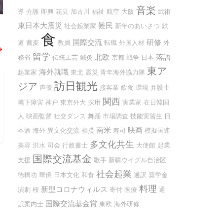
音楽
導
介護
即興
花見
加古川
福祉
航空
大阪
武術
東日本大震災
難民
社会起業家
新年のあいさつ
鉄
食
国際交流
研修
道
蕎麦
教員
転職
外国人材
外
→
留学
北欧
落語
務省
伝統工芸
鍼灸
京都
戦争
日本
東ア
海外就職
起業家
東北
震災
青年海外協力隊
訪日観光
ジア
声優
接客業
飲食
環境
弁護士
関西
嚥下障害
神戸
東京外大
採用
実業家
在日韓国
人
映画監督
社交ダンス
舞踊
市場調査
技能実習生
日
南米
映画
本酒
海外
異文化交流
相撲
寿司
模擬国連
多文化共生
美容
洪水
司会
行政書士
大使館
起業
国際交流基金
支援
歌手
新疆ウイグル自治区
社会起業
徳橋功
華僑
日本文化
和食
通訳
奨学金
料理
新型コロナウィルス
演劇
桜
寄付
医療
通
国際交流基金賞
訳案内士
東欧
海外研修