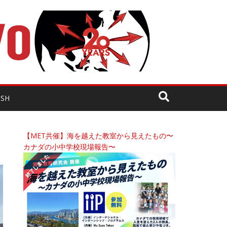
ISH
【MET共催】海を越えた教室から見えたもの〜
カナダの小中学校現場報告〜