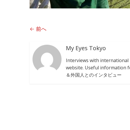
← 前へ
My Eyes Tokyo
Interviews with internationa
website. Useful informat
＆外国人とのインタビュー