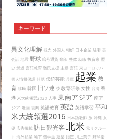
キーワード
異文化理解
観光
外国人
朝鮮
日本企業
駐妻
英
野球
会話
地震
暗号通貨
翻訳
整体
就職
投資家
歴
史
武道
言語教育
難民支援
主婦
言語
東ヨーロッパ
起業
教
伝統芸能
個人情報保護
傾聴
兵庫
育
旧ソ連
韓国
教育研修
女性
香
移民
茶
台湾
東南アジア
港
南ア
米大統領選2020
人事
英語
平和
ジア
英語教育
英語学習
漫画
復興
米大統領選2016
日本語教師
旅
沖縄
女
北米
訪日観光客
優
広告掲載
元リクルー
ト
海外起業
嚥下
留学生
建築
指圧
川上葉子
野球指