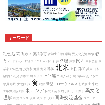
キーワード
社会起業
教
香港
英語教育
茶
留学生
即興
環境
異文化交流
戦争
育
料理
関西
在日韓国人
新疆ウイグル自治区
駐妻
声優
言語教育
実
北米
韓国
女性
難民
業家
映画監督
投資家
舞踊
海外
兵庫
日本
旧ソ連
語教師
花見
弁護士
野球指導
外国人材
沖縄
新年のあいさつ
食
新型コロナウィルス
教員
移民
大使館
旅
建築
行政書士
東欧
東アジア
異文化
青年海外協力隊
伝統工芸
傾聴
指圧
川上葉子
理解
国際交流基金
社交ダンス
漫画
武術
桜
演劇
東ヨーロッ
野球