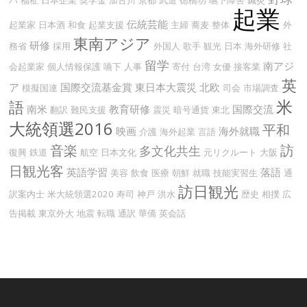
パ
福祉
日本企業
奨学金
加古川
京都
武道
徳橋功
嚥下障害
鍼灸
起業
伝統芸能
起業家
日本酒
和食
起業支援
主婦
蕎麦
整体
外
東南アジア
研修
務省
採用
外国人
歌手
観光
日本
海外研修
社
留学
南アジ
会起業家
個人情報保護
嚥下
人事
寄付
台湾
女優
接客業
英
ア
国際交流基金賞
東日本大震災
北欧
模擬国連
司会
市場調査
米
語
南米
教育研修
国際交流
翻訳
難民支援
震災
暗号通貨
東北
大統領選2016
平和
映画
海外就職
介護
海外起業
言語
音楽
訪
多文化共生
復興
鉄道
航空
日本文化
元リクルート
大阪
日観光客
英語学習
落語
美容
飲食
医療
朝鮮
就職
技能実習生
通
訪日観光
訳案内士
米大統領選2020
寿司
神戸
洪水
歴史
相撲
広
告掲載
東京外大
地震
転職
通訳
華僑
英会話