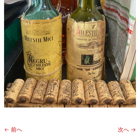
← 前へ
次へ →