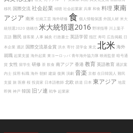
東南
社会起業
料理
国際交流
移民
傾聴
社会起業家
兵庫
和食
食
アジア
南米
伝統工芸
海外研修
個人情報保護
外国人材
米大
米大統領選2016
統領選2020
徳橋功
野球指導
川上葉子
難民
英語学習
言語
接客業
人事
鍼灸
行政書士
指圧
寿司
広告掲載
日
北米
国際交流基金賞
海外
本企業
通訳
洪水
寄付
奨学金
東北
就職
起業支援
海外起業
東ヨーロッパ
青年海外協力隊
映画監督
暗号通
教育
女性
研修
南アジア
香港
英語教育
貨
留学生
茶
飲食
通訳案
音楽
内士
採用
転職
海外
朝鮮
建築
復興
演劇
京都
在日韓国人
難民
東アジア
北欧
支援
旅
医療
桜
投資家
日本語教師
鉄道
日本
地震
旧ソ連
韓国
即興
神戸
戦争
起業家