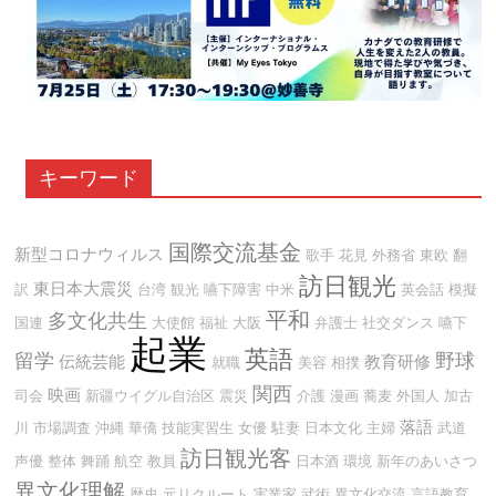
キーワード
国際交流基金
新型コロナウィルス
歌手
花見
外務省
東欧
翻
訪日観光
東日本大震災
訳
台湾
観光
嚥下障害
中米
英会話
模擬
平和
多文化共生
国連
大使館
福祉
大阪
弁護士
社交ダンス
嚥下
起業
英語
留学
野球
伝統芸能
教育研修
就職
美容
相撲
関西
映画
司会
新疆ウイグル自治区
震災
介護
漫画
蕎麦
外国人
加古
落語
川
市場調査
沖縄
華僑
技能実習生
女優
駐妻
日本文化
主婦
武道
訪日観光客
声優
整体
舞踊
航空
教員
日本酒
環境
新年のあいさつ
異文化理解
歴史
元リクルート
実業家
武術
異文化交流
言語教育