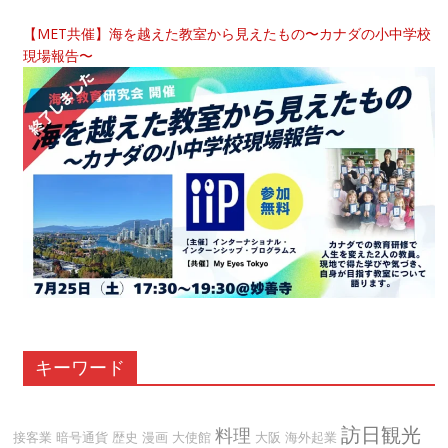
【MET共催】海を越えた教室から見えたもの〜カナダの小中学校
現場報告〜
キーワード
訪日観光
料理
接客業
暗号通貨
歴史
漫画
大使館
大阪
海外起業