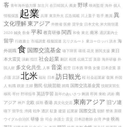
客
野球
青年海外協力隊
加古川
在日韓国人
蕎麦
映画監督
海外
個人
起業
異
情報保護
兵庫
東京外大
広告掲載
川上葉子
歌手
教員
文化理解
東アジア
外務省
医療
奨学金
日本文化
米大統領選
平和
関西
教育研修
南米
2020
鍼灸
飲食
和食
東北
通訳案内士
留学
海
行政書士
市場調査
模擬国連
元リクルート
東ヨーロッパ
洪水
食
国際交流基金
外就職
東日
嚥下障害
環境
花見
難民支援
社会起業
本大震災
演劇
指圧
翻訳
相撲
伝統工芸
美容
海外研修
外
音楽
多文化共生
国人材
人事
航空
日本酒
華僑
女優
日本企業
茶
北米
訪日観光
介護
言語
福祉
日本
桜
社会起業家
復興
外国
難民
伝統芸能
国際交流基金賞
人
転職
鉄道
主婦
就職
技能実習生
英語学習
南
移民
寄付
野球指導
新年のあいさつ
舞踊
即興
東欧
武術
東南アジア
旧ソ連
アジア
北欧
香港
神戸
採用
異文化交流
国際交流
嚥下
留学生
沖縄
戦争
通訳
駐妻
建築
起業家
朝鮮
整体
新疆
研修
映画
ウイグル自治区
旅
司会
弁護士
震災
日本語教師
台湾
声優
落語
韓国
女性