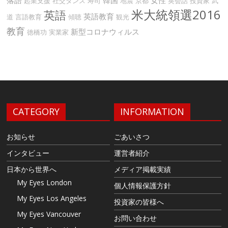
起業支援
社交ダンス
寿司
地震
京都
英会話
投資家
武
米大統領選2016
英語
英語教育
道
言語教育
傾聴
観光
教育
新型コロナウィルス
徳橋功
実業家
CATEGORY
INFORMATION
お知らせ
ごあいさつ
インタビュー
運営者紹介
日本から世界へ
メディア掲載実績
My Eyes London
個人情報保護方針
My Eyes Los Angeles
投資家の皆様へ
My Eyes Vancouver
お問い合わせ