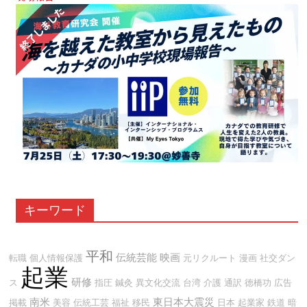
キーワード
平和
伝統芸能
映画
転職
個人情報保護
元リクルート
漫画
社交ダン
起業
研修
ス
指圧
鍼灸
異文化交流
台湾
介護
通訳
徳橋功
広告
南米
東日本大震災
掲載
美容
伝統工芸
福祉
移民
日本
起業家
鉄道
暗