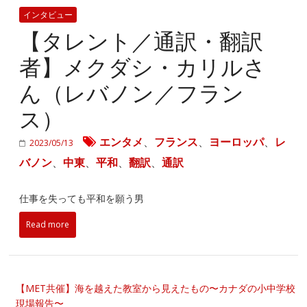
インタビュー
【タレント／通訳・翻訳
者】メクダシ・カリルさ
ん（レバノン／フラン
ス）
エンタメ
、
フランス
、
ヨーロッパ
、
レ
2023/05/13
バノン
、
中東
、
平和
、
翻訳
、
通訳
仕事を失っても平和を願う男
Read more
【MET共催】海を越えた教室から見えたもの〜カナダの小中学校
現場報告〜