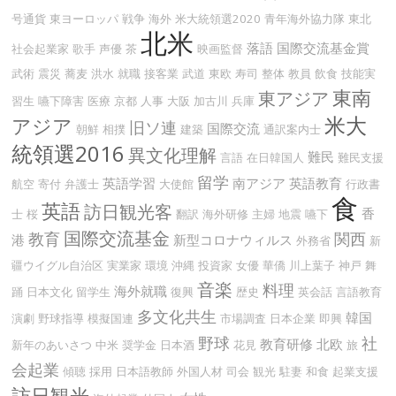
号通貨
東ヨーロッパ
戦争
海外
米大統領選2020
青年海外協力隊
東北
北米
落語
国際交流基金賞
社会起業家
歌手
声優
茶
映画監督
武術
震災
蕎麦
洪水
就職
接客業
武道
東欧
寿司
整体
教員
飲食
技能実
東南
東アジア
習生
嚥下障害
医療
京都
人事
大阪
加古川
兵庫
米大
アジア
旧ソ連
国際交流
朝鮮
相撲
建築
通訳案内士
統領選2016
異文化理解
難民
言語
在日韓国人
難民支援
留学
英語学習
南アジア
英語教育
航空
寄付
弁護士
大使館
行政書
食
英語
訪日観光客
香
士
桜
翻訳
海外研修
主婦
地震
嚥下
国際交流基金
教育
関西
港
新型コロナウィルス
外務省
新
疆ウイグル自治区
実業家
環境
沖縄
投資家
女優
華僑
川上葉子
神戸
舞
音楽
料理
海外就職
踊
日本文化
留学生
復興
歴史
英会話
言語教育
多文化共生
韓国
演劇
野球指導
模擬国連
市場調査
日本企業
即興
野球
社
教育研修
北欧
新年のあいさつ
中米
奨学金
日本酒
花見
旅
会起業
傾聴
採用
日本語教師
外国人材
司会
観光
駐妻
和食
起業支援
訪日観光