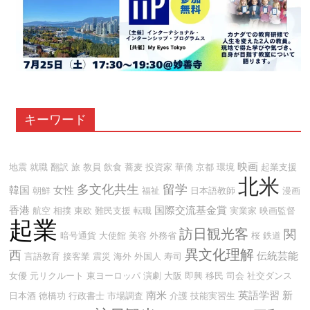
キーワード
映画
地震
就職
翻訳
旅
教員
飲食
蕎麦
投資家
華僑
京都
環境
起業支援
北米
多文化共生
留学
韓国
女性
朝鮮
福祉
日本語教師
漫画
香港
国際交流基金賞
航空
相撲
東欧
難民支援
転職
実業家
映画監督
起業
訪日観光客
関
暗号通貨
大使館
美容
外務省
桜
鉄道
異文化理解
西
伝統芸能
言語教育
接客業
震災
海外
外国人
寿司
女優
元リクルート
東ヨーロッパ
演劇
大阪
即興
移民
司会
社交ダンス
南米
英語学習
新
日本酒
徳橋功
行政書士
市場調査
介護
技能実習生