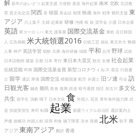
解
南米
北欧
新年のあいさつ
起業支援
大使館
美容
海外起業
言語教
東
関西
韓国
映画
育
異文化交流
茶
英会話
相撲
海外
戦争
難民支援
アジア
研修
川上葉子
主婦
起業家
沖縄
桜
旅
奨学金
介護
日本企業
英語
国際交流基金
東ヨーロッパ
東北
接客業
東欧
在日韓国
米大統領選2016
人
広告掲載
伝統工芸
福祉
東京外大
舞踊
平和
野球
英語学習
人事
神戸
朝鮮
兵庫
海外研修
傾聴
台湾
武術
社会起業
東日本大震災
日本語教師
建築
京都
日本
寄付
観光
女優
伝統芸能
国際交流基金賞
新型コロナウィルス
即興
震災
行政書
訪
留学
旧ソ連
国際交流
士
通訳
華僑
模擬国連
航空
弁護士
司会
日観光客
多文化
難民
鍼灸
飲食
復興
鉄道
暗号通貨
指圧
加古川
食
共生
留学生
演劇
嚥下
日本文化
外国人
花見
青年海外協力隊
武
起業
道
技能実習生
寿司
転職
新疆ウイグル自治区
通訳案内士
北米
南
声優
徳橋功
外国人材
採用
和食
嚥下障害
洪水
医療
歌手
東南アジア
アジア
香港
翻訳