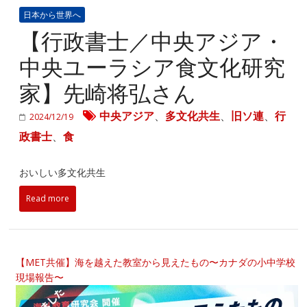
日本から世界へ
【行政書士／中央アジア・
中央ユーラシア食文化研究
家】先崎将弘さん
中央アジア
、
多文化共生
、
旧ソ連
、
行
2024/12/19
政書士
、
食
おいしい多文化共生
Read more
【MET共催】海を越えた教室から見えたもの〜カナダの小中学校
現場報告〜