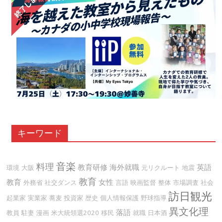
キーワード
音楽
料理
教育研修
海外就職
英語
環境
大阪
元リクルート
地震
教育
教育
女性
外務省
社交ダンス
言語
映画監督
整体
市場調査
社会
訪日観光
起業家
実業家
蕎麦
投資家
歴史
個人情報保護
野球指導
異文化理
落語
教員
駐妻
漫画
米大統領選2020
移民
就職
日本酒