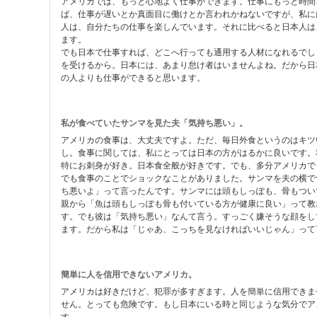
アメリカでは、もっと心地よく仕事ができます。仕事にもっと時間
ば、仕事が遅いとか真面目に働けとか言われかねないですが、私に
人は、自分たちの仕事を楽しんでいます。それに比べると日本人は
ます。
でも日本で仕事すれば、どこへ行っても通用する人材になれるでし
を受けるから。日本には、あまり怠け者はいませんよね。だから日
の人よりも仕事ができると思います。
私が食べていたサンマを見た夫「気持ち悪い」。
アメリカの食事は、大丈夫ですよ。ただ、毎日外食というのはキツ
し。食事に関しては、私にとっては日本の方がはるかに良いです。
特にお刺身が好き。日本食全般が好きです。でも、多分アメリカで
でも食事のことでショックなことがありました。サンマを夫の横で
ち悪いよ」って言ったんです。サンマには頭もしっぽも、骨もつい
親から「魚は頭もしっぽも骨も付いている方が健康に良い」って教
す。でも彼は「気持ち悪い」なんて言う。すっごく嫌そうな顔をし
ます。だから私は「じゃあ、こっちを見なければいいじゃん」って
簡単に人を信用できないアメリカ。
アメリカは好きだけど、犯罪が多すぎます。人を簡単に信用できま
せん。とっても危険です。もし日本にいる時と同じような気分でア