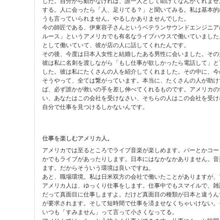
した。自分から動かなければ、誰一人として助けてなんかくれませ
する。人に会ったら「人、足りてる？」と聞いてみる。私は基本的
うも言っていられません。やるしかありませんでした。
今の師匠である、伊東容子さんというベテランサウンドエンジニア
ルース」というアメリカでも有名なライブハウスで働いていました
として働いていて、彼が店の人に話してくれたんです。
その後、今度は日本人女性と結婚したある男性に会いました。その
彼は私に名刺を渡しながら「もし仕事が欲しかったら電話して」と
した。彼は私にたくさんの人を紹介してくれました。その中に、今
そうやって、全ては繋がっています。本当に、たくさんの人が助け
ば、必ず誰かが救いの手を差し伸べてくれるものです。アメリカの
い、あなたはこの会社を受けなさい、そちらの人はこの会社を受け
自分で仕事を見つけるしかないんです。
仕事を楽しむアメリカ人。
アメリカでは至るところでライブ音楽が楽しめます。バーとかコー
かでもライブがあったりします。日本にはなかなかありません。音
ます。だからそういう環境は良いですね。
あと、職場環境。私は日米双方の会社で働いたことがありますが、
アメリカ人は、ゆっくり仕事をします。仕事中でもスマイルで、雑
だって真面目に仕事しますよ。だけど真面目の種類が日本と違うん
が要求されます。そして短時間で仕事を済ませなくちゃいけない。
いつも「すみません」って言って小さくなってる。