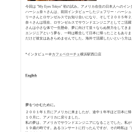
今回は ”My Eyes Tokyo” 初の試み。アメリカ在住の日本人への
ハーシュ奈々さんは、前回インタビューしたジェフリー・ハーシュ
リーさんとロサンゼルスでお知り合いになり、そして２００５年２
奈々さんは現在、ロサンゼルスでサウンドエンジニアとしてご活躍
さんは小さな体で一生懸命、夢に向けて並々ならぬ努力をしてきま
エンジニアという夢を、一時は断念して日本に帰ったこともありま
だけど彼女はあきらめませんでした。海外で活躍したいという方は
*インタビュー＠
カフェベローチェ
横浜駅西口店
English
夢をつかむために。
２００１年１月にアメリカに来ましたが、途中１年半ほど日本に帰
１０月に、アメリカに戻りました。
私の夢は、アメリカでサウンドエンジニアになることでした。私が
１９歳の時です。あるコンサートに行ったんですが、その時私は「