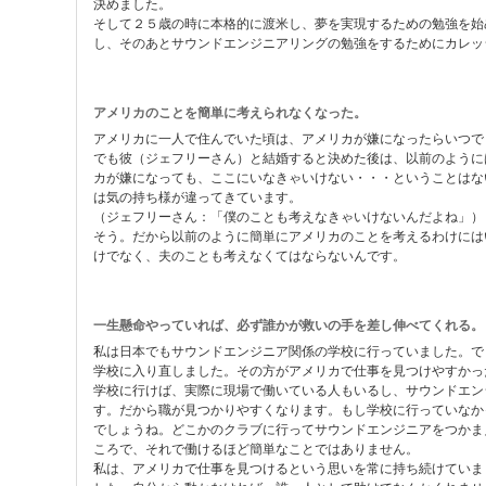
決めました。
そして２５歳の時に本格的に渡米し、夢を実現するための勉強を始
し、そのあとサウンドエンジニアリングの勉強をするためにカレッ
アメリカのことを簡単に考えられなくなった。
アメリカに一人で住んでいた頃は、アメリカが嫌になったらいつで
でも彼（ジェフリーさん）と結婚すると決めた後は、以前のように
カが嫌になっても、ここにいなきゃいけない・・・ということはな
は気の持ち様が違ってきています。
（ジェフリーさん：「僕のことも考えなきゃいけないんだよね
そう。だから以前のように簡単にアメリカのことを考えるわけには
けでなく、夫のことも考えなくてはならないんです。
一生懸命やっていれば、必ず誰かが救いの手を差し伸べてくれる。
私は日本でもサウンドエンジニア関係の学校に行っていました。で
学校に入り直しました。その方がアメリカで仕事を見つけやすかっ
学校に行けば、実際に現場で働いている人もいるし、サウンドエン
す。だから職が見つかりやすくなります。もし学校に行っていなか
でしょうね。どこかのクラブに行ってサウンドエンジニアをつかま
ころで、それで働けるほど簡単なことではありません。
私は、アメリカで仕事を見つけるという思いを常に持ち続けていま