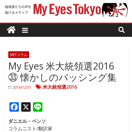
METコラム
My Eyes 米大統領選2016
㉝ 懐かしのバッシング集
米大統領選2016
2016/12/31
F
X
Li
ac
n
ダニエル・ペンソ
e
e
コラムニスト/翻訳家