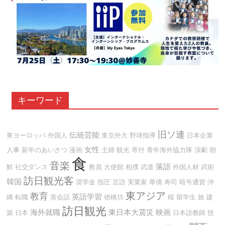
キーワード
旧ソ連
伝統芸能
東ヨーロッパ
外国人
東京外大
野球指導
日本企業
女性
人事
新年のあいさつ
漫画
主婦
観光
寄付
青年海外協力隊
演劇
朝
食
音楽
落語
鮮
社交ダンス
教員
大使館
相撲
武道
外国人材
武術
訪日観光客
韓国
奨学金
指圧
言語
実業家
華僑
寿司
暗号通貨
沖
東アジア
教育
英語学習
縄
転職
英会話
徳橋功
桜
留学生
旅
建
訪日観光
海外就職
東日本大震災
映画
築
日本
日本語教師
技