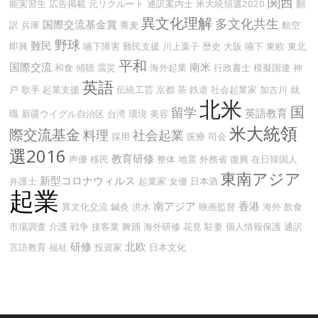
関西
能実習生
広告掲載
元リクルート
通訳案内士
米大統領選2020
翻
異文化理解
多文化共生
国際交流基金賞
訳
兵庫
蕎麦
航空
野球
難民
即興
嚥下障害
難民支援
川上葉子
歴史
大阪
嚥下
東欧
東北
平和
国際交流
南米
和食
傾聴
震災
海外起業
行政書士
模擬国連
神
英語
戸
歌手
起業支援
伝統工芸
京都
茶
鉄道
社会起業家
加古川
就
北米
国
留学
英語教育
職
新疆ウイグル自治区
台湾
環境
美容
米大統領
際交流基金
料理
社会起業
採用
医療
司会
選2016
教育研修
声優
移民
整体
地震
外務省
復興
在日韓国人
東南アジア
新型コロナウィルス
弁護士
起業家
女優
日本酒
起業
南アジア
香港
異文化交流
鍼灸
洪水
映画監督
海外
飲食
市場調査
介護
戦争
接客業
舞踊
海外研修
花見
駐妻
個人情報保護
通訳
研修
北欧
言語教育
福祉
投資家
日本文化