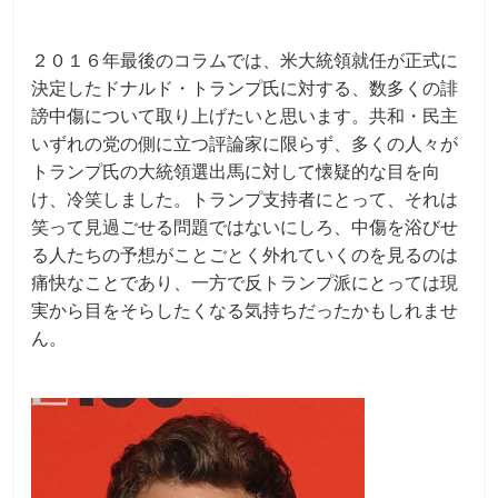
b
o
２０１６年最後のコラムでは、米大統領就任が正式に
o
決定したドナルド・トランプ氏に対する、数多くの誹
k
謗中傷について取り上げたいと思います。共和・民主
いずれの党の側に立つ評論家に限らず、多くの人々が
トランプ氏の大統領選出馬に対して懐疑的な目を向
け、冷笑しました。トランプ支持者にとって、それは
笑って見過ごせる問題ではないにしろ、中傷を浴びせ
る人たちの予想がことごとく外れていくのを見るのは
痛快なことであり、一方で反トランプ派にとっては現
実から目をそらしたくなる気持ちだったかもしれませ
ん。