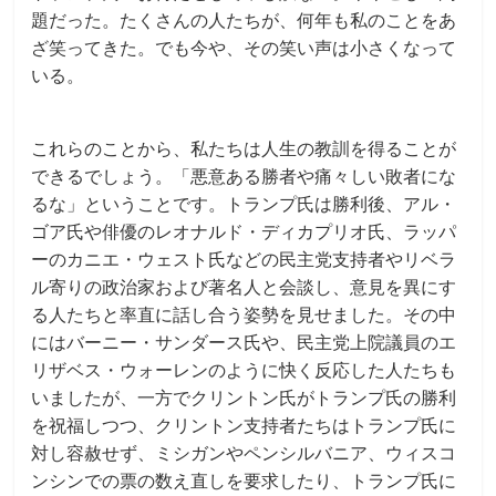
題だった。たくさんの人たちが、何年も私のことをあ
ざ笑ってきた。でも今や、その笑い声は小さくなって
いる。
これらのことから、私たちは人生の教訓を得ることが
できるでしょう。「悪意ある勝者や痛々しい敗者にな
るな」ということです。トランプ氏は勝利後、アル・
ゴア氏や俳優のレオナルド・ディカプリオ氏、ラッパ
ーのカニエ・ウェスト氏などの民主党支持者やリベラ
ル寄りの政治家および著名人と会談し、意見を異にす
る人たちと率直に話し合う姿勢を見せました。その中
にはバーニー・サンダース氏や、民主党上院議員のエ
リザベス・ウォーレンのように快く反応した人たちも
いましたが、一方でクリントン氏がトランプ氏の勝利
を祝福しつつ、クリントン支持者たちはトランプ氏に
対し容赦せず、ミシガンやペンシルバニア、ウィスコ
ンシンでの票の数え直しを要求したり、トランプ氏に