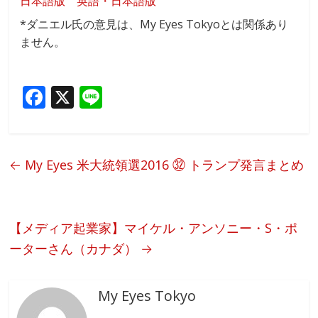
日本語版
英語・日本語版
*ダニエル氏の意見は、My Eyes Tokyoとは関係あり
ません。
F
X
Li
ac
n
e
e
b
←
My Eyes 米大統領選2016 ㉜ トランプ発言まとめ
o
o
k
【メディア起業家】マイケル・アンソニー・S・ポ
ーターさん（カナダ）
→
My Eyes Tokyo