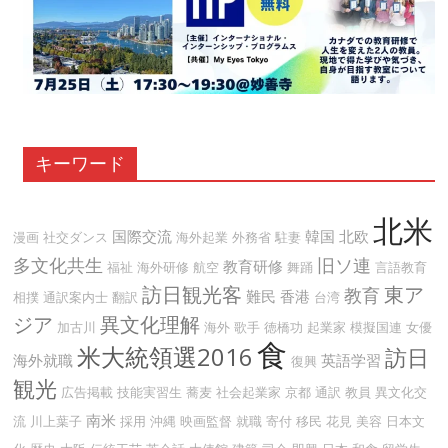
キーワード
北米
国際交流
韓国
北欧
漫画
社交ダンス
海外起業
外務省
駐妻
多文化共生
旧ソ連
教育研修
福祉
海外研修
航空
舞踊
言語教育
訪日観光客
東ア
教育
難民
香港
相撲
通訳案内士
翻訳
台湾
ジア
異文化理解
加古川
海外
歌手
徳橋功
起業家
模擬国連
女優
食
米大統領選2016
訪日
海外就職
英語学習
復興
観光
広告掲載
技能実習生
蕎麦
社会起業家
京都
通訳
教員
異文化交
南米
流
川上葉子
採用
沖縄
映画監督
就職
寄付
移民
花見
美容
日本文