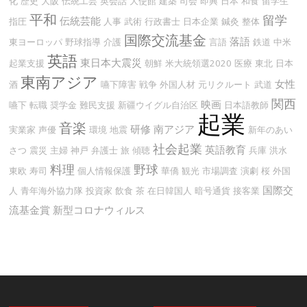
化
歴史
大阪
伝統工芸
英会話
大使館
建築
司会
即興
日本
和食
留学生
平和
留学
伝統芸能
指圧
人事
武術
行政書士
日本企業
鍼灸
整体
国際交流基金
落語
東ヨーロッパ
野球指導
介護
言語
鉄道
中米
英語
東日本大震災
起業支援
朝鮮
米大統領選2020
医療
東北
日本
東南アジア
女性
酒
嚥下障害
戦争
外国人材
元リクルート
武道
関西
映画
嚥下
転職
奨学金
難民支援
新疆ウイグル自治区
日本語教師
起業
音楽
研修
南アジア
実業家
声優
環境
地震
新年のあい
社会起業
英語教育
さつ
震災
主婦
神戸
弁護士
旅
傾聴
兵庫
洪水
料理
野球
東欧
寿司
個人情報保護
華僑
観光
市場調査
演劇
桜
外国
国際交
人
青年海外協力隊
投資家
飲食
茶
在日韓国人
暗号通貨
接客業
流基金賞
新型コロナウィルス