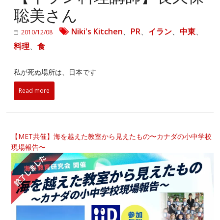
聡美さん
Niki's Kitchen
、
PR
、
イラン
、
中東
、
2010/12/08
料理
、
食
私が死ぬ場所は、日本です
Read more
【MET共催】海を越えた教室から見えたもの〜カナダの小中学校
現場報告〜