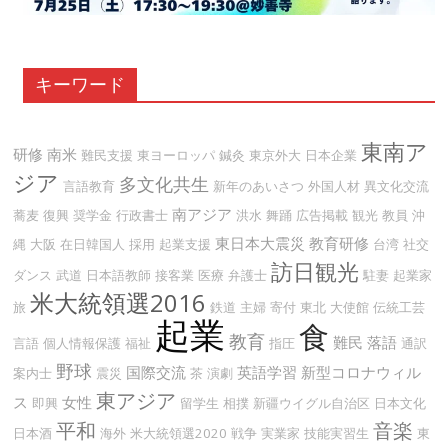
キーワード
東南ア
研修
南米
難民支援
東ヨーロッパ
鍼灸
東京外大
日本企業
ジア
多文化共生
言語教育
新年のあいさつ
外国人材
異文化交流
南アジア
蕎麦
復興
奨学金
行政書士
洪水
舞踊
広告掲載
観光
教員
沖
東日本大震災
教育研修
縄
大阪
在日韓国人
採用
起業支援
台湾
社交
訪日観光
ダンス
武道
日本語教師
接客業
医療
弁護士
駐妻
起業家
米大統領選2016
旅
鉄道
主婦
寄付
東北
大使館
伝統工芸
起業
食
教育
難民
落語
言語
個人情報保護
福祉
指圧
通訳
野球
国際交流
英語学習
新型コロナウィル
案内士
震災
茶
演劇
東アジア
ス
女性
即興
留学生
相撲
新疆ウイグル自治区
日本文化
平和
音楽
日本酒
海外
米大統領選2020
戦争
実業家
技能実習生
東