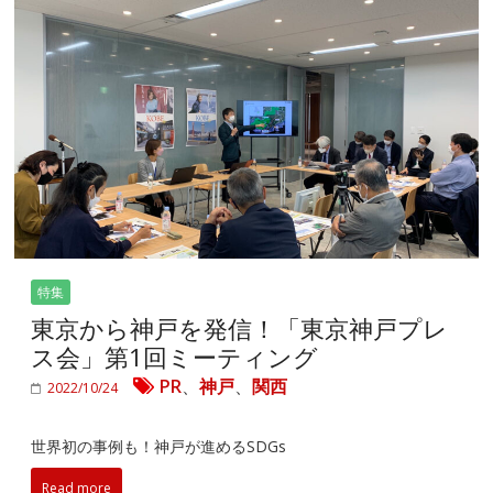
特集
東京から神戸を発信！「東京神戸プレ
ス会」第1回ミーティング
PR
、
神戸
、
関西
2022/10/24
世界初の事例も！神戸が進めるSDGs
Read more