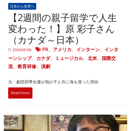
日本から世界へ
【2週間の親子留学で人生
変わった！】原 彩子さん
（カナダ～日本）
PR
、
アメリカ
、
インターン
、
インタ
2026/05/08
ーンシップ
、
カナダ
、
ミュージカル
、
北米
、
国際交
流
、
教育研修
、
演劇
元・劇団四季女優が我が子と共に海を渡った理由
Read more