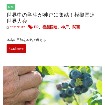
特集
世界中の学生が神戸に集結！模擬国連
世界大会
PR
、
模擬国連
、
神戸
、
関西
2022/11/17
本当の平和を本気で考える
Read more