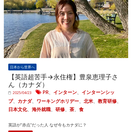
日本から世界へ
【英語超苦手→永住権】豊泉恵理子さ
ん（カナダ）
PR
、
インターン
、
インターンシッ
2025/04/23
プ
、
カナダ
、
ワーキングホリデー
、
北米
、
教育研修
、
日本文化
、
海外就職
、
研修
、
茶
、
食
英語が”赤点”だった人 なぜ今もカナダに？