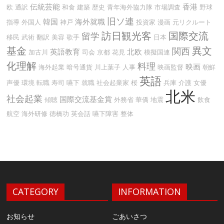
伝統芸能
香港
欧
通訳
和食
建築
歴史
青年海外協力隊
市場調査
野球
旧ソ連
韓国
海外就職
指導
外国人
神戸
投資家
漫画
元リクルート
訪日観光客
国際交流
留学
移民
武術
翻訳
美容
歌手
日本
基金
異文
関西
英語教育
北欧
加古川
司会
京都
花見
模擬国連
化理解
料理
映画
海外起業
暗号通貨
川上葉子
人事
映画監督
朝鮮
英語
声優
環境
転職
寿司
嚥下
就職
社会起業家
桜
兵庫
介護
女優
北米
社会起業
国際交流基金賞
傾聴
外務省
華僑
地震
飲食
航空
海外研修
徳橋功
英会話
嚥下障害
整体
CATEGORY
INFORMATION
お知らせ
ごあいさつ