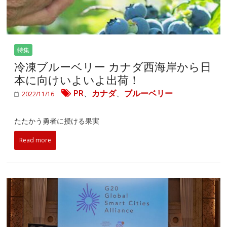
特集
冷凍ブルーベリー カナダ西海岸から日
本に向けいよいよ出荷！
PR
、
カナダ
、
ブルーベリー
2022/11/16
たたかう勇者に授ける果実
Read more