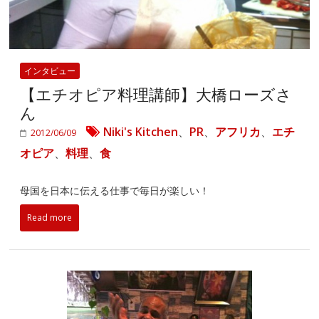
インタビュー
【エチオピア料理講師】大橋ローズさ
ん
Niki's Kitchen
、
PR
、
アフリカ
、
エチ
2012/06/09
オピア
、
料理
、
食
母国を日本に伝える仕事で毎日が楽しい！
Read more