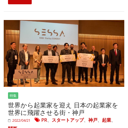
特集
世界から起業家を迎え 日本の起業家を
世界に飛躍させる街・神戸
PR
、
スタートアップ
、
神戸
、
起業
、
2022/04/21