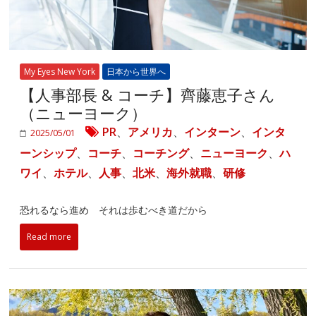
My Eyes New York
日本から世界へ
【人事部長 & コーチ】齊藤恵子さん
（ニューヨーク）
PR
、
アメリカ
、
インターン
、
インタ
2025/05/01
ーンシップ
、
コーチ
、
コーチング
、
ニューヨーク
、
ハ
ワイ
、
ホテル
、
人事
、
北米
、
海外就職
、
研修
恐れるなら進め それは歩むべき道だから
Read more