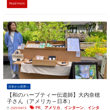
Read more
日本から世界へ
【和のハーブティー伝道師】大内奈穂
子さん（アメリカ～日本）
PR
、
アメリカ
、
インターン
、
インタ
2025/04/19