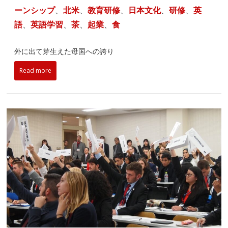
ーンシップ
、
北米
、
教育研修
、
日本文化
、
研修
、
英
語
、
英語学習
、
茶
、
起業
、
食
外に出て芽生えた母国への誇り
Read more