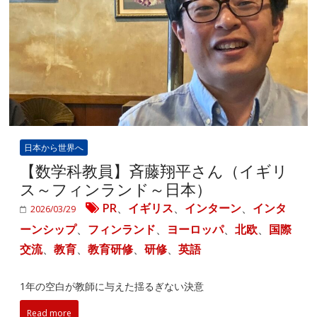
日本から世界へ
【数学科教員】斉藤翔平さん（イギリ
ス～フィンランド～日本）
PR
、
イギリス
、
インターン
、
インタ
2026/03/29
ーンシップ
、
フィンランド
、
ヨーロッパ
、
北欧
、
国際
交流
、
教育
、
教育研修
、
研修
、
英語
1年の空白が教師に与えた揺るぎない決意
Read more