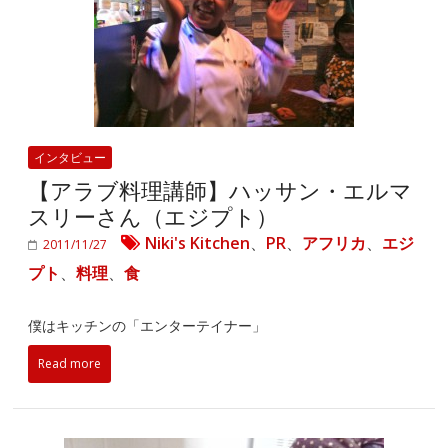
インタビュー
【アラブ料理講師】ハッサン・エルマ
スリーさん（エジプト）
Niki's Kitchen
、
PR
、
アフリカ
、
エジ
2011/11/27
プト
、
料理
、
食
僕はキッチンの「エンターテイナー」
Read more