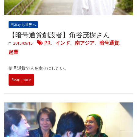
日本から世界へ
【暗号通貨創設者】角谷茂樹さん
PR
、
インド
、
南アジア
、
暗号通貨
、
2015/09/15
起業
暗号通貨で人を幸せにしたい。
Read more