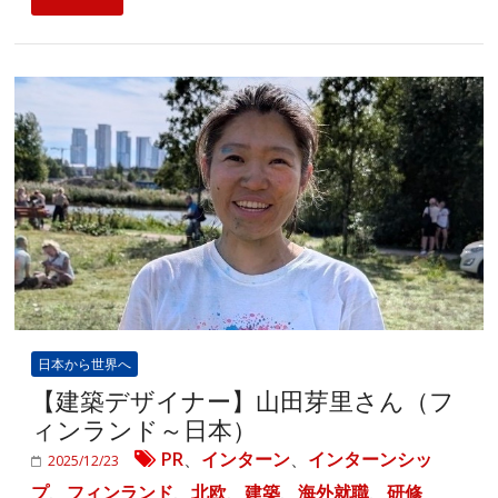
日本から世界へ
【建築デザイナー】山田芽里さん（フ
ィンランド～日本）
PR
、
インターン
、
インターンシッ
2025/12/23
プ
、
フィンランド
、
北欧
、
建築
、
海外就職
、
研修