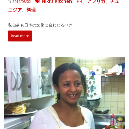
Niki's Kitchen
、
PR
、
アフリカ
、
チュ
2012/08/02
ニジア
、
料理
私自身も日本の文化に合わせるべき
Read more