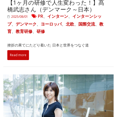
【1ヶ月の研修で人生変わった！】髙
橋武志さん（デンマーク～日本）
PR
、
インターン
、
インターンシッ
2025/08/01
プ
、
デンマーク
、
ヨーロッパ
、
北欧
、
国際交流
、
教
育
、
教育研修
、
研修
挫折の果てにたどり着いた 日本と世界をつなぐ道
Read more