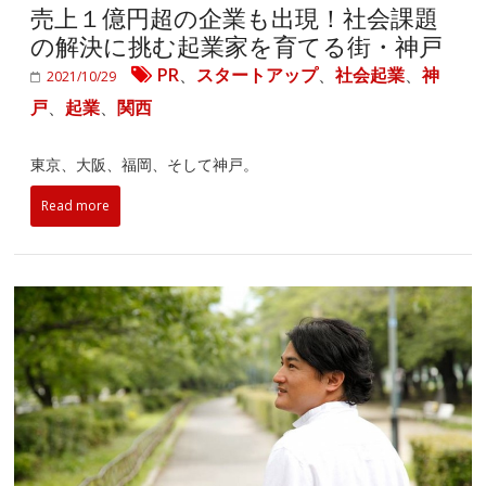
売上１億円超の企業も出現！社会課題
の解決に挑む起業家を育てる街・神戸
PR
、
スタートアップ
、
社会起業
、
神
2021/10/29
戸
、
起業
、
関西
東京、大阪、福岡、そして神戸。
Read more