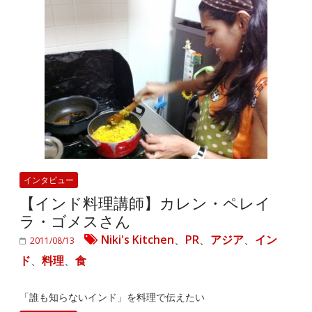
インタビュー
【インド料理講師】カレン・ペレイ
ラ・ゴメスさん
Niki's Kitchen
、
PR
、
アジア
、
イン
2011/08/13
ド
、
料理
、
食
「誰も知らないインド」を料理で伝えたい