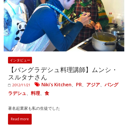
インタビュー
【バングラデシュ料理講師】ムンシ・
スルタナさん
Niki's Kitchen
、
PR
、
アジア
、
バング
2012/11/21
ラデシュ
、
料理
、
食
著名起業家も私の生徒でした
Read more