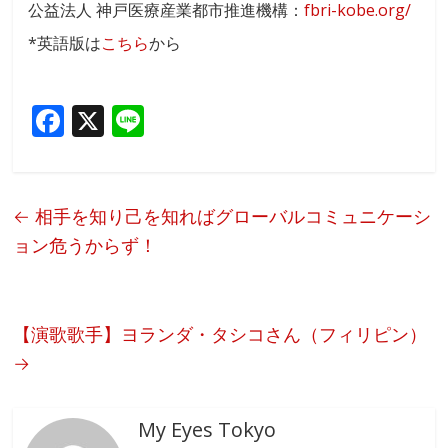
公益法人 神戸医療産業都市推進機構：
fbri-kobe.org/
*英語版は
こちら
から
F
X
Li
ac
n
e
e
b
←
相手を知り己を知ればグローバルコミュニケーシ
o
ョン危うからず！
o
k
【演歌歌手】ヨランダ・タシコさん（フィリピン）
→
My Eyes Tokyo