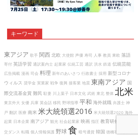
キーワード
東アジア
関西
北欧
落語
歌手
大使館
声優
寿司
人事
教員
東欧
英語学習
伝統芸能
寄付
通訳案内士
起業家
伝統工芸
通訳
洪水
鉄道
料理
新型コロナ
広告掲載
漫画
司会
新年のあいさつ
行政書士
採用
東南アジア
ウィルス
国
奨学金
実業家
戦争
復興
接客業
地震
北米
際交流基金賞
難民
駐妻
川上葉子
日本文化
武術
東北
整体
平和
海外就職
東京外大
女優
兵庫
英会話
移民
野球指導
弁護士
神
米大統領選2016
南米
戸
翻訳
医療
米大統領選2020
海外
南アジア
映画
教育研修
起業
日本企業
観光
社会起業家
指圧
環境
社
食
野球
韓国
交ダンス
転職
個人情報保護
暗号通貨
徳橋功
即興