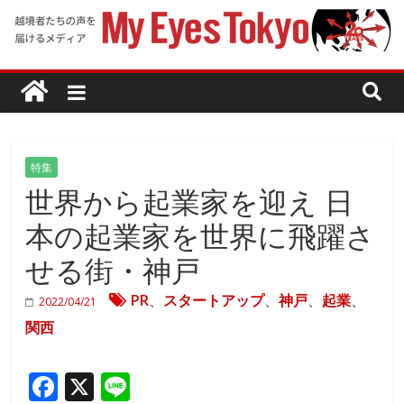
特集
世界から起業家を迎え 日
本の起業家を世界に飛躍さ
せる街・神戸
PR
、
スタートアップ
、
神戸
、
起業
、
2022/04/21
関西
F
X
Li