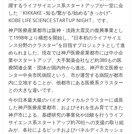
躍するライフサイエンス系スタートアップが一堂に会
した「KIKKAKE –知る/繋がる/始める“きっかけ”-
KOBE LIFE SCIENCE STARTUP NIGHT」です。
神戸医療産業都市は阪神・淡路大震災の復興事業とし
て1998年より構想を開始し、”日本初のライフサイエ
ンス分野のクラスター”を目指すプロジェクトとして進
められました。現在では神戸医療産業都市には中小企
業やスタートアップ、大手製薬会社など約380もの医
療関連企業・団体が国内外から進出。神戸市立医療セ
ンター中央市民病院という、市が運営する病院が都市
内に立地することが、他都市にある医療系クラスター
との大きな違いです。
今や日本最大級のバイオメディカルクラスターに成長
した神戸医療産業都市、およびそれを生み育ててきた
神戸市による、基礎研究の事業化や治験を行うライフ
サイエンス系スタートアップ約70社への支援の取り組
みが、各社によるピッチおよびパネルディスカッショ