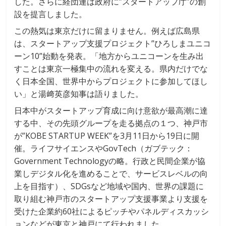
した。さらに経団連は政府に”スタートアップ庁”の創
設を提言しました。
この熱気は東京だけに留まりません。例えば広島県
は、スタートアップ支援プロジェクト”ひろしまユニコ
ーン10”始動を発表。「地方からユニコーンを生み出
すことは東京一極集中の流れを変える。県内だけでな
く日本全国、世界中からプロジェクトに参加してほし
い」と湯﨑英彦知事は語りました。
日本中がスタートアップ育成に向け意欲が最高潮に達
する中、その先頭グループを走る拠点の１つ、神戸市
が”KOBE STARTUP WEEK”を3月11日から19日に開
催。ライフサイエンスやGovTech（ガブテック：
Government Technologyの略。行政と民間企業が協
業しデジタル化を進めることで、サービスレベルの向
上を目指す）、SDGsなど地域や国内、世界の課題に
取り組む神戸市のスタートアップ支援事業より支援を
受けた企業約60社によるピッチやパネルディスカッシ
ョンなどが東京と神戸にて行われました。