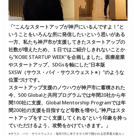
「”こんなスタートアップが神戸にいるんですよ！”と
いうことをいろんな所に発信したいという思いがある
一方、私たち神戸市が支援してきたスタートアップの
社数が増えたため、１日ではご紹介しきれないことか
ら”KOBE STARTUP WEEK”を企画しました。医療産業
やスタートアップ、SDGsを軸にした”日本版
SXSW（サウス・バイ・サウスウェスト※）”のような
位置づけです。
スタートアップ支援のノウハウが神戸市に蓄積された
今、500 Globalと共同プログラムでは年間20社から年
間100社に支援、Global Mentorship Programでは年
間200社の支援を目指すなど母数を増やし”神戸はスタ
ートアップをすごく支援してくれる”という印象を持っ
ていただけるよう、攻勢をかけていきます。」
※サウス・バイ・サウスウェスト：毎年3月に米テキサス州で開かれる世界最大級カン