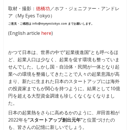
ac
n
取材・撮影：
徳橋功
／ホフ・ジェニファー・アンドレ
e
e
ア（My Eyes Tokyo）
b
ご意見・ご感想は info@myeyestokyo.com までお願いします。
o
(English article
here
)
o
k
かつて日本は、世界の中で”起業後進国”とも呼べるほ
ど、起業人口は少なく、起業を促す環境も整っていま
せんでした。しかし国・自治体・民間が一体となり起
業への環境を整備してきたことで人々の起業意識が高
まり、新たに生まれた日本のスタートアップには海外
の投資家までもが関心を持つように。結果として10億
円を超える大型資金調達も珍しくなくなくなりまし
た。
日本の起業熱をさらに高めるかのように、岸田首相が
2022年を
”スタートアップ創出元年”
と位置づけたの
も、皆さんの記憶に新しいでしょう。