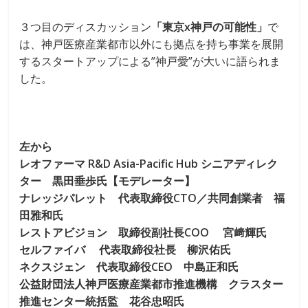
３つ目のディスカッション
「東京x神戸の可能性」
で
は、神戸医療産業都市以外にも拠点を持ち事業を展開
するスタートアップによる”神戸愛”が大いに語られま
した。
左から
レオファーマ R&D Asia-Pacific Hub シニアディレク
ター 黒田垂歩氏【モデレーター】
ナレッジパレット 代表取締役CTO／共同創業者 福
田雅和氏
レストアビジョン 取締役副社長COO 宮﨑輝氏
セルファイバ 代表取締役社長 柳沢佑氏
ネクスジェン 代表取締役CEO 中島正和氏
公益財団法人神戸医療産業都市推進機構 クラスター
推進センター統括監 花谷忠昭氏