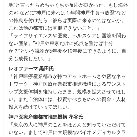
地”と言ったらめちゃくちゃ反応が良かった。もし海外
のVCなどに”神戸に来れば１年間神戸牛食べ放題”など
の特典を付けたら、彼らは実際に来るのではないか。
これは他の都市には真似できないこと。」
「ライフサイエンスや医療、ヘルスケアは国境を問わ
ない産業。”神戸や東京だけに拠点を置けば十分
か？”という議論が5年後や10年後にできるように、自
分も成長したい。」
レオファーマ 黒田氏
「神戸医療産業都市が持つアットホームさや密なネッ
トワーク、神戸医療産業都市推進機構によるワンスト
ップ支援体制を維持したまま、規模を拡大させてほし
い。また自治体には、投資すべきものへの資金・人材
投入を続けていってほしい。」
神戸医療産業都市推進機構 花谷氏
「東京の人に神戸のことをほとんど知っていただけて
いない。まして神戸に大規模なバイオメディカルクラ