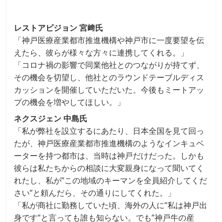
レストアビジョン 宮﨑氏
「神戸医療産業都市推進機構や神戸市に一度要望を伝
えたら、彼らが様々な方々に連携してくれる。」
「コロナ禍の影響で同業他社とのつながりが持てず、
その機会を切望し、他社とのラウンドテーブルディス
カッションを開催していただいた。今後もミートアッ
プの機会を増やしてほしい。」
ネクスジェン 中島氏
「私が弊社を設立するにあたり、日本全国を見て回っ
たが、神戸医療産業都市推進機構のようなインキュベ
ーターを持つ都市は、当時は神戸だけだった。しかも
彼らは私たちからの相談に大変親身になって聞いてく
れたし、私が”この地域のキーマンを全員紹介してくだ
さい”と頼んだら、その通りにしてくれた。」
「私が商社に勤務していた頃、海外の人に”私は神戸出
身です”と言っても誰も知らない。でも”神戸牛の産