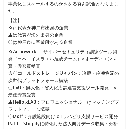
事業化しスケールするのかを探る真剣試合となりまし
た。
【注】
☆は代表が神戸市出身の企業
▲は代表が海外出身の企業
〇は神戸市に事業所がある企業
☆
Aironworks
：サイバーセキュリティ訓練ツール開
発（日本・イスラエル混成チーム）※オーディエンス
賞・優秀賞受賞
☆〇
コールドストレージジャパン
：冷蔵・冷凍物流の
次世代プラットフォーム構築
〇
fixU
：無人化・省人化店舗運営支援ツール開発 ※
最優秀賞受賞
▲
Hello xLAB
：プロフェッショナル向けマッチングプ
ラットフォーム構築
〇
Moff
：介護施設向けIoTリハビリ支援サービス開発
Pafit
：Shopifyに特化した法人向けデータ収集・分析