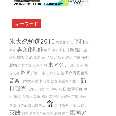
キーワード
米大統領選2016
平和
異文化交流
実
異文化理解
北欧
難民
業家
歌手
嚥下障害
徳
国際交流
南アジア
海外
橋功
震災
観光
寿司
声優
東アジア
就職
起業支援
武道
即興
川上葉子
外
野球
国際交流基金賞
国人材
介護
日本
伝統工芸
訪
音楽
日本文化
整体
花見
飲食
起業家
外国人
日観光
映画
教育研修
戦争
大使館
桜
沖縄
中
米
茶
武術
洪水
朝鮮
和食
英会話
投資家
京都
神戸
食
鉄道
奨学金
通訳案内士
野球指導
大阪
美容
英語
東南ア
傾聴
青年海外協力隊
演劇
移民