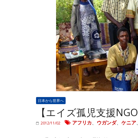
日本から世界へ
【エイズ孤児支援NG
アフリカ
、
ウガンダ
、
ケニア
2012/11/02