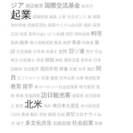
ジア
国際交流基金
英語教育
加古川
起業
模擬国連
鍼灸
人事
社交ダンス
旅
就職
海外研修
技能実習生
新疆ウイグル自治区
福祉
採用
料理
言語
地震
新年のあいさつ
転職
指圧
海外起業
南米
香港
落
復興
個人情報保護
教員
相撲
外務省
旧ソ連
語
女性
広告掲載
日本酒
弁護士
寄付
司会
韓国
東北
行政書士
環境
東欧
難民支援
留学生
日本
関
英語学習
研修
語教師
言語教育
女優
台湾
通訳
西
元リクルート
駐妻
建築
日本企業
兵庫
映画監督
教育
留学
東ヨーロッパ
社会起業家
暗号通貨
漫
訪日観光客
画
華僑
市場調査
接客業
在日韓国
北米
東日本大震災
人
航空
海外
米大統領選
新型コロナウィル
2020
蕎麦
翻訳
歴史
舞踊
主婦
多文化共生
社会起業
ス
伝統芸能
嚥下
医療