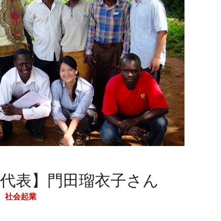
O代表】門田瑠衣子さん
、
社会起業