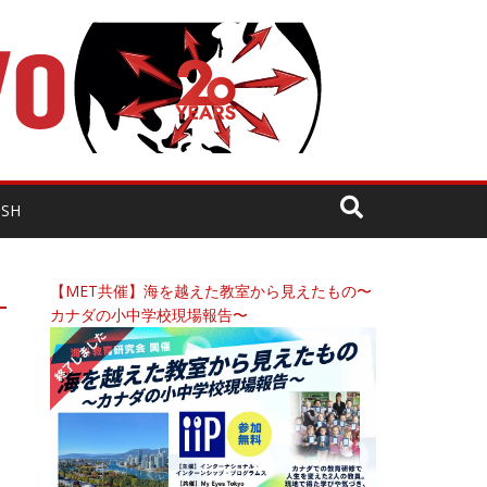
ISH
【MET共催】海を越えた教室から見えたもの〜
カナダの小中学校現場報告〜