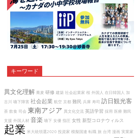
キーワード
異文化理解
研修
蕎麦
建築
社会起業家
桜
外国人
在日韓国人
加
訪日観光客
社会起業
難民
古川
嚥下障害
航空
京都
兵庫
寿司
東南アジア
英語学習
茶
飲食
司会
異文化交流
採用
医療
難民
音楽
女性
新型コロナウィルス
支援
外国人材
嚥下
女優
指圧
起業
米大統領選2020
投資家
模擬国連
転職
旅
台湾
漫画
実業家