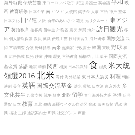
平和
海外就職
伝統芸能
映
東ヨーロッパ
歌手
武道
弁護士
英会話
画
教育研修
南アジア
日本企業
大使館
奨学金
人事
言語
神戸
整体
東アジ
旧ソ連
日本文化
大阪
新年のあいさつ
花見
元リクルート
訪日観光
ア
英語教育
接客業
留学生
外務省
震災
舞踊
海外
移
国際交流
民
個人情報保護
教員
就職
伝統工芸
技能実習生
海外研修
武
野球
南米
韓国
術
市場調査
介護
野球指導
起業家
行政書士
東欧
和
国際交流
食
広告掲載
観光
鉄道
沖縄
歴史
言語教育
徳橋功
川上葉子
食
米大統
関西
基金賞
落語
地震
華僑
相撲
日本語教師
鍼灸
北米
領選2016
料理
東日本大震災
寄付
海外起業
朝鮮
英語
国際交流基金
多
演劇
美容
洪水
環境
日本酒
東京外大
文化共生
留学
北欧
香港
起業支援
戦争
駐妻
青年海外協力隊
暗号
教育
通貨
日本
東北
傾聴
新疆ウイグル自治区
翻訳
映画監督
通訳
復
興
福祉
主婦
通訳案内士
即興
社交ダンス
声優