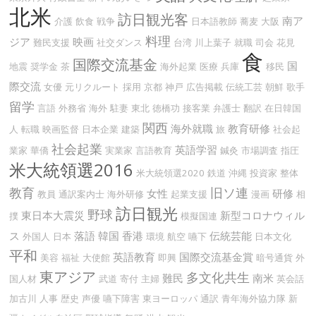
北米
訪日観光客
南ア
介護
飲食
戦争
日本語教師
蕎麦
大阪
料理
ジア
映画
難民支援
社交ダンス
台湾
川上葉子
就職
司会
花見
食
国際交流基金
国
地震
奨学金
茶
海外起業
医療
兵庫
移民
際交流
女優
元リクルート
採用
京都
神戸
広告掲載
伝統工芸
朝鮮
歌手
留学
言語
外務省
海外
駐妻
東北
徳橋功
接客業
弁護士
翻訳
在日韓国
関西
海外就職
教育研修
人
転職
映画監督
日本企業
建築
旅
社会起
社会起業
英語学習
業家
華僑
実業家
言語教育
鍼灸
市場調査
指圧
米大統領選2016
米大統領選2020
鉄道
沖縄
投資家
整体
教育
旧ソ連
女性
研修
教員
通訳案内士
海外研修
起業支援
漫画
相
訪日観光
野球
東日本大震災
新型コロナウィル
撲
模擬国連
ス
落語
韓国
香港
伝統芸能
外国人
日本
環境
航空
嚥下
日本文化
平和
英語教育
国際交流基金賞
美容
福祉
大使館
即興
暗号通貨
外
東アジア
多文化共生
難民
南米
国人材
武道
寄付
主婦
英会話
加古川
人事
歴史
声優
嚥下障害
東ヨーロッパ
通訳
青年海外協力隊
新