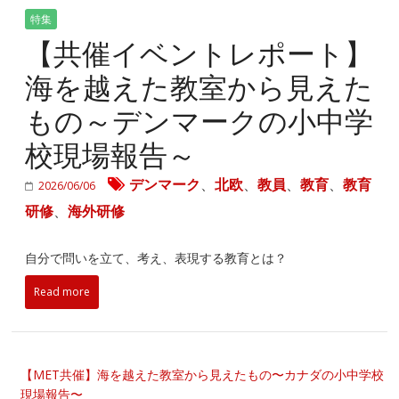
特集
【共催イベントレポート】
海を越えた教室から見えた
もの～デンマークの小中学
校現場報告～
デンマーク
、
北欧
、
教員
、
教育
、
教育
2026/06/06
研修
、
海外研修
自分で問いを立て、考え、表現する教育とは？
Read more
【MET共催】海を越えた教室から見えたもの〜カナダの小中学校
現場報告〜