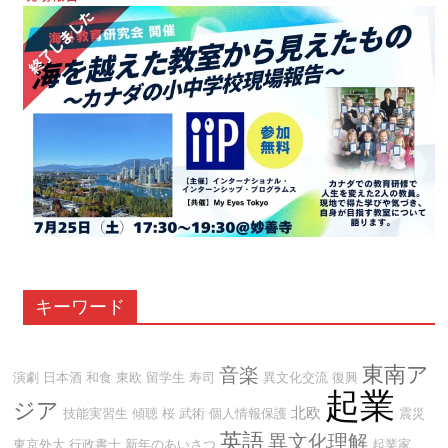
キーワード
東南ア
音楽
演劇
日本酒
和食
東欧
留学生
寿司
異文化交流
復興
起業
ジア
北欧
技能実習生
傾聴
桜
武術
個人情報保護
震災
英語
異文化理解
東京外大
行政書士
新年のあいさつ
起業家