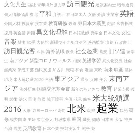
訪日観光
文化共生
福祉
青年海外協力隊
通訳案内士
暗号通貨
英語
平和
個人情報保護
東北
弁護士
在日韓国人
女優
介護
実業家
教育研修
東日本大震災
外国人材
投資家
接客業
鉄道
翻訳
広告掲載
異文化理解
女性
採用
英会話
舞踊
日本語教師
奨学金
日本文化
音楽
駐妻
歌手
大使館
新疆ウイグル自治区
映画監督
演劇
行政書士
訪日観光客
社会起業
旧ソ連
海外就職
即興
飲食
蕎麦
留学
南アジア
新型コロナウィルス
英語学習
生
相撲
異文化交流
社会
南米
映画
起業家
伝統工芸
難民支援
加古川
転職
和食
漫画
東欧
整体
東南ア
東アジア
環境
米大統領選2020
言語
通訳
兵庫
美容
ジア
教育
国際交流基金賞
海外研修
新年のあいさつ
起業支援
復
米大統領選
興
武術
洪水
華僑
教員
嚥下障害
声優
花見
航空
起業
北米
2016
研
人事
東ヨーロッパ
寿司
朝鮮
観光
修
韓国
模擬国連
主婦
東京外大
野球指導
鍼灸
傾聴
日本酒
大阪
神戸
英語教育
台湾
震災
日本企業
技能実習生
戦争
茶