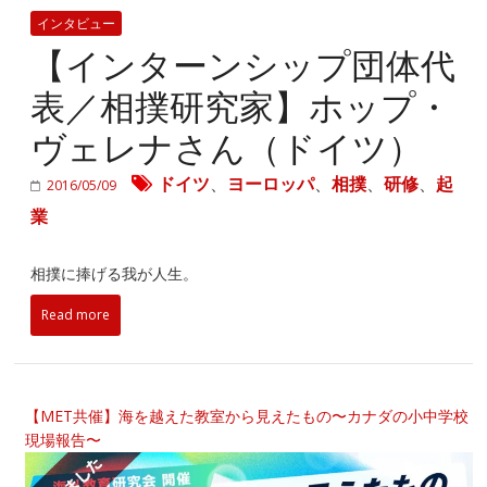
インタビュー
【インターンシップ団体代
表／相撲研究家】ホップ・
ヴェレナさん（ドイツ）
ドイツ
、
ヨーロッパ
、
相撲
、
研修
、
起
2016/05/09
業
相撲に捧げる我が人生。
Read more
【MET共催】海を越えた教室から見えたもの〜カナダの小中学校
現場報告〜