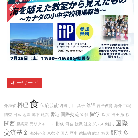
キーワード
食
料理
伝統芸能
落語
外務省
沖縄
川上葉子
言語教育
海外
市場
留学
香港
国際交流
調査
日本
地震
嚥下
建築
寄付
医療
指圧
旅
桜
国際
関西
北欧
難民
起業家
元リクルート
司会
就職
社交ダンス
交流基金
野球
多
海外起業
京都
外国人
歴史
徳橋功
武道
移民