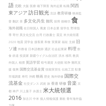
語
関西
北欧
大阪
医療
嚥下障害
海外起業
転職
訪日観光
東アジア
教育研修
言語
映画監
食
多文化共生
難民
督
翻訳
茶
採用
徳橋功
海外就職
在日韓国人
蕎麦
日本企業
留学生
野球指
導
寄付
異文化交流
台湾
行政書士
震災
米大統領選
旧
2020
地震
奨学金
接客業
和食
実業家
福祉
主婦
ソ連
料理
外務省
日本語教師
通訳
社会起業家
飲
食
鉄道
投資家
新疆ウイグル自治区
洪水
移民
教員
英語学習
外国人
相撲
暗号通貨
大使館
戦争
難民支
国際交流基金賞
援
復興
技能実習生
伝統工芸
駐妻
国際交
映画
市場調査
寿司
沖縄
歴史
海外研修
流基金
音楽
香港
研修
社交ダンス
武術
旅
京
米大統領選
都
神戸
川上葉子
弁護士
2016
加古川
中米
個人情報保護
東欧
青年海外協
力隊