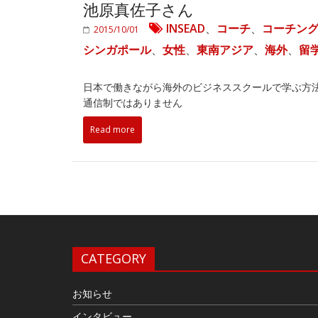
池原真佐子さん
INSEAD
、
コーチ
、
コーチン
2015/10/01
シンガポール
、
女性
、
東南アジア
、
海外
、
留
日本で働きながら海外のビジネススクールで学ぶ方法
通信制ではありません
Read more
CATEGORY
お知らせ
インタビュー