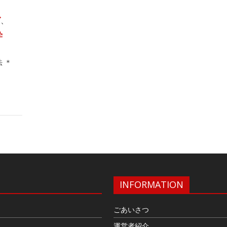
グ
、
学
 ＊
INFORMATION
ごあいさつ
運営者紹介