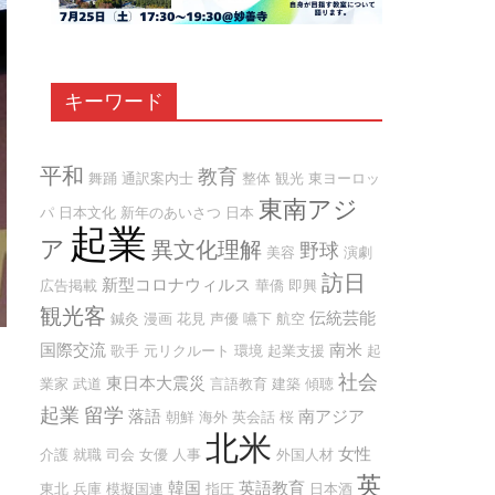
キーワード
平和
教育
舞踊
通訳案内士
整体
観光
東ヨーロッ
東南アジ
パ
日本文化
新年のあいさつ
日本
起業
ア
異文化理解
野球
美容
演劇
訪日
新型コロナウィルス
広告掲載
華僑
即興
観光客
伝統芸能
鍼灸
漫画
花見
声優
嚥下
航空
国際交流
南米
歌手
元リクルート
環境
起業支援
起
社会
東日本大震災
業家
武道
言語教育
建築
傾聴
起業
留学
落語
南アジア
朝鮮
海外
英会話
桜
北米
女性
介護
就職
司会
女優
人事
外国人材
英
韓国
英語教育
東北
兵庫
模擬国連
指圧
日本酒