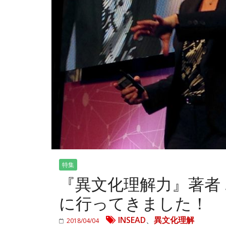
特集
『異文化理解力』著者
に行ってきました！
INSEAD
、
異文化理解
2018/04/04