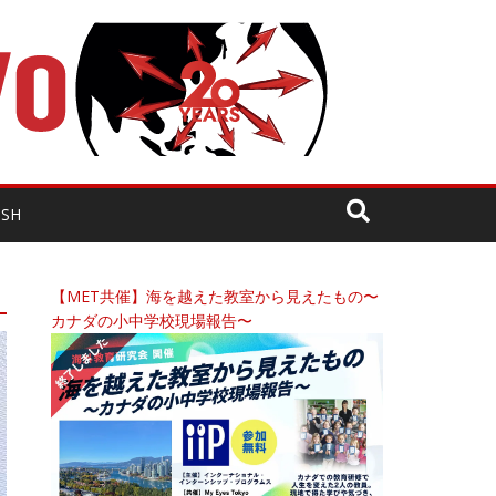
ISH
【MET共催】海を越えた教室から見えたもの〜
カナダの小中学校現場報告〜