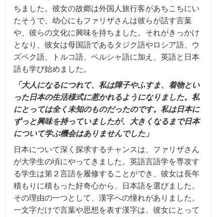
ちました。彼女の故郷は外国人旅行客があちこちにい
たそうで、幼心にもファリザさんは彼らが話す言葉
や、彼らの文化に興味を持ちました。それがきっかけ
となり、彼女は母国語であるタジク語やロシア語、ウ
ズベク語、トルコ語、ペルシャ語に加え、英語と日本
語も学び始めました。
「大人になるにつれて、私は障子やふすま、着物とい
った日本の生活様式に惹かれるようになりました。私
にとっては全く未知のものだったのです。私は日本に
ずっと興味を持っていましたが、大きくなるまで日本
について学ぶ機会はありませんでした」
日本について深く探求するチャンスは、ファリザさん
が大学生の頃にやってきました。英語言語学を専攻す
る学生は第２言語を履修することができ、彼女は長年
積もりに積もった好奇心から、日本語を選びました。
その理由の一つとして、漢字への憧れがありました。
一文字だけで言葉や思想を表す漢字は、彼女にとって