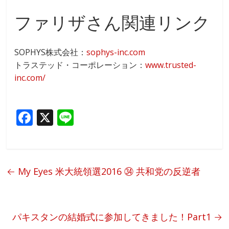
ファリザさん関連リンク
SOPHYS株式会社：
sophys-inc.com
トラステッド・コーポレーション：
www.trusted-
inc.com/
F
X
Li
ac
n
e
e
b
←
My Eyes 米大統領選2016 ㉞ 共和党の反逆者
o
o
k
パキスタンの結婚式に参加してきました！Part1
→