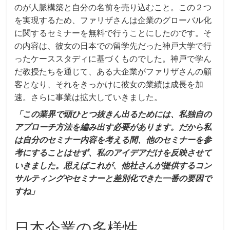
のが人脈構築と自分の名前を売り込むこと。この２つ
を実現するため、ファリザさんは企業のグローバル化
に関するセミナーを無料で行うことにしたのです。そ
の内容は、彼女の日本での留学先だった神戸大学で行
ったケーススタディに基づくものでした。神戸で学ん
だ教授たちを通じて、ある大企業がファリザさんの顧
客となり、それをきっかけに彼女の業績は成長を加
速。さらに事業は拡大していきました。
「この業界で頭ひとつ抜きん出るためには、私独自の
アプローチ方法を編み出す必要があります。だから私
は自分のセミナー内容を考える間、他のセミナーを参
考にすることはせず、私のアイデアだけを反映させて
いきました。思えばこれが、他社さんが提供するコン
サルティングやセミナーと差別化できた一番の要因で
すね」
日本企業の多様性