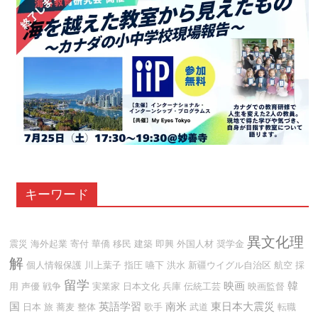
キーワード
異文化理
震災
海外起業
寄付
華僑
移民
建築
即興
外国人材
奨学金
解
個人情報保護
川上葉子
指圧
嚥下
洪水
新疆ウイグル自治区
航空
採
留学
映画
韓
用
声優
戦争
実業家
日本文化
兵庫
伝統工芸
映画監督
国
英語学習
南米
東日本大震災
日本
旅
蕎麦
整体
歌手
武道
転職