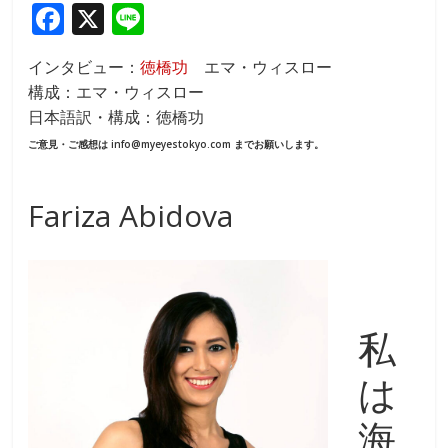
F
X
Li
ac
n
インタビュー：
徳橋功
エマ・ウィスロー
e
e
構成：エマ・ウィスロー
b
日本語訳・構成：徳橋功
o
ご意見・ご感想は info@myeyestokyo.com までお願いします。
o
k
Fariza Abidova
私
は
海