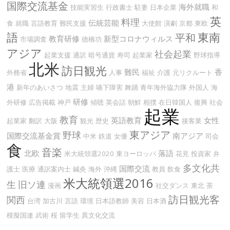
国際交流基金
海外就職
技能実習生
行政書士
駐妻
日本企業
和
英
料理
伝統芸能
食
就職
言語教育
難民支援
大使館
演劇
京都
東欧
語
東南
平和
教育研修
新型コロナウィルス
市場調査
徳橋功
アジア
社会起業
起業支援
通訳
暗号通貨
寿司
起業家
野球指導
北米
訪日観光
難民
香
外務省
人事
福祉
介護
元リクルート
港
新年のあいさつ
地震
主婦
嚥下障害
舞踊
青年海外協力隊
外国人
海
研修
外研修
広告掲載
神戸
傾聴
英会話
朝鮮
相撲
在日韓国人
復興
社会
起業
教育
英語教育
女性
起業家
翻訳
大阪
観光
歴史
接客業
東アジア
野球
国際交流基金賞
南アジア
中米
鉄道
女優
司会
食
音楽
北欧
落語
米大統領選2020
東ヨーロッパ
花見
投資家
弁
多文化共
国際交流
護士
医療
通訳案内士
鍼灸
海外
沖縄
教員
飲食
米大統領選2016
生
旧ソ連
漫画
社交ダンス
東北
茶
訪日観光客
関西
台湾
加古川
言語
環境
日本語教師
美容
日本酒
模擬国連
武術
桜
留学生
異文化交流