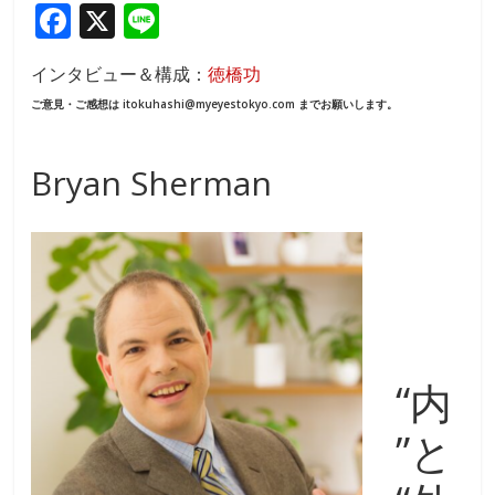
F
X
Li
ac
n
インタビュー＆構成：
徳橋功
e
e
ご意見・ご感想は itokuhashi@myeyestokyo.com までお願いします。
b
o
Bryan Sherman
o
k
“内
”と