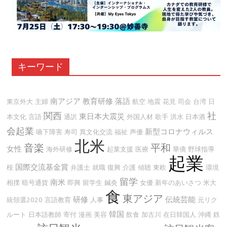
キーワード
南アジア
教育研修
落語
東京外大
主婦
航空
地震
花見
司会
台湾
日
関西
社
東日本大震災
本文化
言語
通訳
外国人材
歌手
洪水
日本酒
会起業
新型コロナウィルス
嚥下障害
寿司
異文化交流
福祉
声優
北米
音楽
平和
女性
海外研修
起業支援
医療
華僑
野球指導
起業
国際交流基金賞
桜
弁護士
就職
復興
介護
傾聴
東欧
環境
留学
南米
相撲
暗号通貨
即興
留学生
鍼灸
女優
新年のあいさつ
米大
食
東アジア
研修
伝統芸能
統領選2020
言語教育
人事
元リク
韓国
ルート
日本語教師
寄付
漫画
美容
飲食
加古川
在日韓国人
沖縄
鉄