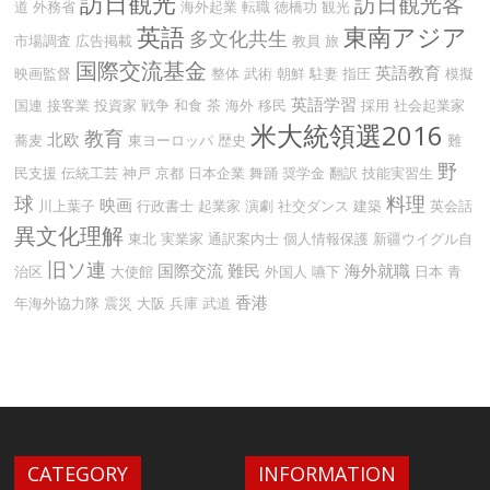
訪日観光
訪日観光客
道
外務省
海外起業
転職
徳橋功
観光
英語
東南アジア
多文化共生
市場調査
広告掲載
教員
旅
国際交流基金
英語教育
映画監督
整体
武術
朝鮮
駐妻
指圧
模擬
英語学習
国連
接客業
投資家
戦争
和食
茶
海外
移民
採用
社会起業家
米大統領選2016
教育
北欧
蕎麦
東ヨーロッパ
歴史
難
野
民支援
伝統工芸
神戸
京都
日本企業
舞踊
奨学金
翻訳
技能実習生
球
料理
映画
川上葉子
行政書士
起業家
演劇
社交ダンス
建築
英会話
異文化理解
東北
実業家
通訳案内士
個人情報保護
新疆ウイグル自
旧ソ連
国際交流
難民
海外就職
治区
大使館
外国人
嚥下
日本
青
香港
年海外協力隊
震災
大阪
兵庫
武道
CATEGORY
INFORMATION