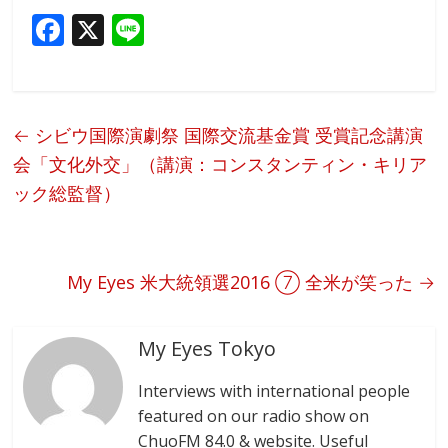
F
X
Li
ac
n
e
e
b
←
シビウ国際演劇祭 国際交流基金賞 受賞記念講演
o
会「文化外交」（講演：コンスタンティン・キリア
o
ック総監督）
k
My Eyes 米大統領選2016 ⑦ 全米が笑った
→
My Eyes Tokyo
Interviews with international people
featured on our radio show on
ChuoFM 84.0 & website. Useful