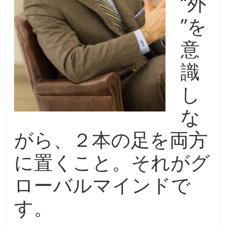
“外
”を
意
識
し
な
がら、２本の足を両方
に置くこと。それがグ
ローバルマインドで
す。