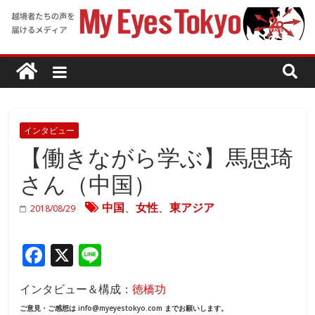
インタビュー
【働きながら学ぶ】馬思琦
さん（中国）
中国
、
女性
、
東アジア
2018/08/29
F
X
Li
ac
n
インタビュー＆構成：
徳橋功
e
e
ご意見・ご感想は info@myeyestokyo.com までお願いします。