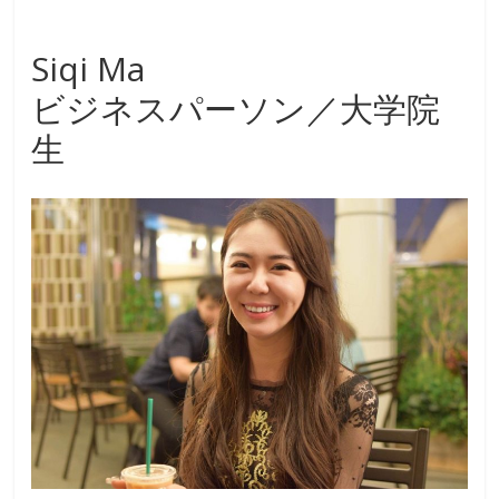
b
o
Siqi Ma
o
ビジネスパーソン／大学院
k
生