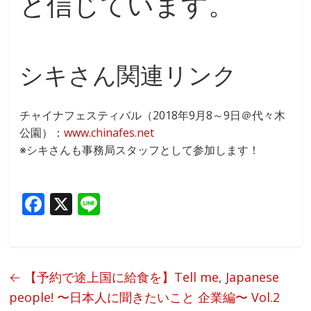
と信じています。
シキさん関連リンク
チャイナフェスティバル（2018年9月8～9日＠代々木
公園）：
www.chinafes.net
※シキさんも事務局スタッフとして参加します！
F
X
Li
ac
n
e
e
b
←
【予約で途上国に給食を】Tell me, Japanese
o
people! 〜日本人に聞きたいこと 企業編〜 Vol.2