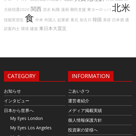
北米
関西
大統領選2020
洪水
転職
漫画
難民支援
東ヨーロッパ
食
韓国
技能実習生
中米
外国人
起業家
東北
加古川
美容
日本酒
通
東日本大震災
訳案内士
環境
建築
CATEGORY
INFORMATION
お知らせ
ごあいさつ
インタビュー
運営者紹介
日本から世界へ
メディア掲載実績
My Eyes London
個人情報保護方針
My Eyes Los Angeles
投資家の皆様へ