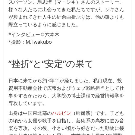
スパーソン、馬思琦（マ・シキ）さんのストーリー。
様々な人たちに出会ってきた私たちですが、シキさん
が歩まれてきた人生の紆余曲折ぶりは、他の誰よりも
際立っているように感じました。
*インタビュー＠六本木
*撮影：M. Iwakubo
“挫折”と“安定”の果て
日本に来てから約3年半が経ちました。私は現在、投
資用不動産会社で広報およびウェブ戦略担当として仕
事をするかたわら、大学院の博士課程で経営情報学を
専攻しています。
出身は中国東北部の
ハルビン
（哈爾濱）です。子ども
の頃から女優や歌手を目指し、芸術系の高校に進み音
楽を専攻。その後、小さい頃から好きだった動物に接