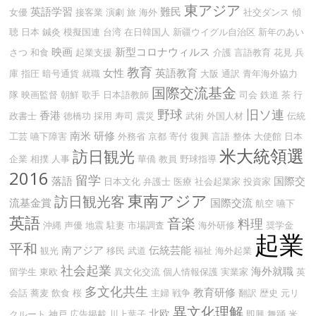
東アジア
英語学習
難民
女優
接客業
演劇
旅
海外
社交ダンス
傾
聴
日本
鍼灸
模擬国連
台湾
在日韓国人
新疆ウイグル自治区
新年のあい
映画
新型コロナウィルス
さつ
和食
起業支援
介護
言語教育
花見
兵
教育
女性
英語教育
庫
指圧
暗号通貨
就職
大阪
通訳
青年海外協力
国際交流基金
隊
映画監督
朝鮮
歌手
日本語教師
司会
鉄道
茶
行
野球
旧ソ連
香港
政書士
徳橋功
採用
寿司
震災
武術
外国人材
伝統
南米
研修
工芸
嚥下障害
外務省
京都
寄付
復興
言語
整体
大使館
日本
米大統領選
訪日観光
企業
相撲
人事
華僑
教員
野球指導
2016
留学
落語
国際交
日本文化
弁護士
医療
社会起業家
投資家
東南アジア
訪日観光客
流基金賞
国際交流
航空
嚥下
英語
音楽
料理
沖縄
声優
地震
駐妻
市場調査
海外研修
奨学金
起業
平和
南アジア
伝統芸能
観光
移民
武道
福祉
海外起業
社会起業
海外就職
留学生
東欧
異文化交流
個人情報保護
実業家
英
多文化共生
教育研修
会話
蕎麦
飲食
桜
主婦
戦争
翻訳
歴史
元リ
異文化理解
北欧
クルート
神戸
広告掲載
川上葉子
即興
舞踊
米