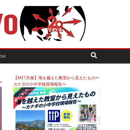
ISH
【MET共催】海を越えた教室から見えたもの〜
カナダの小中学校現場報告〜