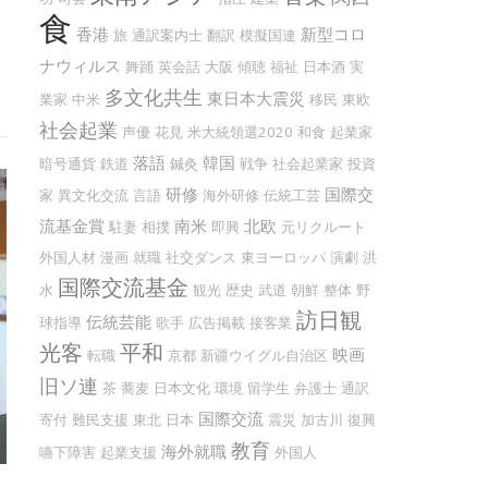
食
香港
新型コロ
旅
通訳案内士
翻訳
模擬国連
ナウィルス
舞踊
英会話
大阪
傾聴
福祉
日本酒
実
多文化共生
東日本大震災
業家
中米
移民
東欧
社会起業
声優
花見
米大統領選2020
和食
起業家
落語
韓国
暗号通貨
鉄道
鍼灸
戦争
社会起業家
投資
研修
国際交
家
異文化交流
言語
海外研修
伝統工芸
流基金賞
南米
北欧
駐妻
相撲
即興
元リクルート
外国人材
漫画
就職
社交ダンス
東ヨーロッパ
演劇
洪
国際交流基金
水
観光
歴史
武道
朝鮮
整体
野
訪日観
伝統芸能
球指導
歌手
広告掲載
接客業
光客
平和
映画
転職
京都
新疆ウイグル自治区
旧ソ連
茶
蕎麦
日本文化
環境
留学生
弁護士
通訳
国際交流
寄付
難民支援
東北
日本
震災
加古川
復興
教育
海外就職
嚥下障害
起業支援
外国人