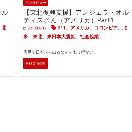
インタビュー
オル
【東北復興支援】アンジェラ・オル
ティスさん（アメリカ）Part1
、
北
311
、
アメリカ
、
コロンビア
、
北
2012/08/17
米
、
東北
、
東日本大震災
、
社会起業
震災で日本から出るなんてあり得ない
Read more