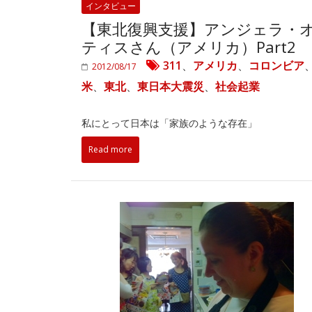
インタビュー
【東北復興支援】アンジェラ・
ティスさん（アメリカ）Part2
311
、
アメリカ
、
コロンビア
2012/08/17
米
、
東北
、
東日本大震災
、
社会起業
私にとって日本は「家族のような存在」
Read more