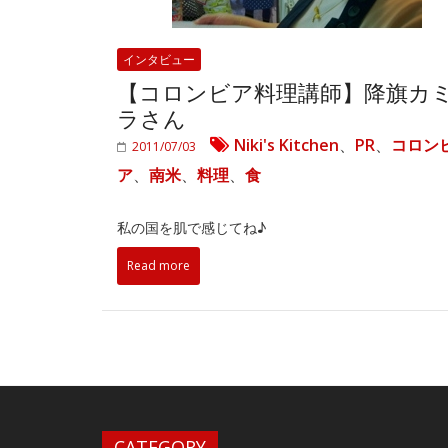
インタビュー
【コロンビア料理講師】降旗カ
ラさん
Niki's Kitchen
、
PR
、
コロン
2011/07/03
ア
、
南米
、
料理
、
食
私の国を肌で感じてね♪
Read more
CATEGORY