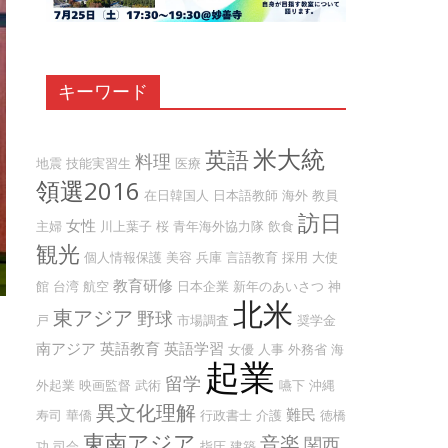
キーワード
米大統
英語
料理
地震
技能実習生
医療
領選2016
在日韓国人
日本語教師
海外
教員
訪日
女性
主婦
川上葉子
桜
青年海外協力隊
飲食
観光
個人情報保護
美容
兵庫
言語教育
採用
大使
教育研修
館
台湾
航空
日本企業
新年のあいさつ
神
北米
東アジア
野球
戸
市場調査
奨学金
南アジア
英語教育
英語学習
女優
人事
外務省
海
起業
留学
外起業
映画監督
武術
嚥下
沖縄
異文化理解
難民
寿司
華僑
行政書士
介護
徳橋
東南アジア
音楽
関西
功
司会
指圧
建築