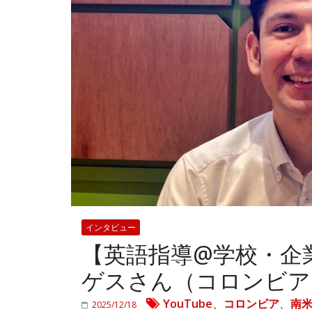
インタビュー
【英語指導@学校・企業
ゲスさん（コロンビア
YouTube
、
コロンビア
、
南
2025/12/18