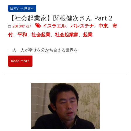
日本から世界へ
【社会起業家】関根健次さん Part 2
イスラエル
、
パレスチナ
、
中東
、
寄
2010/01/27
付
、
平和
、
社会起業
、
社会起業家
、
起業
一人一人が幸せを分かち合える世界を
Read more