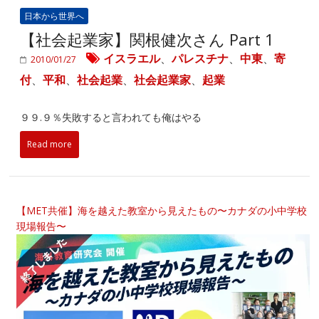
日本から世界へ
【社会起業家】関根健次さん Part 1
イスラエル
、
パレスチナ
、
中東
、
寄
2010/01/27
付
、
平和
、
社会起業
、
社会起業家
、
起業
９９.９％失敗すると言われても俺はやる
Read more
【MET共催】海を越えた教室から見えたもの〜カナダの小中学校
現場報告〜