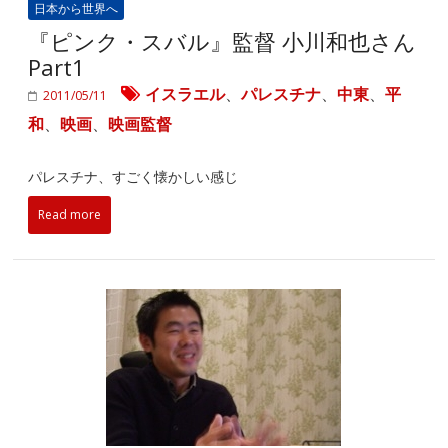
日本から世界へ
『ピンク・スバル』監督 小川和也さん
Part1
イスラエル
、
パレスチナ
、
中東
、
平
2011/05/11
和
、
映画
、
映画監督
パレスチナ、すごく懐かしい感じ
Read more