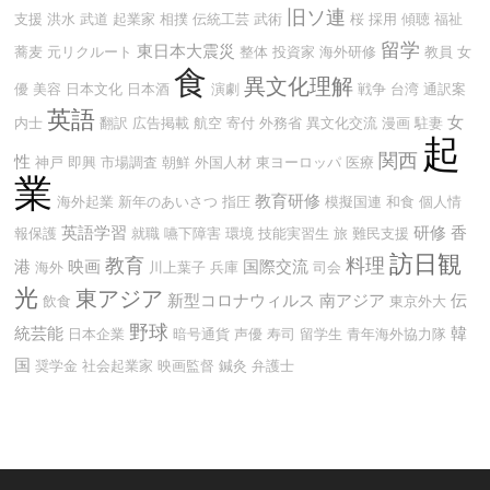
旧ソ連
支援
洪水
武道
起業家
相撲
伝統工芸
武術
桜
採用
傾聴
福祉
留学
東日本大震災
蕎麦
元リクルート
整体
投資家
海外研修
教員
女
食
異文化理解
優
美容
日本文化
日本酒
演劇
戦争
台湾
通訳案
英語
女
内士
翻訳
広告掲載
航空
寄付
外務省
異文化交流
漫画
駐妻
起
関西
性
神戸
即興
市場調査
朝鮮
外国人材
東ヨーロッパ
医療
業
教育研修
海外起業
新年のあいさつ
指圧
模擬国連
和食
個人情
英語学習
研修
香
報保護
就職
嚥下障害
環境
技能実習生
旅
難民支援
訪日観
教育
料理
港
映画
国際交流
海外
川上葉子
兵庫
司会
光
東アジア
新型コロナウィルス
南アジア
伝
飲食
東京外大
野球
統芸能
韓
日本企業
暗号通貨
声優
寿司
留学生
青年海外協力隊
国
奨学金
社会起業家
映画監督
鍼灸
弁護士