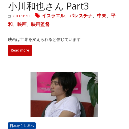
小川和也さん Part3
イスラエル
、
パレスチナ
、
中東
、
平
2011/05/11
和
、
映画
、
映画監督
映画は世界を変えられると信じています
Read more
日本から世界へ