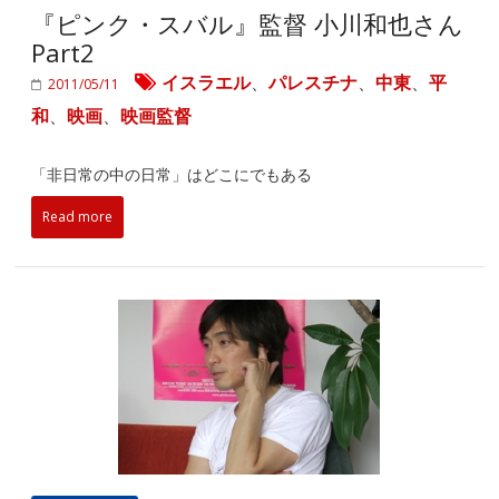
『ピンク・スバル』監督 小川和也さん
Part2
イスラエル
、
パレスチナ
、
中東
、
平
2011/05/11
和
、
映画
、
映画監督
「非日常の中の日常」はどこにでもある
Read more