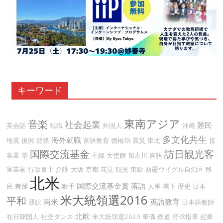
キーワード
東南アジア
音楽
社会起業
難民
英会話
転職
外国人
沖縄
多文化共生
海外就職
地震
復興
建築
言語教育
徳橋功
震災
東北
接
国際交流基金
訪日観光客
客業
茶
主婦
大使館
加古川
言語
実業家
行政書士
介護
大阪
京都
花見
観光
東欧
新疆ウイグル自治区
移
北米
国際交流基金賞
落語
民
舞踊
歌手
人事
嚥下
歴史
日本
米大統領選2016
平和
南米
英語教育
通訳
日本語教師
北欧
在日韓国人
社交ダンス
米大統領選2020
華僑
鉄道
野球指導
起業