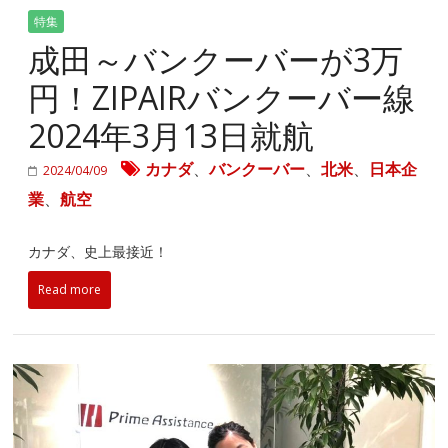
特集
成田～バンクーバーが3万
円！ZIPAIRバンクーバー線
2024年3月13日就航
カナダ
、
バンクーバー
、
北米
、
日本企
2024/04/09
業
、
航空
カナダ、史上最接近！
Read more