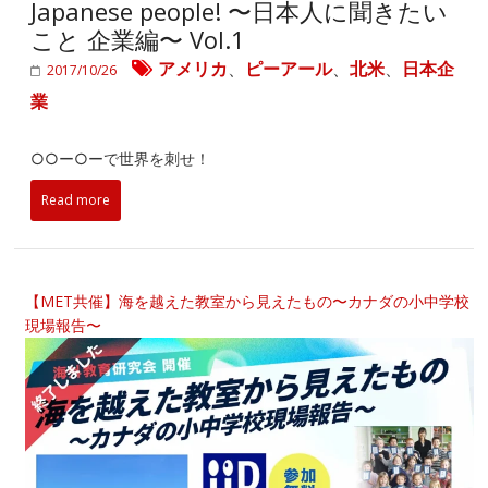
Japanese people! 〜日本人に聞きたい
こと 企業編〜 Vol.1
アメリカ
、
ピーアール
、
北米
、
日本企
2017/10/26
業
○○ー○ーで世界を刺せ！
Read more
【MET共催】海を越えた教室から見えたもの〜カナダの小中学校
現場報告〜