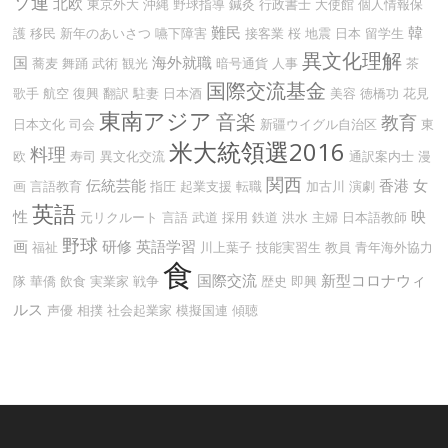
ソ連
北欧
東京外大
沖縄
野球指導
鍼灸
行政書士
大使館
個人情報保
難民
韓
護
移民
新年のあいさつ
嚥下障害
接客業
桜
地震
日本
留学生
異文化理解
国
海外就職
蕎麦
舞踊
武術
観光
暗号通貨
人事
茶
国際交流基金
歌手
航空
復興
翻訳
駐妻
日本酒
美容
徳橋功
花見
東南アジア
音楽
教育
日本文化
司会
新疆ウイグル自治区
東
米大統領選2016
料理
欧
寿司
異文化交流
通訳案内士
漫
関西
伝統芸能
香港
女
画
言語教育
指圧
起業支援
転職
加古川
演劇
英語
性
映
元リクルート
言語
武道
採用
鉄道
洪水
主婦
日本語教師
野球
画
研修
英語学習
福祉
川上葉子
技能実習生
教員
青年海外協力
食
国際交流
新型コロナウィ
隊
華僑
飲食
実業家
戦争
歴史
即興
ルス
声優
相撲
社会起業家
模擬国連
傾聴