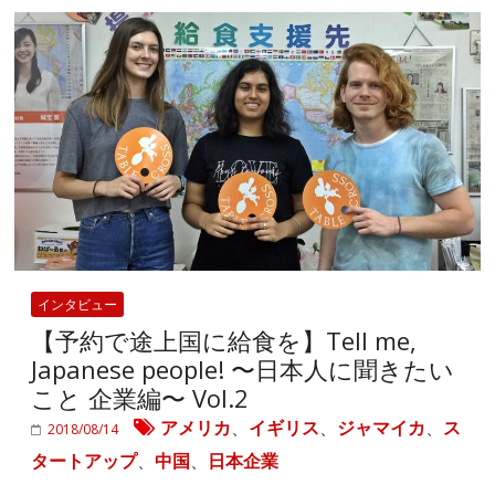
インタビュー
【予約で途上国に給食を】Tell me,
Japanese people! 〜日本人に聞きたい
こと 企業編〜 Vol.2
アメリカ
、
イギリス
、
ジャマイカ
、
ス
2018/08/14
タートアップ
、
中国
、
日本企業