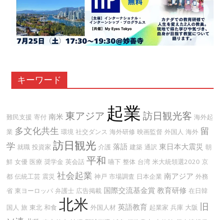
キーワード
起業
東アジア
訪日観光客
南米
難民支援
寄付
海外起
多文化共生
留
業
環境
社交ダンス
海外研修
映画監督
外国人
海外
訪日観光
学
落語
東日本大震災
就職
投資家
介護
建築
通訳
朝
平和
鮮
女優
医療
奨学金
英会話
嚥下
整体
台湾
米大統領選2020
京
社会起業
南アジア
都
伝統工芸
震災
神戸
市場調査
日本企業
外務
国際交流基金賞
教育研修
省
東ヨーロッパ
弁護士
広告掲載
在日韓
北米
旧
英語教育
国人
旅
東北
和食
外国人材
起業家
兵庫
大阪