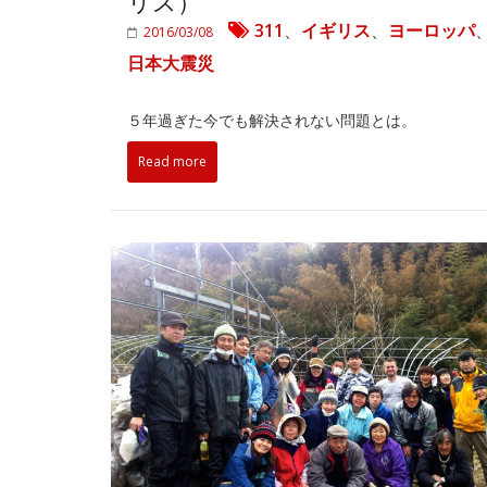
リス）
311
、
イギリス
、
ヨーロッパ
2016/03/08
日本大震災
５年過ぎた今でも解決されない問題とは。
Read more