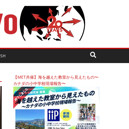
ISH
【MET共催】海を越えた教室から見えたもの〜
カナダの小中学校現場報告〜