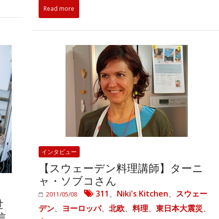
Read more
インタビュー
【スウェーデン料理講師】ターニ
ャ・ソブコさん
311
、
Niki's Kitchen
、
スウェー
2011/05/08
世
デン
、
ヨーロッパ
、
北欧
、
料理
、
東日本大震災
、
信