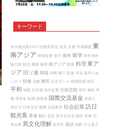
キーワード
東
米大統領選2020
技能実習生
花見
京都
市場調査
南アジア
留学
南米
映画監督
歌手
青年海外
東ア
料理
南アジア
協力隊
観光
舞踊
相撲
飲食
ジア
旧ソ連
韓国
沖縄
嚥下
駐妻
司会
新年のあ
研修
難民
いさつ
演劇
社交ダンス
模擬国連
指圧
平和
伝統芸能
傾聴
日本酒
海外起業
寿司
東欧
声
国際交流基金
優
奨学金
転職
接客業
外国人
訪日
社会起業
加古川
日本文化
復興
言語教育
観光客
香港
翻訳
震災
異文化交流
移民
医療
日
異文化理解
落語
本企業
留学生
朝鮮
川上葉子