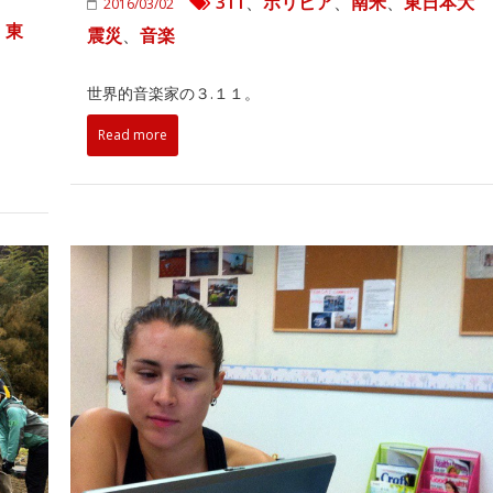
311
、
ボリビア
、
南米
、
東日本大
2016/03/02
、
東
震災
、
音楽
世界的音楽家の３.１１。
Read more