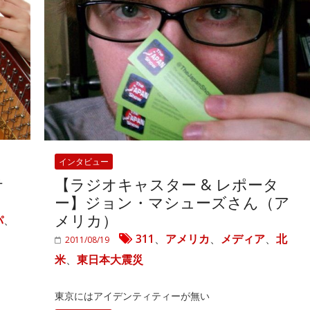
インタビュー
テ
【ラジオキャスター & レポータ
ー】ジョン・マシューズさん（ア
メリカ）
パ
、
311
、
アメリカ
、
メディア
、
北
2011/08/19
米
、
東日本大震災
東京にはアイデンティティーが無い