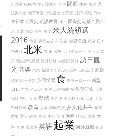
関西
起業家
徳橋功
在日韓国人
言語
即興
鉄道
通
訳案内士
嚥下障害
行政書士
投資家
採用
就職
日本
東日本大震災
英語教育
国際交流基金賞
神戸
中
米大統領選
米
東北
鍼灸
漫画
蕎麦
2016
国際交流
地震
起業支援
外務省
航空
日本
北米
語教師
旅
茶
戦争
元リクルート
英会話
建
訪日観
築
個人情報保護
海外研修
大使館
海外
光
音楽
北欧
洪水
新疆ウイグル自治区
伝統工芸
食
英語学習
新型
武道
暗号通貨
東ヨーロッパ
コロナウィルス
教育研修
介護
広告掲載
桜
兵庫
野球
福祉
寄付
女優
美容
外国人材
和食
武術
大阪
教育
多文化共生
野球指導
人事
難民支援
環境
映画
女
歴史
通訳
教員
華僑
主婦
台湾
社会起業家
起業
英語
性
海外就職
整体
実業家
弁護
士