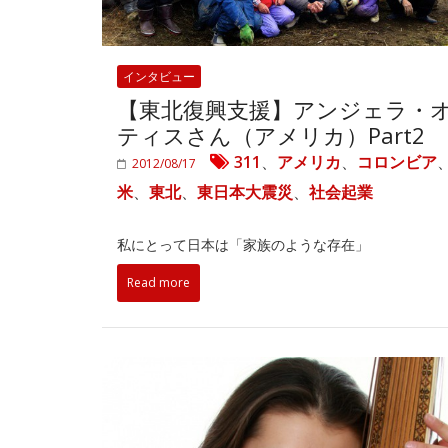
インタビュー
【東北復興支援】アンジェラ・
ティスさん（アメリカ）Part2
311
、
アメリカ
、
コロンビア
2012/08/17
米
、
東北
、
東日本大震災
、
社会起業
私にとって日本は「家族のような存在」
Read more