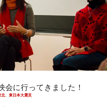
映会に行ってきました！
東北
、
東日本大震災