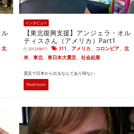
インタビュー
オル
【東北復興支援】アンジェラ・オル
ティスさん（アメリカ）Part1
、
北
311
、
アメリカ
、
コロンビア
、
北
2012/08/17
米
、
東北
、
東日本大震災
、
社会起業
震災で日本から出るなんてあり得ない
Read more