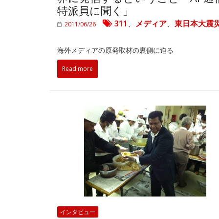
特派員に聞く」
311
、
メディア
、
東日本大震
2011/06/26
海外メディアの原発取材の裏側に迫る
Read more
インタビュー