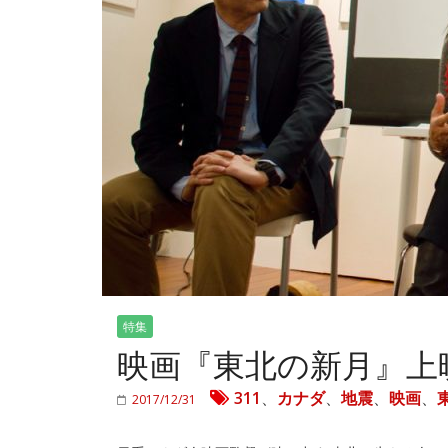
特集
映画『東北の新月』上
311
、
カナダ
、
地震
、
映画
、
2017/12/31