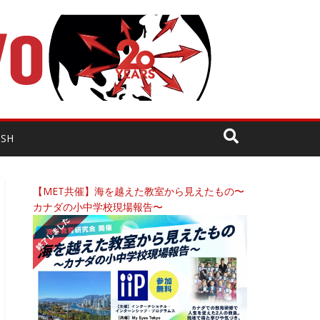
ISH
【MET共催】海を越えた教室から見えたもの〜
カナダの小中学校現場報告〜