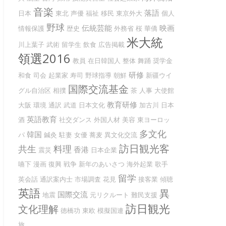
音楽
落語
日本
東北
声優
福祉
移民
東京外大
個人
野球
伝統芸能
映画
情報保護
歴史
外務省
桜
華僑
米大統
川上葉子
武術
留学生
飲食
広告掲載
領選2016
教員
在日韓国人
整体
舞踊
奨学金
研修
和食
司会
起業家
寿司
野球指導
朝鮮
新疆ウイ
国際交流基金
グル自治区
相撲
茶
人事
大使館
教育研修
大阪
環境
通訳
武道
日本文化
加古川
日本
英語教育
酒
社交ダンス
外国人材
美容
東ヨーロッ
多文化
韓国
パ
鍼灸
駐妻
女優
蕎麦
異文化交流
訪日観光客
共生
料理
香港
震災
日本企業
嚥下
漫画
復興
戦争
新年のあいさつ
海外起業
歌手
留学
英会話
通訳案内士
市場調査
花見
接客業
傾聴
英語
異
国際交流
地震
元リクルート
難民支援
訪日観光
文化理解
徳橋功
東欧
模擬国連
旅