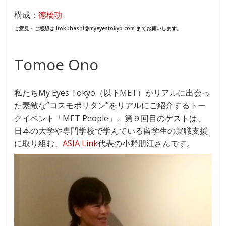
ac
n
構成：
徳橋功
e
e
ご意見・ご感想は itokuhashi@myeyestokyo.com までお願いします。
b
o
Tomoe Ono
o
k
私たちMy Eyes Tokyo（以下MET）がリアルに出会っ
た素敵な”コスモポリタン”をリアルにご紹介するトー
クイベント「MET People」。第９回目のゲストは、
日本の大学や専門学校で学んでいる留学生の就職支援
に取り組む、
ASIA Link
代表の小野朋江さんです。