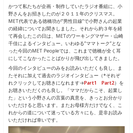
かつて私たちが企画・制作していたラジオ番組に、小
野さんをお招きしたのが２０１１年のクリスマス。
MET代表である徳橋功が”男性目線”で小野さんの起業
の経緯についてお聞きしました。それから約３年を経
て再会したこの日は、METのワーキングマザー・山崎
千佳によるインタビュー。いわゆる”ママトーク”とな
った今回のMET Peopleでは、これまで徳橋が全く耳
にしてこなかったことばかりが飛び出してきました。
今回のインタビューのみをお読みいただくも良し、ま
たそれに加えて過去のラジオインタビュー（*それぞ
れクリックしてお聴きになれます→
Part1
Part2
）を
お聴きいただくのも良し。「ママだからこそ、起業し
た」という小野さんの言葉の真意を、きっとお分かり
いただけると思います。またお母様方だけでなく、こ
れからの道について迷っている方々にも、是非お読み
いただければ幸いです。