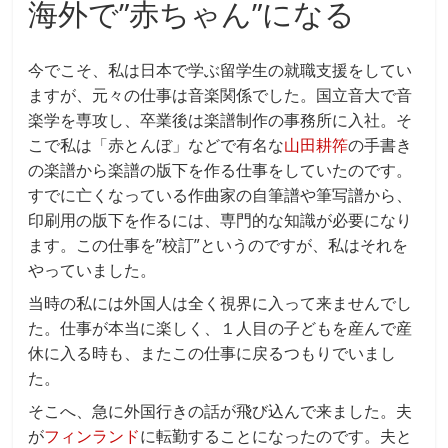
海外で”赤ちゃん”になる
今でこそ、私は日本で学ぶ留学生の就職支援をしてい
ますが、元々の仕事は音楽関係でした。国立音大で音
楽学を専攻し、卒業後は楽譜制作の事務所に入社。そ
こで私は「赤とんぼ」などで有名な
山田耕筰
の手書き
の楽譜から楽譜の版下を作る仕事をしていたのです。
すでに亡くなっている作曲家の自筆譜や筆写譜から、
印刷用の版下を作るには、専門的な知識が必要になり
ます。この仕事を”校訂”というのですが、私はそれを
やっていました。
当時の私には外国人は全く視界に入って来ませんでし
た。仕事が本当に楽しく、１人目の子どもを産んで産
休に入る時も、またこの仕事に戻るつもりでいまし
た。
そこへ、急に外国行きの話が飛び込んで来ました。夫
が
フィンランド
に転勤することになったのです。夫と