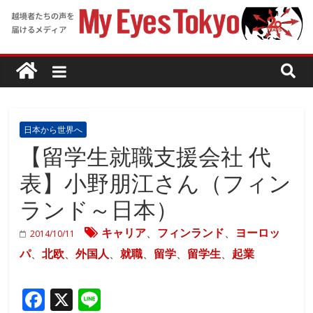
日本から世界へ
【留学生就職支援会社 代
表】小野朋江さん（フィン
ランド～日本）
キャリア
、
フィンランド
、
ヨーロッ
2014/10/11
パ
、
北欧
、
外国人
、
就職
、
留学
、
留学生
、
起業
F
X
Li