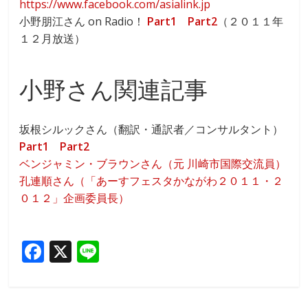
https://www.facebook.com/asialink.jp
小野朋江さん on Radio！
Part1
Part2
（２０１１年
１２月放送）
小野さん関連記事
坂根シルックさん（翻訳・通訳者／コンサルタント）
Part1
Part2
ベンジャミン・ブラウンさん（元 川崎市国際交流員）
孔連順さん（「あーすフェスタかながわ２０１１・２
０１２」企画委員長）
F
X
Li
ac
n
e
e