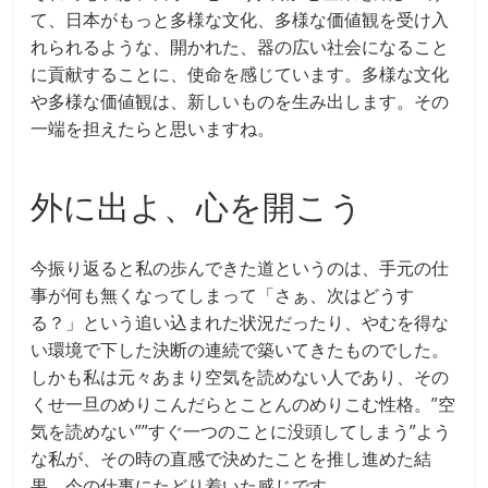
て、日本がもっと多様な文化、多様な価値観を受け入
れられるような、開かれた、器の広い社会になること
に貢献することに、使命を感じています。多様な文化
や多様な価値観は、新しいものを生み出します。その
一端を担えたらと思いますね。
外に出よ、心を開こう
今振り返ると私の歩んできた道というのは、手元の仕
事が何も無くなってしまって「さぁ、次はどうす
る？」という追い込まれた状況だったり、やむを得な
い環境で下した決断の連続で築いてきたものでした。
しかも私は元々あまり空気を読めない人であり、その
くせ一旦のめりこんだらとことんのめりこむ性格。”空
気を読めない””すぐ一つのことに没頭してしまう”よう
な私が、その時の直感で決めたことを推し進めた結
果、今の仕事にたどり着いた感じです。