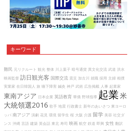
キーワード
難民
元リクルート
観光
整体
川上葉子
暗号通貨
異文化交流
武道
洪水
訪日観光客
国際交流
映画監督
震災
加古川
就職
採用
主婦
相撲
実業家
在日韓国人
旅
嚥下障害
鍼灸
神戸
武術
広告掲載
人事
起業家
起業
米
東南アジア
英語教育
日本企業
華僑
野球指導
大統領選2016
歌手
地震
行政書士
新年のあいさつ
東ヨーロ
留学
南アジア
ッパ
演劇
花見
環境
留学生
桜
大阪
介護
美容
社交ダ
映画
女性
ンス
沖縄
言語
建築
英会話
東北
寿司
航空
鉄道
即興
翻訳