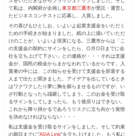
スをいただきながらブラッシュアップしました。そし
て私は、内閣府が企画し
東京都三鷹市
が受託・運営し
たビジネスコンテストに応募し、入賞しました。
その喜びもひとしお、いよいよ起業支援金をいただく
ための手続きが始まりました。紙の上に描いていただ
けのことが、いよいよ現実になる。三鷹市からは「こ
の支援金の契約にサインをしたら、○月○日までに会
社を立ち上げて下さい」との連絡が・・・それは支援
金が、国民の税金からまかなわれているからです。入
賞者の中には、この知らせを受けて支援金を辞退する
人まで出たと聞きました。アイデアを出しているとき
はワクワクしたり夢に胸を膨らませるものですが、い
ざ行動となったら躊躇してしまう。このお金を受け取
るサインをしてしまったら、もう後戻りはできない。
これから降り掛かるであろうリスクに立ち向かう覚悟
を決めなければならない・・・
私は支援金を受け取るサインをしました。そして約束
の期日までに”
ASIA Link
”を立ち上げました。もう私に