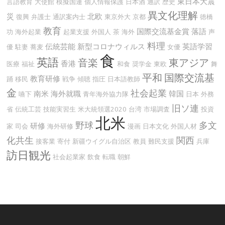
東日本大震
言語教育
大使館
模擬国連
個人情報保護
日本酒
通訳
歴史
異文化理解
災
北欧
復興
弁護士
通訳案内士
東京外大
京都
徳橋
教育
国際交流基金賞
落語
功
海外起業
起業支援
外国人
茶
海外
声
料理
伝統芸能
新型コロナウィルス
英語学習
優
駐妻
蕎麦
女優
食
英語
音楽
東アジア
香港
医療
福祉
和食
奨学金
東欧
舞
平和
国際交流基
教育研修
踊
移民
戦争
傾聴
指圧
日本語教師
金
社会起業
南米
海外就職
韓国
嚥下
青年海外協力隊
日本
外務
旧ソ連
省
伝統工芸
技能実習生
米大統領選2020
台湾
市場調査
投資
北米
野球
多文
研修
家
司会
海外研修
漫画
日本文化
外国人材
化共生
関西
接客業
寄付
新疆ウイグル自治区
教員
難民支援
兵庫
訪日観光
社会起業家
飲食
転職
朝鮮