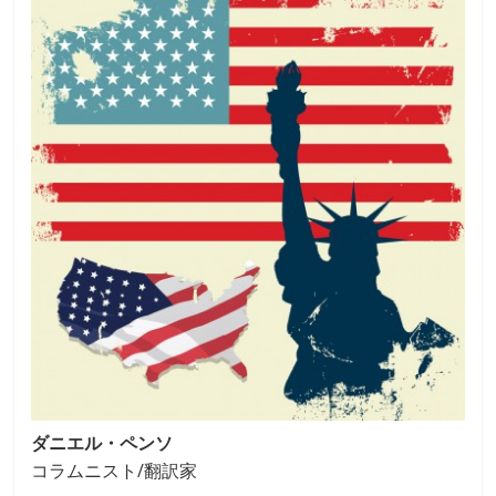
e
e
b
o
o
k
ダニエル・ペンソ
コラムニスト/翻訳家