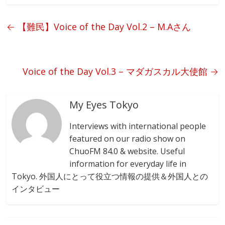
e
e
b
←
【難民】Voice of the Day Vol.2 – M.Aさん
o
o
k
Voice of the Day Vol.3 – マダガスカル大使館
→
My Eyes Tokyo
Interviews with international people
featured on our radio show on
ChuoFM 84.0 & website. Useful
information for everyday life in
Tokyo. 外国人にとって役立つ情報の提供＆外国人との
インタビュー