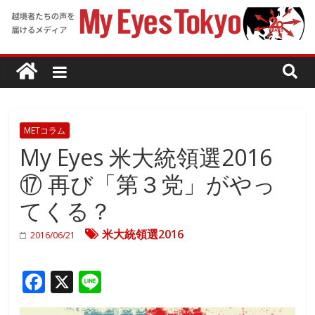
METコラム
My Eyes 米大統領選2016
⑰ 再び「第３党」がやっ
てくる？
米大統領選2016
2016/06/21
F
X
Li
ac
n