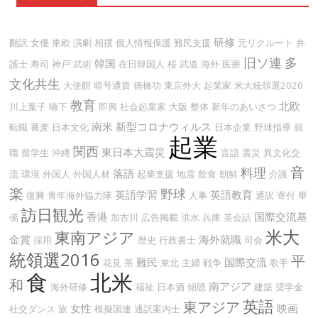
研修
翻訳
女優
東欧
演劇
相撲
個人情報保護
難民支援
元リクルート
弁
旧ソ連
多
韓国
護士
寿司
神戸
武術
在日韓国人
桜
武道
海外
医療
文化共生
大使館
暗号通貨
徳橋功
東京外大
起業家
米大統領選2020
教育
北欧
川上葉子
嚥下
即興
社会起業家
大阪
整体
新年のあいさつ
南米
新型コロナウィルス
転職
蕎麦
日本文化
日本企業
野球指導
就
起業
関西
東日本大震災
職
留学生
沖縄
言語
震災
異文化交
音
料理
落語
流
環境
外国人
外国人材
起業支援
地震
飲食
朝鮮
介護
楽
野球
英語学習
英語教育
復興
青年海外協力隊
人事
通訳
寄付
華
訪日観光
香港
国際交流基
僑
加古川
広告掲載
洪水
兵庫
英会話
米大
東南アジア
金賞
海外就職
採用
歴史
行政書士
司会
統領選2016
平
難民
国際交流
花見
茶
東北
主婦
戦争
歌手
食
北米
和
南アジア
海外研修
福祉
日本酒
傾聴
建築
奨学金
英語
東アジア
女性
映画
社交ダンス
旅
模擬国連
通訳案内士