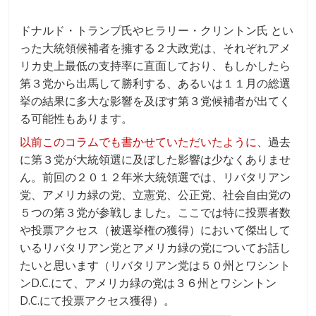
ドナルド・トランプ氏やヒラリー・クリントン氏 とい
った大統領候補者を擁する２大政党は、それぞれアメ
リカ史上最低の支持率に直面しており、もしかしたら
第３党から出馬して勝利する、あるいは１１月の総選
挙の結果に多大な影響を及ぼす第３党候補者が出てく
る可能性もあります。
以前このコラムでも書かせていただいたように
、過去
に第３党が大統領選に及ぼした影響は少なくありませ
ん。前回の２０１２年米大統領選では、リバタリアン
党、アメリカ緑の党、立憲党、公正党、社会自由党の
５つの第３党が参戦しました。ここでは特に投票者数
や投票アクセス（被選挙権の獲得）において傑出して
いるリバタリアン党とアメリカ緑の党についてお話し
たいと思います（リバタリアン党は５０州とワシント
ンD.C.にて、アメリカ緑の党は３６州とワシントン
D.C.にて投票アクセス獲得）。