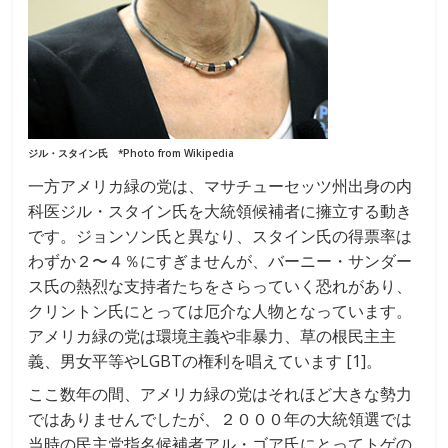
ジル・スタイン氏 *Photo from Wikipedia
一方アメリカ緑の党は、マサチューセッツ州出身の内
科医ジル・スタイン氏を大統領候補者に擁立する動き
です。ジョンソン氏と異なり、スタイン氏の得票率は
わずか２〜４％にすぎませんが、バーニー・サンダー
ス氏の熱烈な支持者たちをさらっていく恐れがあり、
クリントン氏にとっては厄介な人物となっています。
アメリカ緑の党は環境主義や非暴力、草の根民主主
義、男女平等やLGBTの権利を唱えています [1]。
ここ数年の間、アメリカ緑の党はそれほど大きな勢力
ではありませんでしたが、２０００年の大統領選では
当時の民主党指名候補者アル・ゴア氏にとってトゲの