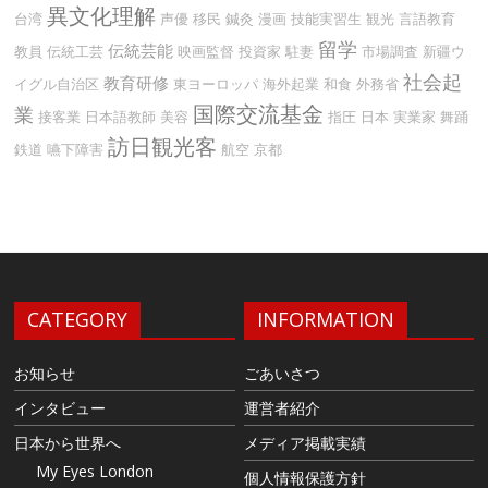
異文化理解
台湾
声優
移民
鍼灸
漫画
技能実習生
観光
言語教育
留学
伝統芸能
教員
伝統工芸
映画監督
投資家
駐妻
市場調査
新疆ウ
社会起
教育研修
イグル自治区
東ヨーロッパ
海外起業
和食
外務省
国際交流基金
業
接客業
日本語教師
美容
指圧
日本
実業家
舞踊
訪日観光客
鉄道
嚥下障害
航空
京都
CATEGORY
INFORMATION
お知らせ
ごあいさつ
インタビュー
運営者紹介
日本から世界へ
メディア掲載実績
My Eyes London
個人情報保護方針