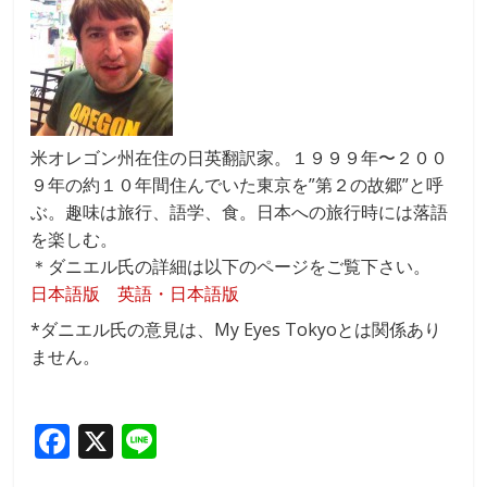
米オレゴン州在住の日英翻訳家。１９９９年〜２００
９年の約１０年間住んでいた東京を”第２の故郷”と呼
ぶ。趣味は旅行、語学、食。日本への旅行時には落語
を楽しむ。
＊ダニエル氏の詳細は以下のページをご覧下さい。
日本語版
英語・日本語版
*ダニエル氏の意見は、My Eyes Tokyoとは関係あり
ません。
F
X
Li
ac
n