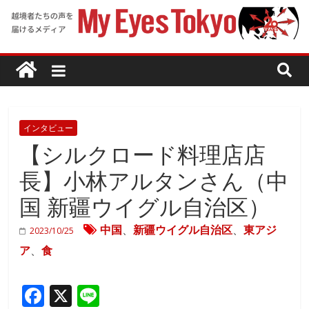
インタビュー
【シルクロード料理店店
長】小林アルタンさん（中
国 新疆ウイグル自治区）
中国
、
新疆ウイグル自治区
、
東アジ
2023/10/25
ア
、
食
F
X
Li