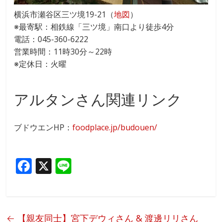
横浜市瀬谷区三ツ境19-21（
地図
）
※最寄駅：相鉄線「三ツ境」南口より徒歩4分
電話：045-360-6222
営業時間：11時30分～22時
※定休日：火曜
アルタンさん関連リンク
ブドウエンHP：
foodplace.jp/budouen/
F
X
Li
ac
n
e
e
b
←
【親友同士】宮下デウィさん & 渡邊リリさん