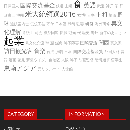
食
英語
国際交流基金
日韓国人
鉄道
主婦
武道
神戸
茶
行
米大統領選2016
平和
野
女性
政書士
沖縄
人事
華僑
異文
球
研修
通訳案内士
伝統工芸
寄付
日本酒
武術
駐妻
海外研修
化理解
弁護士
司会
模擬国連
転職
観光
桜
歴史
海外
新年のあいさつ
起業
関西
韓国
国際交流
異文化交流
鍼灸
嚥下障害
実業家
訪日観光客
音楽
国際交流基金賞
台湾
演劇
日本
外国人材
言
語
漫画
花見
新疆ウイグル自治区
大阪
嚥下
映画監督
暗号通貨
留学生
東南アジア
元リクルート
大使館
CATEGORY
INFORMATION
お知らせ
ごあいさつ