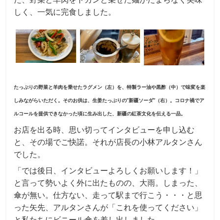
しく、一気に完食しました。
たっぷりの野菜と羊肉を乗せたラグメン（左）を、特製ラー油や黒酢（中）で味変を楽
しみながらいただく。そのお供は、生姜たっぷりの”新疆ソーダ”（右）。コロナ禍でア
ルコールを提供できなかった頃に生み出した、新疆の紅茶文化を伝える一品。
お店を出る時、思い切ってインタビューを申し込む
と、その場でご快諾。それが店長の小林アルタンさん
でした。
「では後日、インタビューよろしくお願いします！」
と言って勢いよく外に出たものの、大雨。しまった、
傘が無い。仕方ない、走って駅まで行こう・・・と思
った矢先、アルタンさんが「これを使ってください」
と私たちにビニール傘を差し出しました。