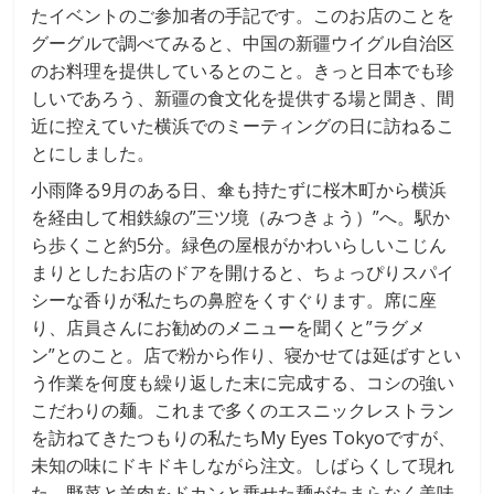
たイベントのご参加者の手記です。このお店のことを
グーグルで調べてみると、中国の新疆ウイグル自治区
のお料理を提供しているとのこと。きっと日本でも珍
しいであろう、新疆の食文化を提供する場と聞き、間
近に控えていた横浜でのミーティングの日に訪ねるこ
とにしました。
小雨降る9月のある日、傘も持たずに桜木町から横浜
を経由して相鉄線の”三ツ境（みつきょう）”へ。駅か
ら歩くこと約5分。緑色の屋根がかわいらしいこじん
まりとしたお店のドアを開けると、ちょっぴりスパイ
シーな香りが私たちの鼻腔をくすぐります。席に座
り、店員さんにお勧めのメニューを聞くと”ラグメ
ン”とのこと。店で粉から作り、寝かせては延ばすとい
う作業を何度も繰り返した末に完成する、コシの強い
こだわりの麺。これまで多くのエスニックレストラン
を訪ねてきたつもりの私たちMy Eyes Tokyoですが、
未知の味にドキドキしながら注文。しばらくして現れ
た、野菜と羊肉をドカンと乗せた麺がたまらなく美味