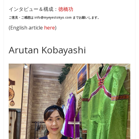
ac
n
インタビュー＆構成：
徳橋功
e
e
ご意見・ご感想は info@myeyestokyo.com までお願いします。
b
(English article
here
)
o
o
Arutan Kobayashi
k