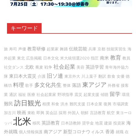
キーワード
教育研修
伝統芸能
旅
寿司
声優
起業家
舞踊
兵庫
京都
技能実習生
海
教育
南米
外起業
東北
広告掲載
日本文化
米大統領選2020
指圧
教員
社会起業
北欧
英語学習
社交ダンス
蕎麦
戦争
美容
青年海外協力
旧ソ連
東日本大震災
隊
介護
東京外大
川上葉子
翻訳
飲食
女優
徳
東アジア
料理
多文化共生
落語
橋功
歌手
整体
外務省
接客
留学
業
通訳
福祉
医療
社会起業家
野球指導
震災
起業支援
傾聴
環境
訪日観光
難民
相撲
和食
洪水
難民支援
日本企業
復興
市場調査
映画
加古川
東欧
即興
英会話
採用
外国人
朝鮮
言語教育
航空
東ヨーロ
北米
英語教育
海
ッパ
移民
日本語教師
奨学金
地震
建築
投資家
外就職
南アジア
新型コロナウィルス
香港
個人情報保護
就職
在