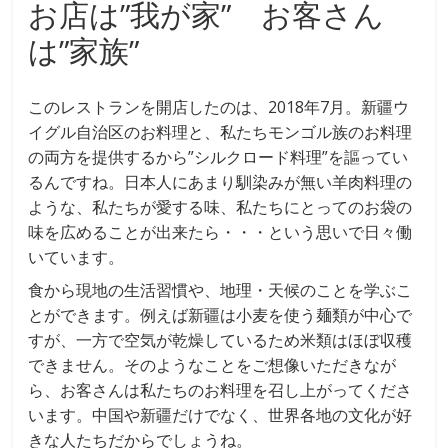
お店は”我が家” お客さん
は”家族”
このレストランを開店したのは、2018年7月。新疆ウ
イグル自治区のお料理と、私たちモンゴル族のお料理
の両方を提供するから”シルクロード料理”を謳ってい
るんですね。日本人にあまり馴染みが無い羊肉料理の
ような、私たちが愛する味、私たちにとってのお袋の
味を広めることが出来たら・・・という思いで日々働
いています。
食から現地の生活習慣や、地理・天候のことを学ぶこ
とができます。例えば新疆は小麦を使う麺類が中心で
すが、一方で空気が乾燥しているため米類はほぼ収穫
できません。そのようなことをご想像いただきなが
ら、お客さんは私たちのお料理を召し上がってくださ
います。中国や新疆だけでなく、世界各地の文化が好
きな人たちだからでしょうね。