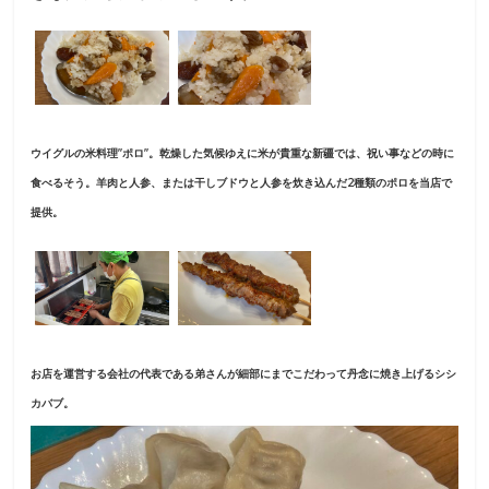
ウイグルの米料理”ポロ”。乾燥した気候ゆえに米が貴重な新疆では、祝い事などの時に
食べるそう。羊肉と人参、または干しブドウと人参を炊き込んだ2種類のポロを当店で
提供。
お店を運営する会社の代表である弟さんが細部にまでこだわって丹念に焼き上げるシシ
カバブ。