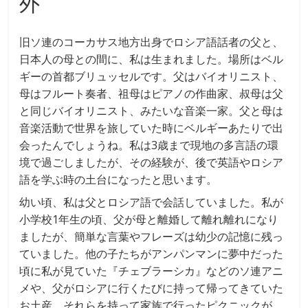
外
旧ソ連のコーカサス地方出身でロシア語話者の父と、
日本人の母との間に、私は生まれました。場所はベル
ギーの首都ブリュッセルです。父はバイオリニスト、
母はフルート奏者、祖母はピアノの作曲家、叔母は父
と同じバイオリニスト、みたいな音楽一家。父と母は
音楽活動で世界を旅していた時にベルギーあたりで出
会ったんでしょうね。私は3歳まで現地の多言語の環
境で過ごしましたが、その経験が、後で英語やロシア
語を学ぶ時の土台になったと思います。
幼い頃、私は父とロシア語で会話していました。私が
小学校1年生の頃、父が母と離婚して離れ離れになり
ましたが、簡単な言葉やフレーズは幼少の記憶に残っ
ていました。他の子たちがアンパンマンに夢中だった
頃に私が見ていた『チェブラーシカ』などのソ連アニ
メや、父がロシアに行くたびに持って帰ってきていた
お土産、それらを持って家族で行ったピクニックが、