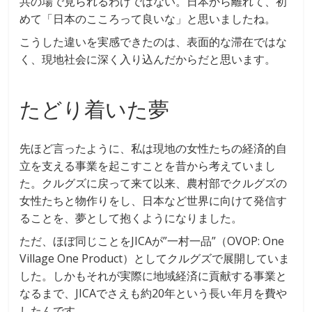
共の場で見られるわけではない。日本から離れて、初
めて「日本のこころって良いな」と思いましたね。
こうした違いを実感できたのは、表面的な滞在ではな
く、現地社会に深く入り込んだからだと思います。
たどり着いた夢
先ほど言ったように、私は現地の女性たちの経済的自
立を支える事業を起こすことを昔から考えていまし
た。クルグズに戻って来て以来、農村部でクルグズの
女性たちと物作りをし、日本など世界に向けて発信す
ることを、夢として抱くようになりました。
ただ、ほぼ同じことをJICAが”一村一品”（OVOP: One
Village One Product）としてクルグズで展開していま
した。しかもそれが実際に地域経済に貢献する事業と
なるまで、JICAでさえも約20年という長い年月を費や
したんです。