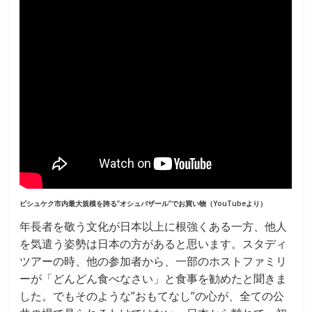
ビシュケク市内最大規模を誇る”オシュバザール”でお買い物（YouTubeより）
年長者を敬う文化が日本以上に根強くある一方、他人
を気遣う姿勢は日本の方があると思います。スタディ
ツアーの時、他の参加者から、一部のホストファミリ
ーが「どんどん食べなさい」と食事を勧めたと聞きま
した。でもそのような”おもてなし”の心が、全ての公