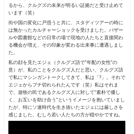
るから、クルグズの未来が明るい証拠だと受け止めて
います（笑）
街や国の変化に戸惑うと共に、スタディツアーの時に
は無かったカルチャーショックを受けました。バザー
ルや図書館などの日常の場で現地の人たちと直接関わ
る機会が増え、その印象が変わる出来事に遭遇しまし
た。
私の顔を見たエジェ（クルグズ語で”年配の女性”の
意）が、私のことをクルグズ人だと思い、クルグズ語
で私にマシンガントークしてきて、私は「?」。それで
エジェからブチ切れられたんです（笑）私はそれま
で、遊牧の民であるクルグズ人に対して”素朴で優し
く、お互いを助け合う”というイメージを抱いていまし
たが、特にソ連時代を生き抜いたエジェには厳しさを
感じました。むしろ若い人たちの方が穏やかですね。