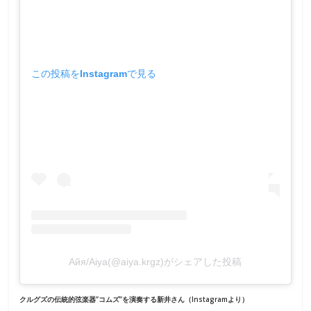
この投稿をInstagramで見る
Айя/Aiya(@aiya.krgz)がシェアした投稿
クルグズの伝統的弦楽器”コムズ”を演奏する新井さん（Instagramより）