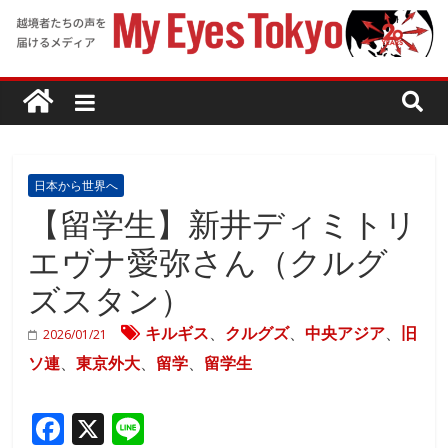
日本から世界へ
【留学生】新井ディミトリ
エヴナ愛弥さん（クルグ
ズスタン）
キルギス
、
クルグズ
、
中央アジア
、
旧
2026/01/21
ソ連
、
東京外大
、
留学
、
留学生
F
X
Li