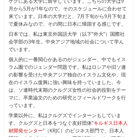
ケクにある大学に留学しています。こちらの大学は9
月から5月が1年なので、そのスケジュールに合わせて
来ています。日本の大学だと、7月下旬から9月下旬ま
で夏休みなので、その間に日本に帰国する感じです。
日本では、私は東京外国語大学（以下”外大”）国際社
会学部の3年生。中央アジア地域の社会について学ん
でいます。
個人的に一番関心があるのがジェンダー、中でもイス
ラム圏でのジェンダー問題です。私はロシアや旧ソ連
の影響を受けた中央アジア独自のイスラム文化や、現
在のイスラム復興に強い興味を持っていました。今
は、ソ連時代末期のクルグズ女性の社会的役割をテー
マに、卒業論文のための研究とフィールドワークを行
っています。
学業以外に、私はクルグズでインターンもしていま
す。クルグズと日本をつなぐ友好団体”
キルギス日本人
材開発センター
”（KRJC）のビジネス部門で、日本人