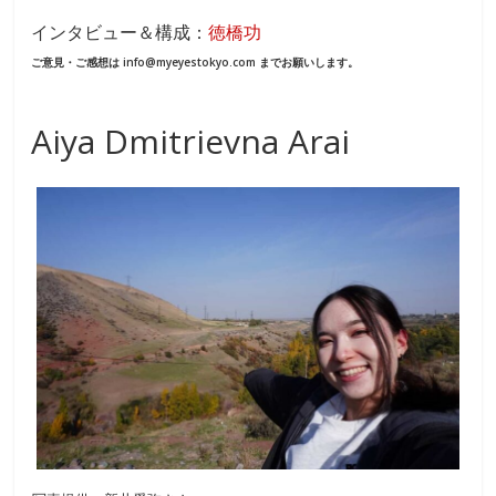
ac
n
インタビュー＆構成：
徳橋功
e
e
ご意見・ご感想は info@myeyestokyo.com までお願いします。
b
o
Aiya Dmitrievna Arai
o
k