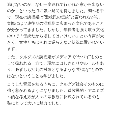
逃げないのか、なぜ一度連れて行かれた家から出ない
のか、といった点に強い疑問を持ちました。調べる中
で、現在の誘拐婚は”遊牧民の伝統”と言われながら、
実際にはソ連後期の混乱期に広まった文化であること
が分かってきました。しかし、年長者を強く敬う文化
の中で「伝統だから壊してはいけない」という声が大
きく、女性たちはそれに逆らえない状況に置かれてい
ます。
また、クルグズの誘拐婚がメディアで”ヤバイ”ものと
して扱われる一方で、現地にはしきたりやルールもあ
り、必ずしも批判の対象となるような”野蛮な”もので
はないということも学びました。
こうした背景を知るうちに、クルグズ社会そのものに
強く惹かれるようになりました。遊牧民的・アニミズ
ム的な考え方が人々の宗教観に反映されているのも、
私にとって大いに魅力でした。