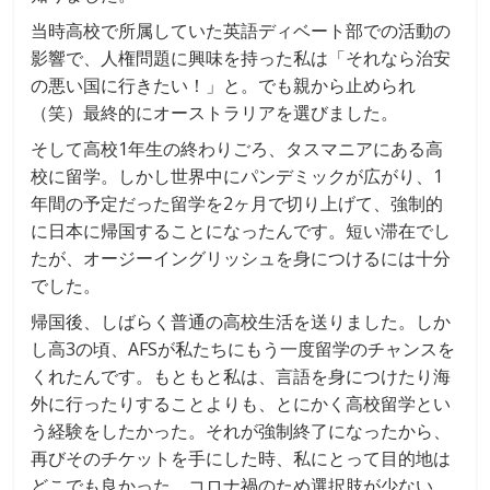
当時高校で所属していた英語ディベート部での活動の
影響で、人権問題に興味を持った私は「それなら治安
の悪い国に行きたい！」と。でも親から止められ
（笑）最終的にオーストラリアを選びました。
そして高校1年生の終わりごろ、タスマニアにある高
校に留学。しかし世界中にパンデミックが広がり、1
年間の予定だった留学を2ヶ月で切り上げて、強制的
に日本に帰国することになったんです。短い滞在でし
たが、オージーイングリッシュを身につけるには十分
でした。
帰国後、しばらく普通の高校生活を送りました。しか
し高3の頃、AFSが私たちにもう一度留学のチャンスを
くれたんです。もともと私は、言語を身につけたり海
外に行ったりすることよりも、とにかく高校留学とい
う経験をしたかった。それが強制終了になったから、
再びそのチケットを手にした時、私にとって目的地は
どこでも良かった。コロナ禍のため選択肢が少ない