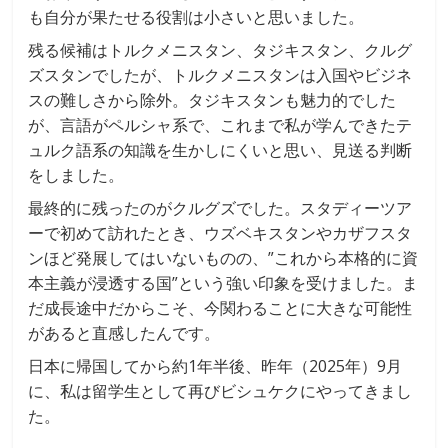
も自分が果たせる役割は小さいと思いました。
残る候補はトルクメニスタン、タジキスタン、クルグ
ズスタンでしたが、トルクメニスタンは入国やビジネ
スの難しさから除外。タジキスタンも魅力的でした
が、言語がペルシャ系で、これまで私が学んできたテ
ュルク語系の知識を生かしにくいと思い、見送る判断
をしました。
最終的に残ったのがクルグズでした。スタディーツア
ーで初めて訪れたとき、ウズベキスタンやカザフスタ
ンほど発展してはいないものの、”これから本格的に資
本主義が浸透する国”という強い印象を受けました。ま
だ成長途中だからこそ、今関わることに大きな可能性
があると直感したんです。
日本に帰国してから約1年半後、昨年（2025年）9月
に、私は留学生として再びビシュケクにやってきまし
た。