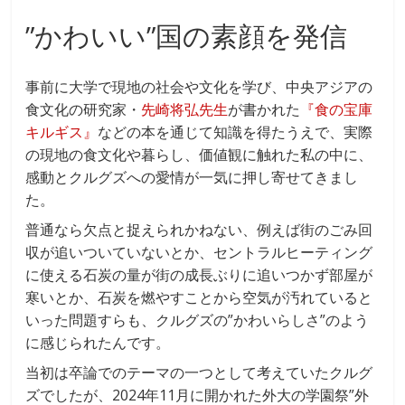
”かわいい”国の素顔を発信
事前に大学で現地の社会や文化を学び、中央アジアの
食文化の研究家・
先崎将弘先生
が書かれた
『食の宝庫
キルギス』
などの本を通じて知識を得たうえで、実際
の現地の食文化や暮らし、価値観に触れた私の中に、
感動とクルグズへの愛情が一気に押し寄せてきまし
た。
普通なら欠点と捉えられかねない、例えば街のごみ回
収が追いついていないとか、セントラルヒーティング
に使える石炭の量が街の成長ぶりに追いつかず部屋が
寒いとか、石炭を燃やすことから空気が汚れていると
いった問題すらも、クルグズの”かわいらしさ”のよう
に感じられたんです。
当初は卒論でのテーマの一つとして考えていたクルグ
ズでしたが、2024年11月に開かれた外大の学園祭”外