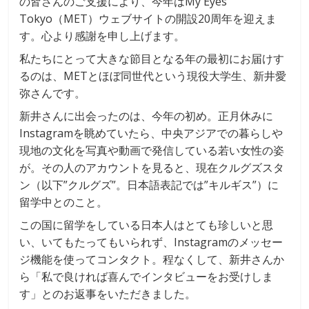
の皆さんのご支援により、今年はMy Eyes
Tokyo（MET）ウェブサイトの開設20周年を迎えま
す。心より感謝を申し上げます。
私たちにとって大きな節目となる年の最初にお届けす
るのは、METとほぼ同世代という現役大学生、新井愛
弥さんです。
新井さんに出会ったのは、今年の初め。正月休みに
Instagramを眺めていたら、中央アジアでの暮らしや
現地の文化を写真や動画で発信している若い女性の姿
が。その人のアカウントを見ると、現在クルグズスタ
ン（以下”クルグズ”。日本語表記では”キルギス”）に
留学中とのこと。
この国に留学をしている日本人はとても珍しいと思
い、いてもたってもいられず、Instagramのメッセー
ジ機能を使ってコンタクト。程なくして、新井さんか
ら「私で良ければ喜んでインタビューをお受けしま
す」とのお返事をいただきました。