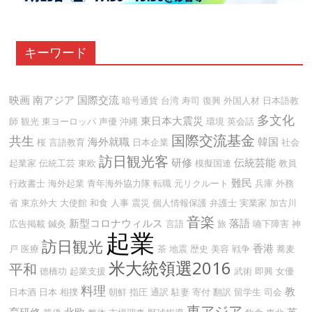
キーワード
映画
南アジア
国際交流
暗号通貨
台湾
寿司
復興
外国人材
日本語教
多文化
東日本大震災
師
観光
東ヨーロッパ
声優
沖縄
環境
英会話
国際交流基金
共生
海外就職
韓国
桜
言語教育
日本企業
社会
訪日観光客
研修
伝統芸能
起業家
伝統工芸
東欧
模擬国連
教員
難民
行政書士
海外起業
青年海外協力隊
転職
元リクルート
兵庫
外務
省
東京外大
大使館
和食
人事
震災
個人情報保護
弁護士
実業家
加古川
音楽
新型コロナウィルス
落語
広告掲載
鍼灸
言語
旅
嚥下障害
神
起業
訪日観光
香港
戸
医療
茶
地震
歴史
美容
戦争
蕎麦
米大統領選2016
平和
徳橋功
起業支援
武術
即興
女優
料理
教
日本酒
日本
相撲
朝鮮
指圧
通訳
駐妻
寄付
翻訳
留学生
司会
東アジア
育研修
北欧
英