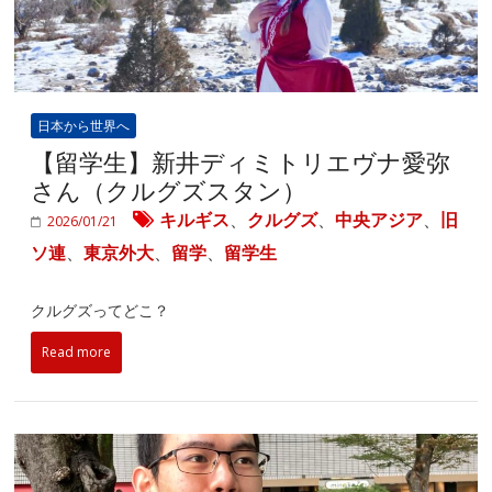
日本から世界へ
【留学生】新井ディミトリエヴナ愛弥
さん（クルグズスタン）
キルギス
、
クルグズ
、
中央アジア
、
旧
2026/01/21
ソ連
、
東京外大
、
留学
、
留学生
クルグズってどこ？
Read more