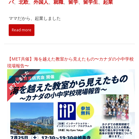
パ
、
北欧
、
外国人
、
就職
、
留学
、
留学生
、
起業
ママだから、起業しました
Read more
【MET共催】海を越えた教室から見えたもの〜カナダの小中学校
現場報告〜