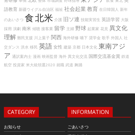
華僑
整体
市場調査
野球指導
飲食
東北
社会起業
教育
語教育
新疆ウイグル自治区
福祉
在日韓国人
新年
食
北米
旧ソ連
英語学習
のあいさつ
介護
技能実習生
大阪
異文化
留学
野球
南米
採用
演劇
傾聴
接客業
主婦
起業家
花見
理解
関西
難民支援
川上葉子
海外研修
嚥下
奨学金
歌手
外国人
社
英語
東南アジ
女性
交ダンス
洪水
移民
建築
京都
日本文化
ア
国際交流基金賞
通訳案内士
漫画
映画監督
海外
異文化交流
鉄道
航空
投資家
米大統領選2020
就職
武道
舞踊
CATEGORY
INFORMATION
お知らせ
ごあいさつ