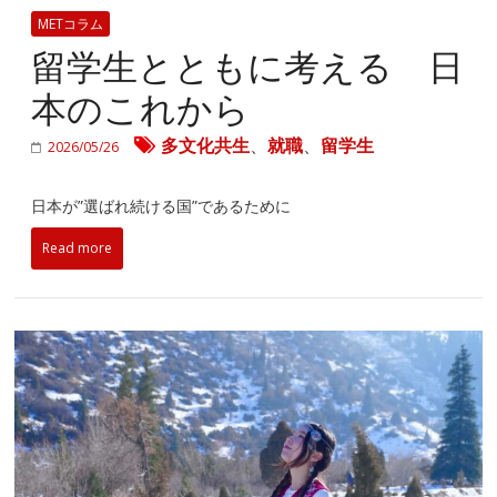
METコラム
留学生とともに考える 日
本のこれから
多文化共生
、
就職
、
留学生
2026/05/26
日本が”選ばれ続ける国”であるために
Read more