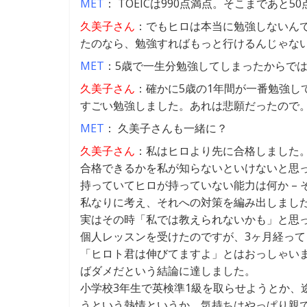
MET
： TOEICは990点満点。そこまであと5
久美子さん
：でもヒロは本当に勉強しないんで
たのなら、勉強すればもっと行けるんじゃな
MET
：5歳で一生分勉強してしまったからで
久美子さん
：確かに5歳の1年間が一番勉強し
すごい勉強しました。あれは悲願だったので
MET
： 久美子さんも一緒に？
久美子さん
：私はヒロより先に合格しました
合格できるかを私が知らないといけないと思
持っていてヒロが持っていない能力は何か –
私なりに考え、それへの対策を編み出しまし
実はその時「私では教えられないかも」と思
個人レッスンを受けたのですが、3ヶ月経っ
「ヒロト君は伸びてますよ」とはおっしゃい
ばダメだという結論に達しました。
小学校3年生で英検準1級を取らせようとか、
うという熱情というか、気持ちはやっぱり親