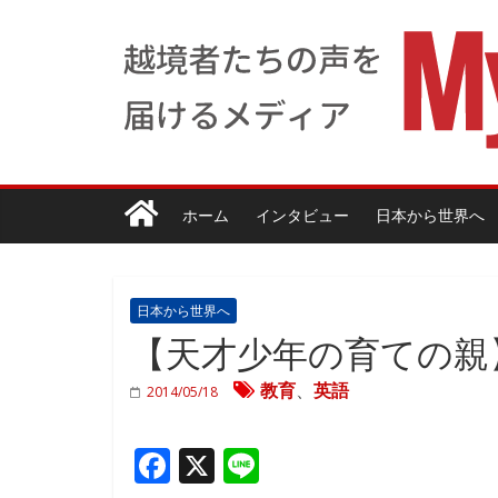
ホーム
インタビュー
日本から世界へ
日本から世界へ
【天才少年の育ての親】
教育
、
英語
2014/05/18
F
X
Li