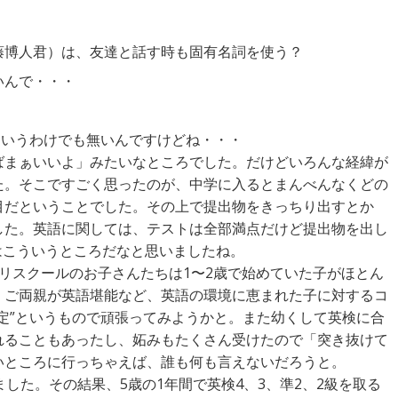
藤博人君）は、友達と話す時も固有名詞を使う？
いんで・・・
というわけでも無いんですけどね・・・
ばまぁいいよ」みたいなところでした。だけどいろんな経緯が
た。そこですごく思ったのが、中学に入るとまんべんなくどの
目だということでした。その上で提出物をきっちり出すとか
した。英語に関しては、テストは全部満点だけど提出物を出し
とはこういうところだなと思いましたね。
リスクールのお子さんたちは1〜2歳で始めていた子がほとん
、ご両親が英語堪能など、英語の環境に恵まれた子に対するコ
定”というもので頑張ってみようかと。また幼くして英検に合
れることもあったし、妬みもたくさん受けたので「突き抜けて
いところに行っちゃえば、誰も何も言えないだろうと。
した。その結果、5歳の1年間で英検4、3、準2、2級を取る