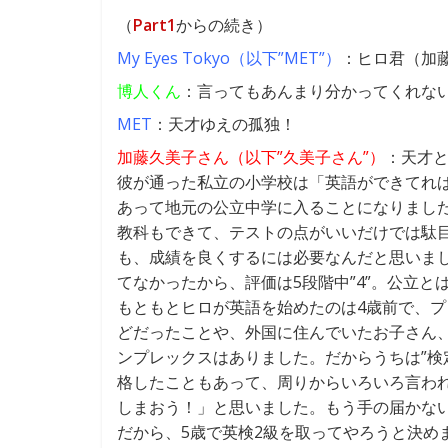
（
Part1
からの続き）
My Eyes Tokyo（以下”MET”）
：ヒロ君（加
博人くん
：言ってもあんまり分かってくれな
MET
：天才ゆえの孤独！
加藤久美子さん（以下”久美子さん”）
：天才
彼が通った私立の小学校は「英語ができてれ
あって地元の公立中学に入ることになりまし
教科もできて、テストの点がいいだけでは駄
も、成績を良くするには必要なんだと思いま
てなかったから、評価は5段階中”4”。公立
もともとヒロが英語を始めたのは4歳前で、プ
どだったことや、外国に住んでいたお子さん
ンプレックスはありました。だからうちは”検
格したこともあって、周りからいろいろ言わ
しまおう！」と思いました。もう手の届かな
だから、5歳で英検2級を取ってやろうと決めま