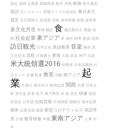
映画
福祉
漫画
起業家
模擬国連
航空
沖縄
暗号通貨
落語
東日本大
元リクルート
新疆ウイグル自治区
震災
在日韓国人
投資家
武術
海外研修
就職
接客業
食
多文化共生
華僑
翻訳
通訳案内士
蕎麦
傾
東アジア
社会起業
聴
茶
海外
戦争
教員
採用
訪日観光
音楽
英語教育
日本文化
整体
異
北欧
香港
文化交流
行政書士
大阪
鉄道
神戸
武道
米大統領選2016
外務省
日本語教師
社
起
教育
南アジア
交ダンス
女優
駐妻
演劇
業
関西
弁護士
東京外大
映画監督
兵庫
日本企
研修
業
奨学金
飲食
歌手
嚥下障害
桜
旅
歴史
技能
伝統芸能
実習生
日本酒
市場調査
徳橋功
海外起業
南米
新型コロナウィルス
英語学
起業支援
建築
東南アジア
習
教育研修
京都
声優
人事
司
会