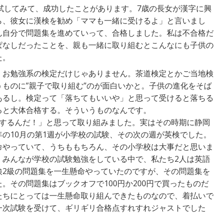
試してみて、成功したことがあります。7歳の長女が漢字に興
ら、彼女に漢検を勧め「ママも一緒に受けるよ」と言いまし
ん自分で問題集を進めていって、合格しました。私は不合格だ
ぱなしだったことを、親も一緒に取り組むとこんなにも子供の
た。
、お勉強系の検定だけじゃありません。茶道検定とかご当地検
ものに”親子で取り組む”のが面白いかと。子供の進化をそば
あるし。検定って「落ちてもいいや」と思って受けると落ちる
ると大体合格する。そういうものなんです。
格するんだ！」と思って取り組みました。実はその時期に静岡
の10月の第1週が小学校の試験、その次の週が英検でした。
命やっていて、うちももちろん、その小学校は大事だと思いま
、みんなが学校の試験勉強をしている中で、私たち2人は英語
検2級の問題集を一生懸命やっていたのですが、その問題集を
。その問題集はブックオフで100円か200円で買ったものだ
たちにとっては一生懸命取り組んできたものなので、着払いで
一次試験を受けて、ギリギリ合格点すれすれジャストでした