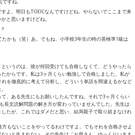
0点ですね。
すよ。明日もTOEICなんですけどね。やらないでここまで来
いかと思いますけどね。
は？
てたかも（笑）あ、でもね、小学校3年生の時の英検準1級は
。
。というのは、彼が何回受けても合格しなくて、どうやったら
ったからです。私は3ヶ月くらい勉強して合格しました。私が
 それを徹底的に考えて分析し、どういう単語を間違えるかなど
た。
って、ある先生にもお願いしたんですね。それで3ヶ月くらい
ても長文読解問題の解き方が変わっていませんでした。先生は
ましたが、これではダメだと思い、結局親子で取り組まなけれ
途方もないことをやってるわけですよ。でもそれを合格させよ
でないと生まれない。その先生は「お母さん、ゆっくりいきま