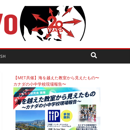
ISH
【MET共催】海を越えた教室から見えたもの〜
カナダの小中学校現場報告〜