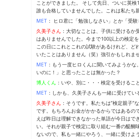
ことができました。 そして先日、ついに英検
誰も合格していませんでした。これは私たち
MET
： ヒロ君に「勉強しなさい」とか「受
久美子さん
：大切なことは、子供に受けるか
はありませんでした。今まで100以上の検定
この日にこれとこれの試験があるけれど、ど
いたことはありません（笑）強引かもしれま
MET
：もう一度ヒロくんに聞いてみようかな
いのに！」と思ったことは無かった？
博人くん
：いや、別に・・・検定を受けるこ
MET
：しかも、久美子さんも一緒に受けてい
久美子さん
：そうです。私たちは”検定親子”
です。もちろんお金がかかるからではあるの
えば昨日は理解できなかった単語が今日はで
い。それが親子で検定に取り組む一番の醍醐
ないので、私も一緒にやろう、一緒に受けよ