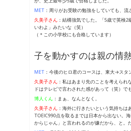
が、史上最年少5歳で合格しました。
MET
：周りがお受験の勉強をしていても、流
久美子さん
：結構強気でした。「5歳で英検2
いわよ」みたいな（笑）
（＊この小学校にも合格しています）
子を動かすのは親の情
MET
：今後のヒロ君のコースは、東大→スタ
久美子さん
：私はあまり先のことを考えられ
ドはテレビで言わされた感があって（笑）で
博人くん
：まぁ、なんとなく。
久美子さん
：海外に行きたいという気持ちは
TOEIC990点を取るまでは日本から出ない
からじゃん」と言われるのが嫌だから、と。