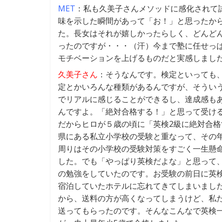
MET
：私も久美子さんメソッドに感化されて
味を示した瞬間があって「お！」と思ったか
た。長女はそれが嬉しかったらしく、どんど
ったのですが・・・（汗）今まで塾に任せっ
モチベーションを上げるものだと実感しまし
久美子さん
：そうなんです。検定といっても
定とかいろんな種類があるんですが、そういう
でリアルに感じることができるし、達成感も
んですよ。「絶対合格する！」と思って受け
だからヒロが５歳の頃に「英検2級に絶対合
県にある私立小学校の受験と重なって、その年
周りはその小学校の受験対策をすごく一生懸
した。でも「やっぱり英検だよな」と思って
の勉強をしていたのです。お受験の前日に英
宿泊していたホテルに忘れてきてしまいました
から、送料の方が高くなってしまうけど、私
送ってもらったのです。そんなこんなで英検