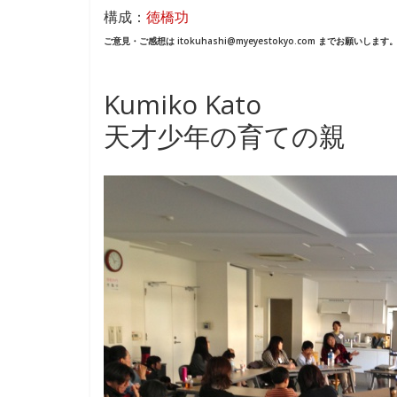
ac
n
構成：
徳橋功
e
e
ご意見・ご感想は itokuhashi@myeyestokyo.com までお願いします
b
o
Kumiko Kato
o
天才少年の育ての親
k