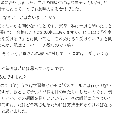
1級に合格しました。当時の同級生には帰国子女もいたけど、
親子にとって、とても意味のある合格でした。
験しなさい」とは言いましたか？
受けないかを聞かないことです。実際、私は一度も聞いたこと
を受けて、合格したものは80以上ありますが、ヒロには「今度
れを受ける？」とは聞いても「これ受ける？受けない？」と聞
せんが、私はヒロのコーチ役なので（笑）
。そういうお母さんの思いに対して、ヒロ君は「受けたくな
とや勉強は苦には思っていないです。
るんですよね？
なので（笑）うちは学習塾とか英会話スクールには行かせない
ですが、親として子供の成長を目の当たりにしたいのです。例
きたとか、その瞬間を見たいというか、その瞬間に立ち会いた
味ですね。だけど合格させるためには方法を知らなければなら
うと思いました。