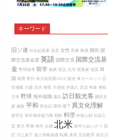
キーワード
旧ソ連
女性
難民
国
社会起業家
花見
医療
舞踊
英語
国際交流基
際交流基金賞
国際交流
金
留学
韓
野球指導
復興
震災
台湾
実業家
地震
国
相撲
寄付
米大統領選2020
観光
東ヨーロッパ
広
告掲載
介護
洪水
移民
大使館
外国人
言語
和食
東欧
訪日観光客
野球
海外就職
日本
通訳
難民支
平和
異文化理解
援
鍼灸
英会話
環境
嚥下
料理
留学生
青年海外協力隊
朝鮮
外国人材
伝統工
北米
芸
東北
即興
寿司
主婦
新年のあいさつ
指
圧
川上葉子
個人情報保護
転職
美容
言語教育
加古川