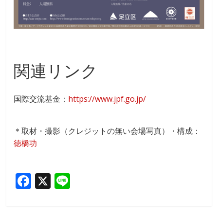
関連リンク
国際交流基金：
https://www.jpf.go.jp/
＊取材・撮影（クレジットの無い会場写真）・構成：
徳橋功
F
X
Li
ac
n
e
e