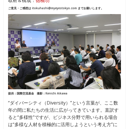
取材＆構成：
徳橋功
e
e
ご意見・ご感想は itokuhashi@myeyestokyo.com までお願いします。
b
o
o
k
提供：国際交流基金 撮影：Kenichi Aikawa
“ダイバーシティ（Diversity）”という言葉が、ここ数
年の間に私たちの生活に広がってきています。直訳す
ると“多様性”ですが、ビジネス分野で用いられる場合
は“多様な人材を積極的に活用しようという考え方”に