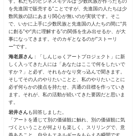
す。私たちのビジネスモデルは”少数民族が作ったもの
を先進国で販売する”ことですが、先進国の人たちは少
数民族の話にあまり関心が無いのが実状です。そこ
で、いかに上手に少数民族と先進国の人たちの間に“共
に創る”や“共に理解する”の関係を生み出せるか、が大
事になってきます。そのカギとなるのが”ストーリ
ー”です。
海老原さん
：「しんじゅくアートプロジェクト」に新
しく入ってきた人には「あなたはここで何をしたいで
すか？」と必ず、それもかなり突っ込んで聞きます。
そしてその人のやりたいことと、私のやりたいことに
必ず何らかの接点を持たせ、共通の目標を作っていき
ます。それが、私の活動が続いてきた要因だと思いま
す。
岩井さん
も回答しました。
「アートを通じて別の価値観に触れ、別の価値観に気
づくということが何よりも楽しく、スリリングで、意
義あること。自分もエネルギーをもらえる瞬間です。