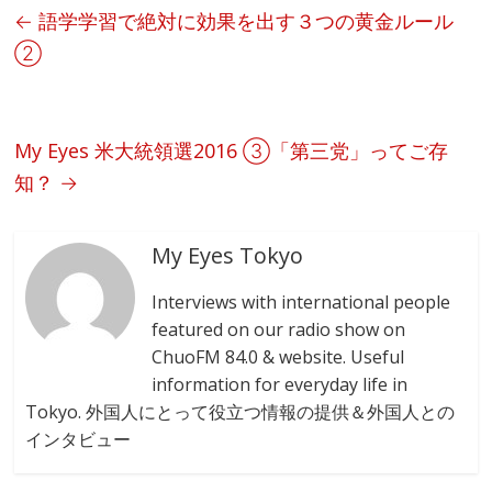
b
←
語学学習で絶対に効果を出す３つの黄金ルール
o
②
o
k
My Eyes 米大統領選2016 ③「第三党」ってご存
知？
→
My Eyes Tokyo
Interviews with international people
featured on our radio show on
ChuoFM 84.0 & website. Useful
information for everyday life in
Tokyo. 外国人にとって役立つ情報の提供＆外国人との
インタビュー