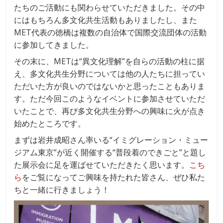
たちのご活動にも関わらせていただきました。その中
にはもちろん多文化共生活動もありましたし、また
MET代表の徳橋は複数の自治体で国際交流団体の活動
に参加してきました。
その末に、METは“異文化理解”を自らの活動の柱に据
え、多文化共生分野については他の人たちに担ってい
ただいた方が良いのではないかと思ったこともありま
す。ただ今回このようなイベントに参加させていただ
いたことで、再び多文化共生分野への興味に火が点き
始めたところです。
まずは岩井成昭さん率いる“イミグレーション・ミュー
ジアム東京”が近く開催する“普段着のできごと”と題し
た展示会に足を運ばせていただきたく思います。
こち
ら
をご覧になってご興味を持たれた皆さん、ぜひ私た
ちと一緒に行きましょう！