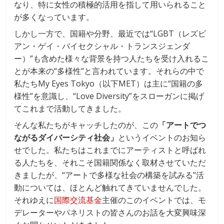
なり、特に女性の積極的活用を指して用いられること
が多くなっています。
しかし一方で、国籍や分野、最近では“LGBT（レズビ
アン・ゲイ・バイセクシャル・トランスジェンダ
ー）”も含めた様々な背景を持つ人たちを受け入れるこ
とが本来の“多様性”と言われています。それらの中で
私たちMy Eyes Tokyo（以下MET）は主に“国籍の多
様性”を意識し、“Love Diversity”をスローガンに掲げ
てこれまで活動してきました。
そんな私たちがキャッチしたのが、この
「アートでつ
ながるダイバーシティ社会」
というイベントのお知ら
せでした。私たちはこれまでにアーティストと呼ばれ
る人たちを、それこそ国籍関係なく取材させていただ
きましたが、“アートで多様な社会の構築を試みる”活
動については、ほとんど触れてきていませんでした。
それゆえに
国際交流基金
主催のこのイベントでは、モ
デレーターやパネリストの皆さんのお話を大変興味深