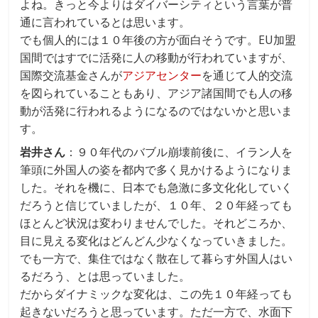
よね。きっと今よりはダイバーシティという言葉が普
通に言われているとは思います。
でも個人的には１０年後の方が面白そうです。EU加盟
国間ではすでに活発に人の移動が行われていますが、
国際交流基金さんが
アジアセンター
を通じて人的交流
を図られていることもあり、アジア諸国間でも人の移
動が活発に行われるようになるのではないかと思いま
す。
岩井さん
：９０年代のバブル崩壊前後に、イラン人を
筆頭に外国人の姿を都内で多く見かけるようになりま
した。それを機に、日本でも急激に多文化化していく
だろうと信じていましたが、１０年、２０年経っても
ほとんど状況は変わりませんでした。それどころか、
目に見える変化はどんどん少なくなっていきました。
でも一方で、集住ではなく散在して暮らす外国人はい
るだろう、とは思っていました。
だからダイナミックな変化は、この先１０年経っても
起きないだろうと思っています。ただ一方で、水面下