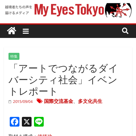
特集
「アートでつながるダイ
バーシティ社会」イベン
トレポート
国際交流基金
、
多文化共生
2015/09/04
F
X
Li
ac
n