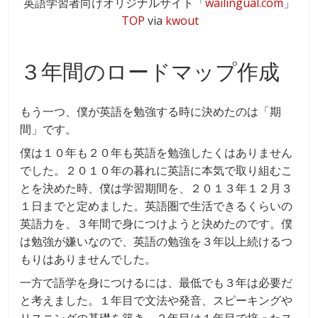
英語学習者向けオリジナルサイト「
wailingual.com
」
TOP
via
kwout
３年間のロードマップ作成
もう一つ、僕が英語を勉強する時に決めたのは「期
間」です。
僕は１０年も２０年も英語を勉強したくはありません
でした。２０１０年の暮れに英語に本気で取り組むこ
とを決めた時、僕は学習期間を、２０１３年１２月３
１日までと定めました。英語圏で生活できるくらいの
英語力を、３年間で身につけようと決めたのです。僕
は勉強が嫌いなので、英語の勉強を３年以上続けるつ
もりはありませんでした。
一方で語学を身につけるには、最低でも３年は必要だ
と考えました。１年目で文法や発音、スピーキングや
リスニングの基礎を築き、２年目は１年目で培ったス