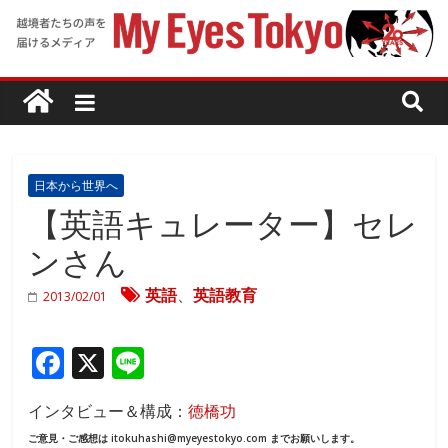
日本から世界へ
【英語キュレーター】セレ
ンさん
英語
、
英語教育
2013/02/01
F
X
Li
ac
n
インタビュー＆構成：
徳橋功
e
e
ご意見・ご感想は itokuhashi@myeyestokyo.com までお願いします。