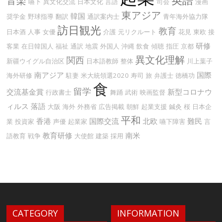
音楽
嚥下
異文化交流
日本文化
言語
司会
漫画
東アジア
韓国
奨学金
野球指導
翻訳
通訳案内士
青年海外協力隊
訪日観光
教育
日本酒
人事
女優
介護
元リクルート
花見
東欧
接
研修
客業
在日韓国人
福祉
通訳
地震
外国人
沖縄
飲食
傾聴
指圧
京都
異文化理解
関西
新疆ウイグル自治区
日本語教師
整体
川上葉子
南アジア
国際
海外研修
駐妻
米大統領選2020
寿司
旅
弁護士
徳橋功
食
留学
交流基金賞
新型コロナウ
行政書士
舞踊
武術
映画監督
ィルス
落語
大阪
海外
外務省
広告掲載
朝鮮
起業支援
鍼灸
桜
日本企
平和
香港
国際交流
北欧
難民
業
投資家
声優
起業家
嚥下障害
言
教育研修
南米
語教育
戦争
大使館
建築
採用
CATEGORY
INFORMATION