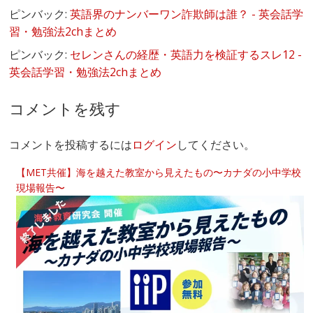
ピンバック:
英語界のナンバーワン詐欺師は誰？ - 英会話学
習・勉強法2chまとめ
ピンバック:
セレンさんの経歴・英語力を検証するスレ12 -
英会話学習・勉強法2chまとめ
コメントを残す
コメントを投稿するには
ログイン
してください。
【MET共催】海を越えた教室から見えたもの〜カナダの小中学校
現場報告〜