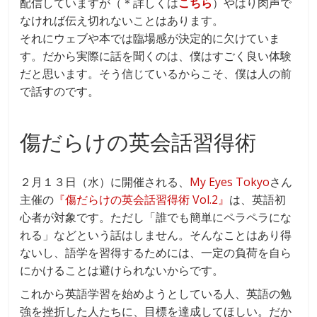
配信していますが（＊詳しくは
こちら
）やはり肉声で
なければ伝え切れないことはあります。
それにウェブや本では臨場感が決定的に欠けていま
す。だから実際に話を聞くのは、僕はすごく良い体験
だと思います。そう信じているからこそ、僕は人の前
で話すのです。
傷だらけの英会話習得術
２月１３日（水）に開催される、
My Eyes Tokyo
さん
主催の
『傷だらけの英会話習得術 Vol.2』
は、英語初
心者が対象です。ただし「誰でも簡単にペラペラにな
れる」などという話はしません。そんなことはあり得
ないし、語学を習得するためには、一定の負荷を自ら
にかけることは避けられないからです。
これから英語学習を始めようとしている人、英語の勉
強を挫折した人たちに、目標を達成してほしい。だか