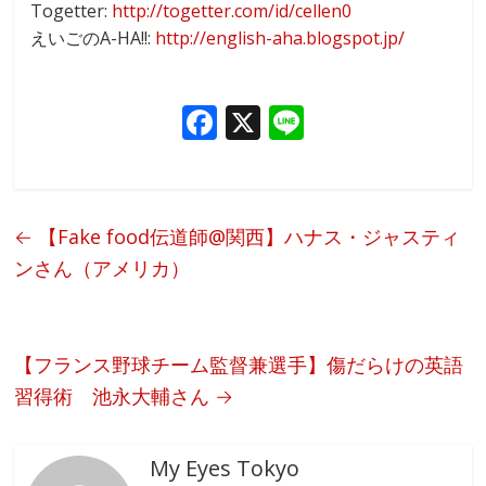
Togetter:
http://togetter.com/id/cellen0
えいごのA-HA!!:
http://english-aha.blogspot.jp/
F
X
Li
ac
n
e
e
b
←
【Fake food伝道師@関西】ハナス・ジャスティ
o
ンさん（アメリカ）
o
k
【フランス野球チーム監督兼選手】傷だらけの英語
習得術 池永大輔さん
→
My Eyes Tokyo