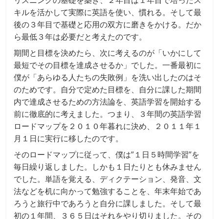
キルを活かして実際に英語を使い、慣れる。そして最
後の３年目で基礎と応用の双方に磨きをかける。だか
ら最低３年は必要だと考えたのです。
期間と目標を決めたら、次に考えるのが「いかにして
最短でその目標を達成させるか」でした。一番最初に
僕が「あらゆる人たちの失敗例」を洗い出したのはそ
のためです。自分で定めた目標を、自分に課した期間
内で達成させるための方法論を、英語学習を開始する
前に徹底的に考えました。つまり、３年間の英語学習
ロードマップを２０１０年暮れに決め、２０１１年１
月１日に実行に移したのです。
そのロードマップに従って、僕は”１日５時間学習”を
毎日繰り返しました。しかも１日たりとも休みません
でした。単語を覚える、ディクテーション、発音、文
法などを机に向かって勉強することを、年末年始であ
ろうと旅行中であろうと自分に課しました。そして最
初の１年間、３６５日はそれをやり切りました。その