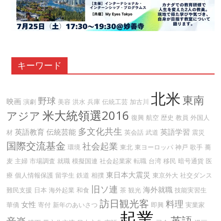
キーワード
北米
東南
野球
映画
演劇
美容
洪水
兵庫
伝統工芸
加古川
米大統領選2016
アジア
復興
航空
歴史
教員
外国人
多文化共生
英語教育
伝統芸能
英語学習
材
英会話
武道
震災
国際交流基金
社会起業
環境
東北
東ヨーロッパ
神戸
歌手
蕎
麦
主婦
市場調査
就職
模擬国連
社会起業家
転職
台湾
移民
暗号通貨
医
東日本大震災
療
個人情報保護
留学生
鉄道
相撲
東京外大
社交ダンス
旧ソ連
海外就職
難民支援
日本
海外起業
和食
茶
観光
技能実習生
訪日観光客
料理
女性
華僑
寄付
新年のあいさつ
即興
実業家
起業
英語