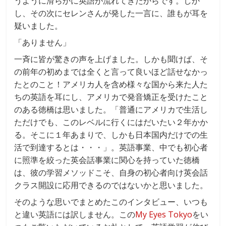
うように滑らかに英語が流れてきたからです。しか
し、その次にセレンさんが発した一言に、誰もが耳を
疑いました。
「ありません」
一斉に皆が驚きの声を上げました。しかも聞けば、そ
の前年の初めまでは全くと言って良いほど話せなかっ
たとのこと！アメリカ人を含め様々な国から来た人た
ちの英語を耳にし、アメリカで発音矯正を受けたこと
のある徳橋は思いました。「普通にアメリカで生活し
ただけでも、このレベルに行くにはだいたい２年かか
る。そこに１年あまりで、しかも日本国内だけでの生
活で到達するとは・・・」。英語事業、中でも初心者
に照準を絞った英会話事業に関心を持っていた徳橋
は、彼の学習メソッドこそ、自身の初心者向け英会話
クラス開設に応用できるのではないかと思いました。
そのような思いでまとめたこのインタビュー、いつも
と違い英語には訳しません。この
My Eyes Tokyo
をい