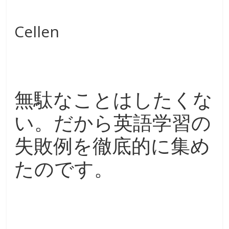
b
o
Cellen
o
k
無駄なことはしたくな
い。だから英語学習の
失敗例を徹底的に集め
たのです。