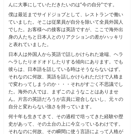
んに大事にしていただきたいのは”今の自分”です。
僕は最近までサイドジョブとして、レストランで働い
ていました。そこは従業員が自分を除いて全員外国人
でした。お客様への接客は英語ですが、ここで海外出
身の人たちと日本人とのリアクションの差がハッキリ
と表れていました。
日本人は外国人から英語で話しかけられた途端、ヘラ
ヘラしたりオドオドしたりする傾向にあります。でも
彼らは、日本語を話している時はそうならないはず。
それなのに何故、英語を話しかけられただけで人格ま
で変わってしまうのか・・・それがすごく不思議でし
た。海外の人では、まずこのようなことはありませ
ん。片言の英語だろうが店員に迎合しないし、元々の
自分と変わらない強さを持っています。
何十年も生きてきて、その過程で培ってきた経験や歴
史があって、その土台の上に今立っているわけです。
それなのに何故、その瞬間に使う言語によって人格が