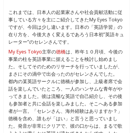
これまでは、日本人の起業家さんや社会貢献活動に従
事している方々を主にご紹介してきたMy Eyes Tokyo
ですが、今回は少し違います。日本の「英語学習」の
在り方を、今後大きく変えるであろう日本初”英語キュ
レーター”のセレンさんです。
My Eyes Tokyo
主宰の
徳橋
は、昨年１０月頃、今後の
事業の柱を英語事業に据えることを検討し始めまし
た。そしてそのためのリサーチを行っていましたが、
まさにその渦中で出会ったのがセレンさんでした。
都内の某英語サークルに徳橋が参加し、上級者席で会
話を楽しんでいたところ、一人のハンサムな青年がや
ってきました。彼は流暢な英語で自己紹介し、その後
も参加者と共に会話を楽しみました。そこへある参加
者が一言。「セレンさん、海外経験はありますか？」
徳橋を含め、誰もが「はい」と言うと思っていまし
た。発音が非常にクリアで、彼の口からは、まるで歌