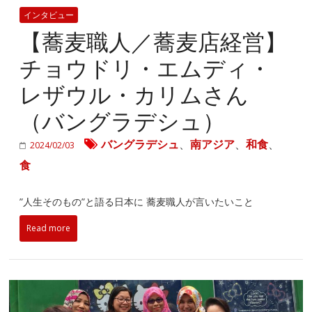
インタビュー
【蕎麦職人／蕎麦店経営】
チョウドリ・エムディ・
レザウル・カリムさん
（バングラデシュ）
バングラデシュ
、
南アジア
、
和食
、
2024/02/03
食
”人生そのもの”と語る日本に 蕎麦職人が言いたいこと
Read more