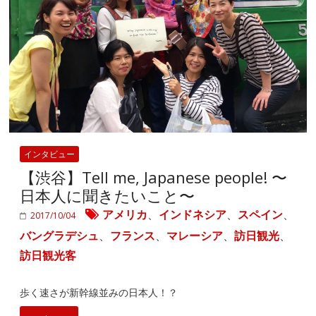
インタビュー
【渋谷】Tell me, Japanese people! 〜
日本人に聞きたいこと〜
アメリカ
、
インドネシア
、
スペイン
、
2017/10/04
バングラデシュ
、
フランス
、
マレーシア
、
訪日観光
、
訪日観光客
歩く速さが新幹線並みの日本人！？