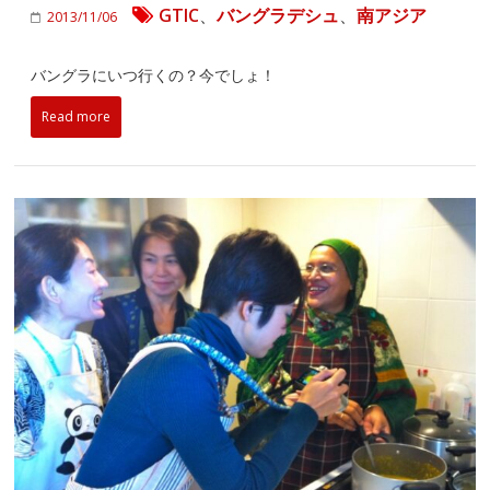
GTIC
、
バングラデシュ
、
南アジア
2013/11/06
バングラにいつ行くの？今でしょ！
Read more