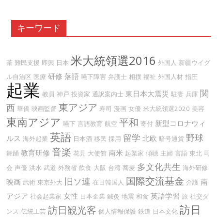
キーワード
米大統領選2016
茶
難民支援
即興
日本
外国人
新疆ウイグ
研修
落語
ル自治区
医療
嚥下障害
弁護士
相撲
福祉
外国人材
指圧
起業
関
東日本大震災
教員
神戸
投資家
通訳案内士
駐妻
兵庫
東アジア
西
華僑
映画監督
寿司
漫画
女優
米大統領選2020
美容
東南アジア
平和
新型コロナウィ
嚥下
言語教育
航空
寄付
英語
留学
野球
ルス
北欧
海外起業
日本酒
移民
採用
暗号通貨
音楽
教育研修
南米
舞踊
花見
大使館
起業家
傾聴
主婦
言語
東北
司
多文化共生
会
声優
洪水
武道
外務省
飲食
大阪
台湾
蕎麦
海外研修
国際交流基金
旧ソ連
映画
南
武術
東京外大
在日韓国人
介護
アジア
女性
英語学習
社会起業家
日本企業
鍼灸
地震
和食
旅
社交ダ
訪日
訪日観光客
ンス
伝統工芸
個人情報保護
鉄道
日本文化