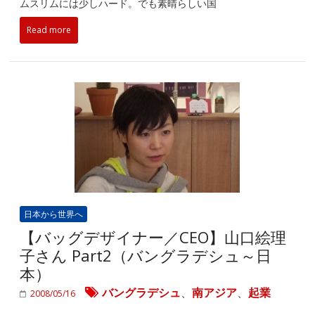
ムスリムには少しハード。でも素晴らしい国
Read more
日本から世界へ
【バッグデザイナー／CEO】山口絵理
子さん Part2（バングラデシュ～日
本）
バングラデシュ
、
南アジア
、
起業
2008/05/16