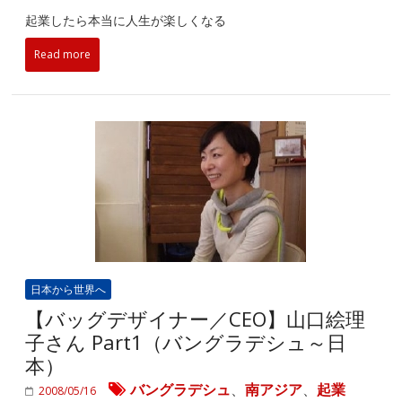
起業したら本当に人生が楽しくなる
Read more
日本から世界へ
【バッグデザイナー／CEO】山口絵理
子さん Part1（バングラデシュ～日
本）
バングラデシュ
、
南アジア
、
起業
2008/05/16