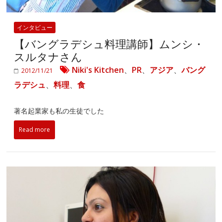
インタビュー
【バングラデシュ料理講師】ムンシ・
スルタナさん
Niki's Kitchen
、
PR
、
アジア
、
バング
2012/11/21
ラデシュ
、
料理
、
食
著名起業家も私の生徒でした
Read more