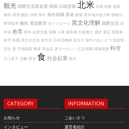
北米
観光
国際交流基金賞
韓国
伝統芸能
京都
朝鮮
復興
海外就職
香港
東欧
環境
翻訳
沖縄
海外
建築
青年海外協力隊
徳橋功
異文化理解
難民
英語教育
国際交流
野球指導
元リクルート
奨
教育
学金
戦争
起業支援
就職
人事
接客業
行政書士
通訳
震災
実業家
歌手
転職
異文化交流
留学生
日本語教師
加古川
新年のあいさつ
技能実
料理
習生
桜
市場調査
整体
英会話
東ヨーロッパ
広告掲載
模擬国連
食
社会起業
川上葉子
演劇
歴史
観光
CATEGORY
INFORMATION
お知らせ
ごあいさつ
インタビュー
運営者紹介