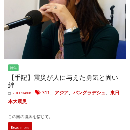
特集
【手記】震災が人に与えた勇気と固い
絆
311
、
アジア
、
バングラデシュ
、
東日
2011/04/08
本大震災
この国の復興を信じて。
Read more