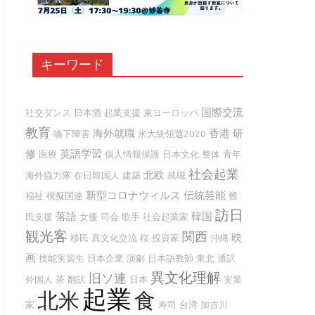
キーワード
国際交流
社交ダンス
日本酒
起業支援
東ヨーロッパ
教育
海外就職
香港
研
嚥下障害
米大統領選2020
修
英語学習
医療
個人情報保護
日本文化
整体
青年
社会起業
北欧
海外協力隊
在日韓国人
建築
就職
新型コロナウィルス
伝統芸能
福祉
模擬国連
難
訪日
落語
韓国
民支援
女優
司会
歌手
社会起業家
観光客
関西
映
移民
異文化交流
桜
投資家
沖縄
画
技能実習生
日本企業
演劇
日本語教師
東北
通訳
異文化理解
旧ソ連
外国人
茶
翻訳
日本
実業
起業
北米
食
家
寿司
台湾
加古川