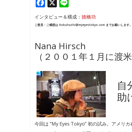
F
X
Li
ac
n
インタビュー＆構成：
徳橋功
e
e
ご意見・ご感想は itokuhashi@myeyestokyo.com までお願いします
b
o
Nana Hirsch
o
（２００１年１月に渡米
k
自
助
今回は ”My Eyes Tokyo” 初の試み。