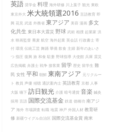
英語
料理
奨学金
海外研修
川上葉子
観光
東欧
米大統領選2016
東京外大
言語教育
即
東アジア
多文
興
花見
武道
外務省
美容
漫画
化共生
野球
東日本大震災
武術
相撲
起業家
洪
水
映画監督
蕎麦
航空
海外起業
英会話
行政書士
寄
付
環境
伝統工芸
舞踊
華僑
飲食
主婦
新年のあいさ
つ
指圧
復興
旅
和食
駐妻
野球指導
大使館
兵庫
震災
留学
難
広告掲載
弁護士
戦争
接客業
歴史
留学生
東南アジア
平和
民
女性
朝鮮
元リクルー
英語教育
ト
教員
声優
傾聴
通訳案内士
京都
人事
訪日観光
音楽
大阪
嚥下
介護
暗号通貨
鍼灸
国際交流基金
南アジ
採用
言語
鉄道
徳橋功
ア
教育研
海外
市場調査
転職
地震
神戸
外国人材
修
国際交流基金賞
南米
新疆ウイグル自治区