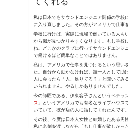
てくれる
私は日本でもサウンドエンジニア関係の学校
に入り直しました。その方がアメリカで仕事
学校に行けば、実際に現場で働いている人も
から職が見つかりやすくなります。もし学校
ね。どこかのクラブに行ってサウンドエンジ
で働けるほど簡単なことではありません。
私は、アメリカで仕事を見つけるという思い
た。自分から動かなければ、誰一人として助
人に会ったら「人、足りてる？」と聞いてみ
いられません。やるしかありませんでした。
今の師匠である、伊東容子さんというベテラ
ス
」というアメリカでも有名なライブハウス
いていて、彼が店の人に話してくれたんです
その後、今度は日本人女性と結婚したある男
私に名刺を渡しながら「もし仕事が欲しかっ