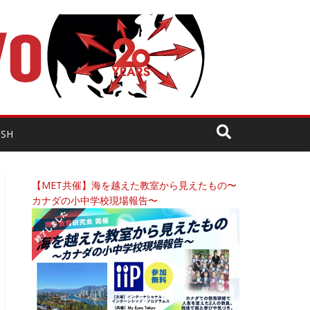
ISH
【MET共催】海を越えた教室から見えたもの〜
カナダの小中学校現場報告〜