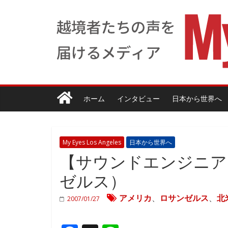
ホーム
インタビュー
日本から世界へ
My Eyes Los Angeles
日本から世界へ
【サウンドエンジニア
ゼルス）
アメリカ
、
ロサンゼルス
、
北
2007/01/27