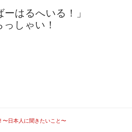
ばーはるへいる！」
らっしゃい！
ople! 〜日本人に聞きたいこと〜