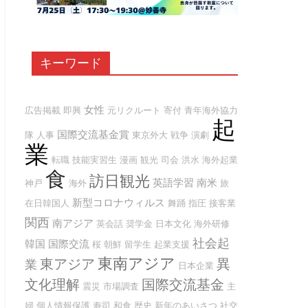
キーワード
女性
広告掲載
即興
元リクルート
寄付
青年海外協力
起
国際交流基金賞
隊
人事
東京外大
戦争
演劇
業
転職
技能実習生
漫画
観光
司会
洪水
海外起業
食
訪日観光
英語学習
南米
神戸
海外
旅
新型コロナウィルス
在日韓国人
舞踊
指圧
接客業
関西
南アジア
英会話
奨学金
日本文化
海外研修
社会起
韓国
国際交流
桜
朝鮮
留学生
起業支援
東南アジア
東アジア
異
業
日本企業
文化理解
国際交流基金
震災
市場調査
主
婦
個人情報保護
寿司
和食
歴史
新年のあいさつ
社交