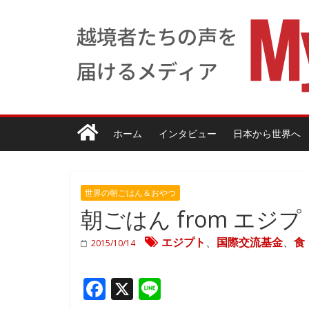
ホーム
インタビュー
日本から世界へ
世界の朝ごはん＆おやつ
朝ごはん from エジ
エジプト
、
国際交流基金
、
食
2015/10/14
F
X
Li