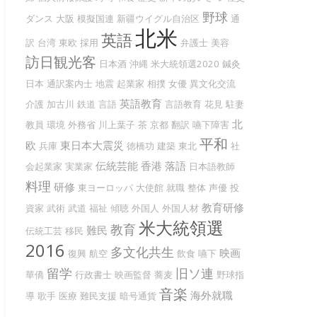
野球
ダンス
大阪
模擬国連
新疆ウイグル自治区
通
北米
英語
訳
台湾
東欧
採用
弁護士
美容
訪日観光客
日本酒
沖縄
米大統領選2020
鍼灸
日本
通訳案内士
地震
起業家
相撲
女優
異文化交流
英語教育
介護
加古川
鉄道
言語
言語教育
花見
駐妻
北
教員
環境
外務省
川上葉子
茶
京都
翻訳
嚥下障害
平和
欧
東日本大震災
兵庫
徳橋功
建築
東北
社
伝統芸能
香港
落語
会起業家
実業家
日本語教師
料理
研修
東ヨーロッパ
大使館
就職
整体
声優
投
教育研修
資家
武術
武道
福祉
傾聴
外国人
外国人材
米大統領選
教育
難民
伝統工芸
移民
2016
多文化共生
映画
復興
航空
飲食
嚥下
留学
旧ソ連
華僑
行政書士
映画監督
蕎麦
野球指
音楽
海外就職
導
歌手
医療
難民支援
暗号通貨