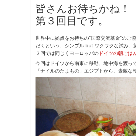
ac
n
皆さんお待ちかね！
e
e
第３回目です。
b
o
o
世界中に拠点をお持ちの“国際交流基金”のご
だくという、シンプル but ワクワクな試み
k
２回では同じくヨーロッパの
ドイツの朝ごは
今回はドイツから南東に移動、地中海を渡っ
「ナイルのたまもの」エジプトから、素敵な