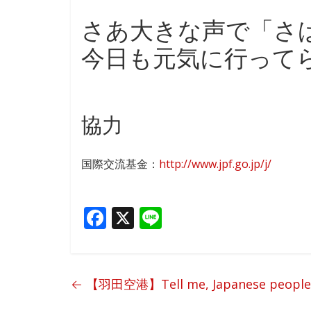
さあ大きな声で「さ
今日も元気に行って
協力
国際交流基金：
http://www.jpf.go.jp/j/
F
X
Li
ac
n
e
e
b
←
【羽田空港】Tell me, Japanese pe
o