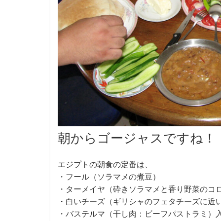
朝からゴージャスですね！
エジプトの朝食の定番は、
・フール（ソラマメの煮豆）
・ターメイヤ（砕きソラマメと香り野菜のコ
・白いチーズ（ギリシャのフェタチーズに近
・バステルマ（干し肉：ビーフパストラミ）