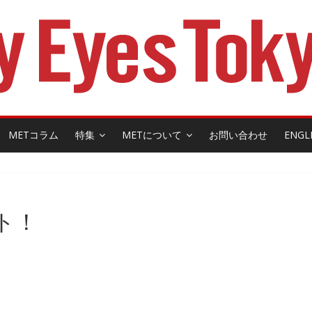
METコラム
特集
METについて
お問い合わせ
ENGL
プト！