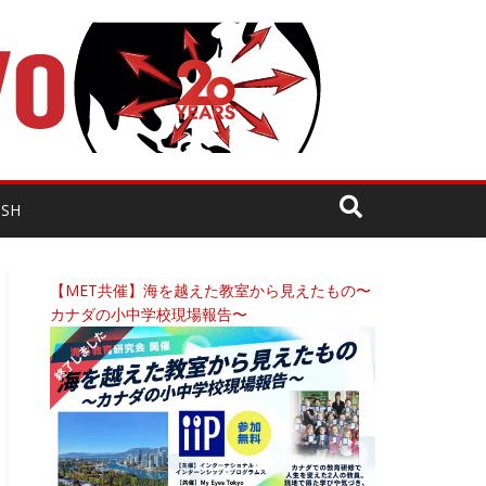
ISH
【MET共催】海を越えた教室から見えたもの〜
カナダの小中学校現場報告〜