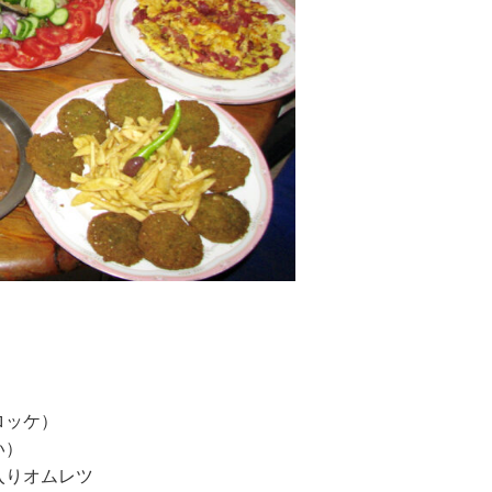
ロッケ）
い）
入りオムレツ