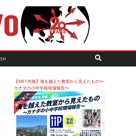
ISH
【MET共催】海を越えた教室から見えたもの〜
カナダの小中学校現場報告〜