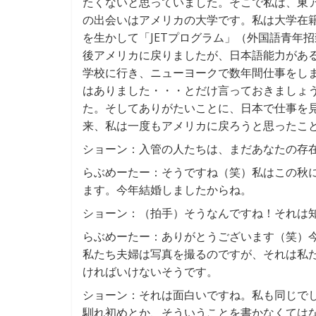
たくないと思っていました。そこで私は、東
の出会いはアメリカの大学です。私は大学在
を生かして「JETプログラム」（外国語青年
後アメリカに戻りましたが、日本語能力があ
学校に行き、ニューヨークで数年間仕事をし
はありました・・・とだけ言っておきましょ
た。そしてありがたいことに、日本で仕事を
来、私は一度もアメリカに戻ろうと思ったこ
ショーン：入管の人たちは、まだあなたの存
らぶめーたー：そうですね（笑）私はこの秋
ます。今年結婚しましたからね。
ショーン：（拍手）そうなんですね！それは
らぶめーたー：ありがとうございます（笑）
私たち夫婦は写真を撮るのですが、それは私
ければいけないそうです。
ショーン：それは面白いですね。私も同じで
馴れ初めとか、そういうことを書かなくては