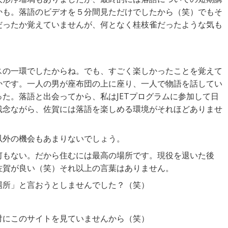
かも。落語のビデオを５分間見ただけでしたから（笑）でもそ
だったか覚えていませんが、何となく桂枝雀だったような気も
スの一環でしたからね。でも、すごく楽しかったことを覚えて
かです。一人の男が座布団の上に座り、一人で物語を話してい
た。落語と出会ってから、私はJETプログラムに参加して日
残念ながら、佐賀には落語を楽しめる環境がそれほどありませ
以外の機会もあまりないでしょう。
何もない。だから住むには最高の場所です。現役を退いた後
佐賀が良い（笑）それ以上の言葉はありません。
場所」と言おうとしませんでした？（笑）
対にこのサイトを見ていませんから（笑）