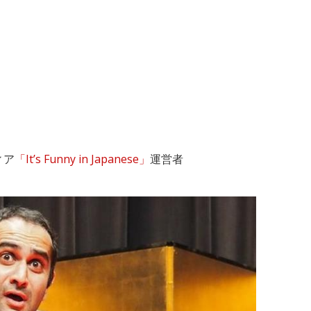
ィア
「It’s Funny in Japanese」
運営者