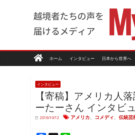
ホーム
インタビュー
日本から世界へ
インタビュー
【寄稿】アメリカ人落
ーたーさん インタビ
アメリカ
、
コメディ
、
伝統芸
2016/10/12