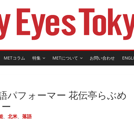
METコラム
特集
METについて
お問い合わせ
ENGL
語パフォーマー 花伝亭らぶめ
ュー
能
、
北米
、
落語