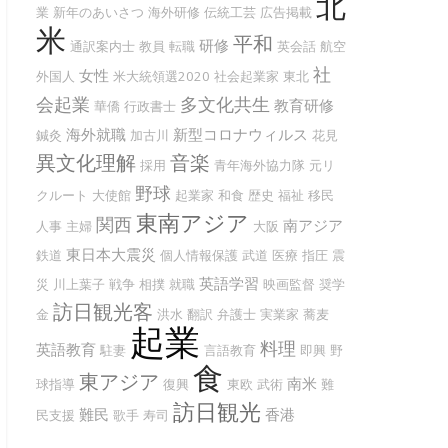
北
業
新年のあいさつ
海外研修
伝統工芸
広告掲載
米
平和
研修
通訳案内士
教員
転職
英会話
航空
社
女性
外国人
米大統領選2020
社会起業家
東北
会起業
多文化共生
教育研修
華僑
行政書士
海外就職
新型コロナウィルス
鍼灸
加古川
花見
異文化理解
音楽
採用
青年海外協力隊
元リ
野球
クルート
大使館
起業家
和食
歴史
福祉
移民
東南アジア
関西
南アジア
人事
主婦
大阪
東日本大震災
鉄道
個人情報保護
武道
医療
指圧
震
英語学習
災
川上葉子
戦争
相撲
就職
映画監督
奨学
訪日観光客
金
洪水
翻訳
弁護士
実業家
蕎麦
起業
料理
英語教育
駐妻
言語教育
即興
野
食
東アジア
南米
球指導
復興
東欧
武術
難
訪日観光
難民
香港
民支援
歌手
寿司