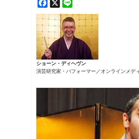
F
X
Li
ac
n
e
e
b
o
o
k
ショーン・ディヘヴン
演芸研究家・パフォーマー／オンラインメデ