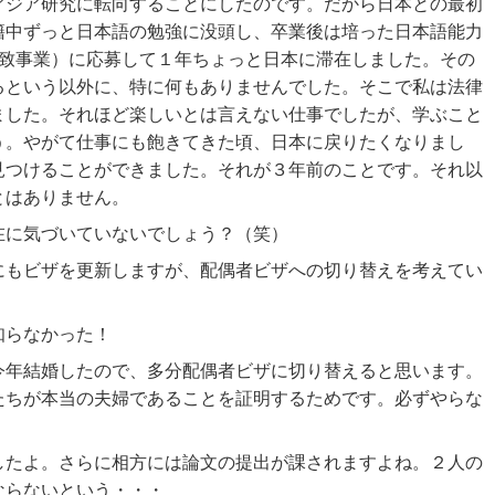
アジア研究に転向することにしたのです。だから日本との最初
籍中ずっと日本語の勉強に没頭し、卒業後は培った日本語能力
招致事業）に応募して１年ちょっと日本に滞在しました。その
るという以外に、特に何もありませんでした。そこで私は法律
ました。それほど楽しいとは言えない仕事でしたが、学ぶこと
う。やがて仕事にも飽きてきた頃、日本に戻りたくなりまし
見つけることができました。それが３年前のことです。それ以
とはありません。
在に気づいていないでしょう？（笑）
にもビザを更新しますが、配偶者ビザへの切り替えを考えてい
知らなかった！
今年結婚したので、多分配偶者ビザに切り替えると思います。
たちが本当の夫婦であることを証明するためです。必ずやらな
したよ。さらに相方には論文の提出が課されますよね。２人の
ならないという・・・