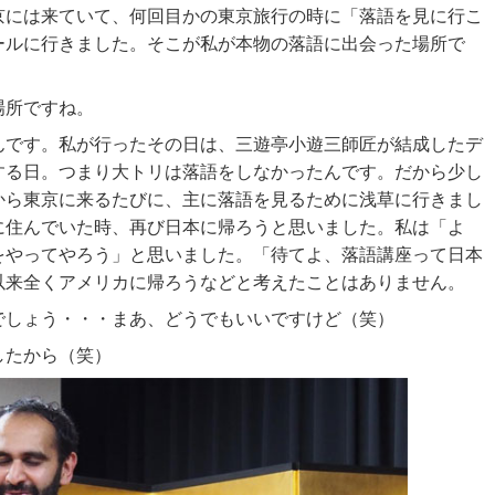
京には来ていて、何回目かの東京旅行の時に「落語を見に行こ
ールに行きました。そこが私が本物の落語に出会った場所で
場所ですね。
んです。私が行ったその日は、三遊亭小遊三師匠が結成したデ
する日。つまり大トリは落語をしなかったんです。だから少し
から東京に来るたびに、主に落語を見るために浅草に行きまし
に住んでいた時、再び日本に帰ろうと思いました。私は「よ
をやってやろう」と思いました。「待てよ、落語講座って日本
以来全くアメリカに帰ろうなどと考えたことはありません。
でしょう・・・まあ、どうでもいいですけど（笑）
したから（笑）