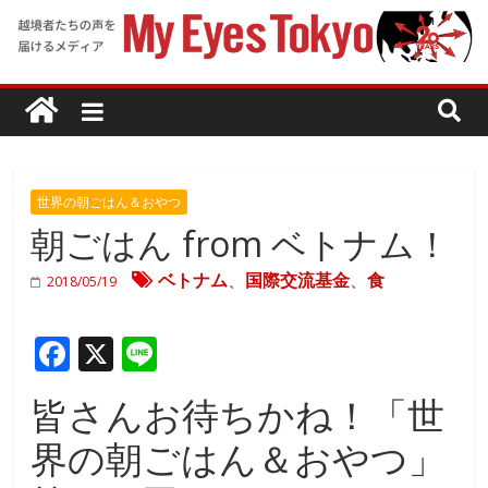
世界の朝ごはん＆おやつ
朝ごはん from ベトナム！
ベトナム
、
国際交流基金
、
食
2018/05/19
F
X
Li
ac
n
皆さんお待ちかね！「世
e
e
界の朝ごはん＆おやつ」
b