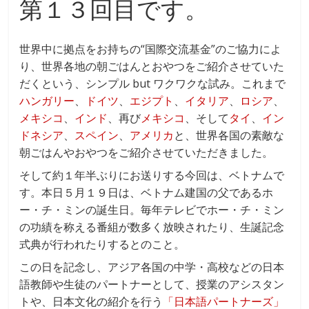
o
第１３回目です。
o
k
世界中に拠点をお持ちの“国際交流基金”のご協力によ
り、世界各地の朝ごはんとおやつをご紹介させていた
だくという、シンプル but ワクワクな試み。これまで
ハンガリー
、
ドイツ
、
エジプト
、
イタリア
、
ロシア
、
メキシコ
、
インド
、再び
メキシコ
、そして
タイ
、
イン
ドネシア
、
スペイン
、
アメリカ
と、世界各国の素敵な
朝ごはんやおやつをご紹介させていただきました。
そして約１年半ぶりにお送りする今回は、ベトナムで
す。本日５月１９日は、ベトナム建国の父であるホ
ー・チ・ミンの誕生日。毎年テレビでホー・チ・ミン
の功績を称える番組が数多く放映されたり、生誕記念
式典が行われたりするとのこと。
この日を記念し、アジア各国の中学・高校などの日本
語教師や生徒のパートナーとして、授業のアシスタン
トや、日本文化の紹介を行う
「日本語パートナーズ」