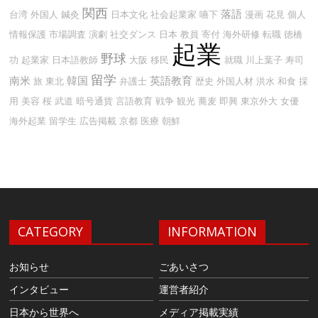
関西
落語
台湾
外国人
鍼灸
日本文化
社会起業家
嚥下
漫画
花見
個人
情報保護
市場調査
演劇
社交ダンス
日本
教員
寄付
海外研修
転職
徳橋
起業
野球
功
起業家
日本語教師
大阪
移民
就職
川上葉子
寿司
留学
南米
韓国
英語教育
旅
東北
弁護士
歴史
外国人材
洪水
和食
採
用
美容
桜
武道
暗号通貨
言語教育
戦争
観光
蕎麦
即興
東京外大
女優
海外起業
留学生
広告掲載
京都
医療
朝鮮
CATEGORY
INFORMATION
お知らせ
ごあいさつ
インタビュー
運営者紹介
日本から世界へ
メディア掲載実績