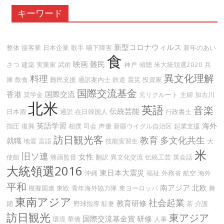
キーワード
新型コロナウィルス
整体
接客業
日本企業
歌手
嚥下障害
新年のあい
食
映画
難民
さつ
建築
実業家
武術
神戸
傾聴
米大統領選2020
兵
異文化理解
料理
庫
飲食
難民支援
通訳案内士
鉄道
震災
投資家
国際交流基金
香港
国際交流
奨学金
元リクルート
主婦
加古川
北米
英語
音楽
伝統芸能
日本酒
通訳
在日韓国人
行政書士
英語学習
海外
指圧
復興
相撲
司会
声優
新疆ウイグル自治区
起業支援
訪日観光客
教育
多文化共生
就職
地震
言語
技能実習生
大
米
旧ソ連
女性
使館
映画監督
翻訳
異文化交流
伝統工芸
英会話
大統領選2016
東日本大震災
沖縄
福祉
外務省
航空
海外
平和
南アジア
北欧
模擬国連
東欧
青年海外協力隊
東ヨーロッパ
舞
東南アジア
社会起業
教育研修
踊
野球指導
駐妻
茶
介護
訪日観光
東アジア
国際交流基金賞
研修
環境
華僑
人事