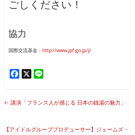
ごしください！
協力
国際交流基金：
http://www.jpf.go.jp/j/
F
X
Li
ac
n
e
e
b
←
講演「フランス人が感じる 日本の銭湯の魅力」
o
o
k
【アイドルグループプロデューサー】ジェームズ・