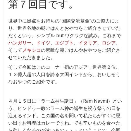
o
第７回目です。
o
k
世界中に拠点をお持ちの“国際交流基金”のご協力によ
り、世界各地の朝ごはんとおやつをご紹介させていた
だくという、シンプル but ワクワクな試み。これまで
ハンガリー
、
ドイツ
、
エジプト
、
イタリア
、
ロシア
、
そして
メキシコ
の素敵な朝ごはんやおやつをご紹介さ
せていただきました。
そして今回はこのコーナー初のアジア！世界第２位、
１３億人超の人口を誇る大国インドから、おいしそう
なおやつのご紹介です。
４月１５日に「ラーム神生誕日」（Ram Navmi）とい
う、ヒンドゥー教のラーム神の誕生を祝う祭りの日を
迎えるインド。この国の名を聞いて私たちがすぐに思
い出すお料理はカレーですね。でも辛いものを食べた
ら欲しくなるのが甘いもの・・・ということで、今回