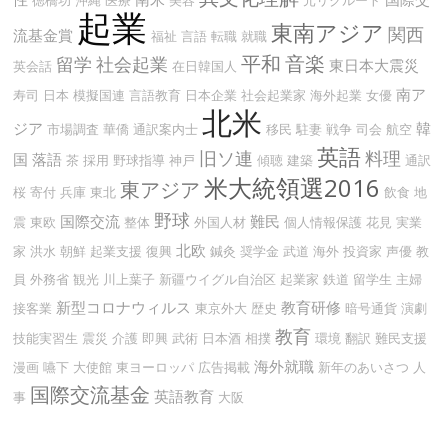
起業
東南アジア
関西
流基金賞
福祉
言語
転職
就職
平和
音楽
留学
社会起業
東日本大震災
英会話
在日韓国人
南ア
寿司
日本
模擬国連
言語教育
日本企業
社会起業家
海外起業
女優
北米
ジア
韓
市場調査
華僑
通訳案内士
移民
駐妻
戦争
司会
航空
英語
旧ソ連
料理
国
落語
茶
採用
野球指導
神戸
傾聴
建築
通訳
米大統領選2016
東アジア
桜
寄付
兵庫
東北
飲食
地
野球
国際交流
難民
震
東欧
整体
外国人材
個人情報保護
花見
実業
北欧
家
洪水
朝鮮
起業支援
復興
鍼灸
奨学金
武道
海外
投資家
声優
教
員
外務省
観光
川上葉子
新疆ウイグル自治区
起業家
鉄道
留学生
主婦
新型コロナウィルス
教育研修
接客業
東京外大
歴史
暗号通貨
演劇
教育
技能実習生
震災
介護
即興
武術
日本酒
相撲
環境
翻訳
難民支援
海外就職
漫画
嚥下
大使館
東ヨーロッパ
広告掲載
新年のあいさつ
人
国際交流基金
英語教育
事
大阪