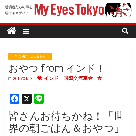
世界の朝ごはん＆おやつ
おやつ from インド！
インド
、
国際交流基金
、
食
2016/04/13
F
X
Li
ac
n
皆さんお待ちかね！「世
e
e
界の朝ごはん＆おやつ」
b