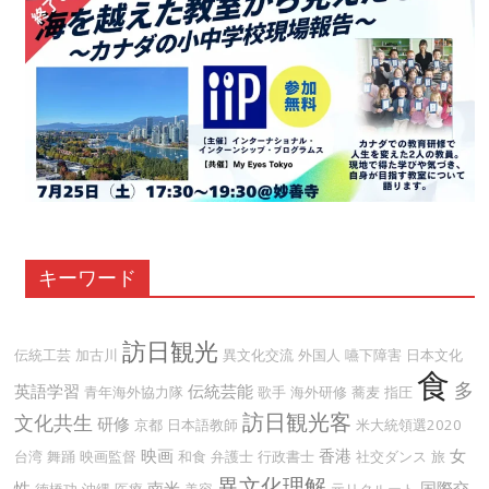
キーワード
訪日観光
伝統工芸
加古川
異文化交流
外国人
嚥下障害
日本文化
食
多
英語学習
伝統芸能
青年海外協力隊
歌手
海外研修
蕎麦
指圧
訪日観光客
文化共生
研修
京都
日本語教師
米大統領選2020
映画
香港
女
台湾
舞踊
映画監督
和食
弁護士
行政書士
社交ダンス
旅
異文化理解
性
南米
国際交
徳橋功
沖縄
医療
美容
元リクルート