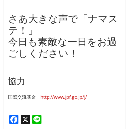
さあ大きな声で「ナマス
テ！」
今日も素敵な一日をお過
ごしください！
協力
国際交流基金：
http://www.jpf.go.jp/j/
F
X
Li
ac
n