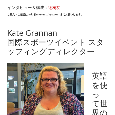
ac
n
インタビュー＆構成：
徳橋功
e
e
ご意見・ご感想は info@myeyestokyo.com までお願いします。
b
o
Kate Grannan
o
国際スポーツイベント スタ
k
ッフィングディレクター
英語
を使
っ
て世
界の