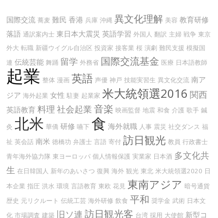
異文化理解
国際交流
難民
香港
教育研修
蕎麦
兵庫
沖縄
美容
落語
東日本大震災
英語学習
通訳案内士
外国人
翻訳
主婦
戦争
東京
外大
転職
新疆ウイグル自治区
投資家
接客業
桜
演劇
難民支援
模擬国
国際交流基金
留学
伝統芸能
連
舞踊
外務省
医療
日本語教師
起業
英語
南ア
整体
漫画
声優
神戸
技能実習生
異文化交流
米大統領選2016
関西
ジア
女性
海外起業
駐妻
起業家
音楽
料理
社会起業
英語教育
映画監督
地震
和食
介護
歌手
鍼
北米
食
研修
海外就職
灸
華僑
嚥下
人事
震災
社交ダンス
福
訪日観光
南米
祉
英会話
徳橋功
弁護士
言語
寄付
教員
行政書士
多文化共
青年海外協力隊
東ヨーロッパ
個人情報保護
実業家
日本酒
生
在日韓国人
新年のあいさつ
復興
海外
観光
東北
米大統領選2020
日
東南アジア
本企業
指圧
洪水
環境
言語教育
東欧
花見
暗号通貨
平和
歴史
元リクルート
伝統工芸
海外研修
飲食
奨学金
武術
日本文
訪日観光客
旧ソ連
新型コ
化
市場調査
建築
台湾
採用
大使館