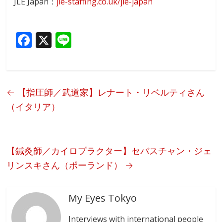
JLE Japan：
jle-staffing.co.uk/jle-japan
F
X
Li
ac
n
e
e
b
←
【指圧師／武道家】レナート・リベルティさん
o
（イタリア）
o
k
【鍼灸師／カイロプラクター】セバスチャン・ジェ
リンスキさん（ポーランド）
→
My Eyes Tokyo
Interviews with international people