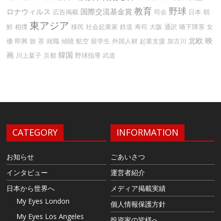
教育
野球
ロナウィルス
国際交流基金賞
広告掲載
司会
日本
朝
東アジア
鮮
相撲
移民
社会起業家
鉄道
寿司
大阪
通訳
嚥下障害
女
北欧
映
優
即興
旅
茶
就職
傾聴
航空
留学生
外国人材
起業支援
加古川
画
韓国
川上葉子
京都
野球指導
武道
CATEGORY
INFORMATION
お知らせ
ごあいさつ
インタビュー
運営者紹介
日本から世界へ
メディア掲載実績
My Eyes London
個人情報保護方針
My Eyes Los Angeles
投資家の皆様へ