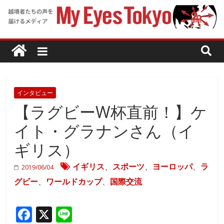
インタビュー
【ラグビーW杯直前！】ケ
イト・グラナンさん（イ
ギリス）
イギリス
、
スポーツ
、
ヨーロッパ
、
ラ
2019/06/04
グビー
、
ワールドカップ
、
国際交流
F
X
Li