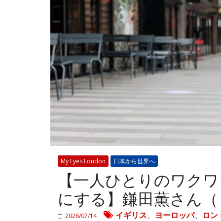
My Eyes London
日本から世界へ
【一人ひとりのワクワ
にする】鎌田薫さん（
イギリス
、
ヨーロッパ
、
ロン
2026/07/14