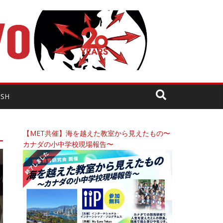
ISH
【MET共催】海を越えた教室から見えたもの〜
カナダの小中学校現場報告〜