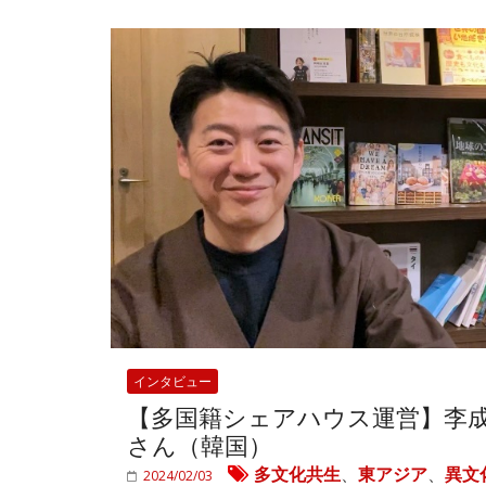
インタビュー
【多国籍シェアハウス運営】李
さん（韓国）
多文化共生
、
東アジア
、
異文
2024/02/03