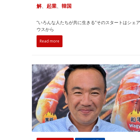
解
、
起業
、
韓国
”いろんな人たちが共に生きる”そのスタートはシェ
ウスから
Read more