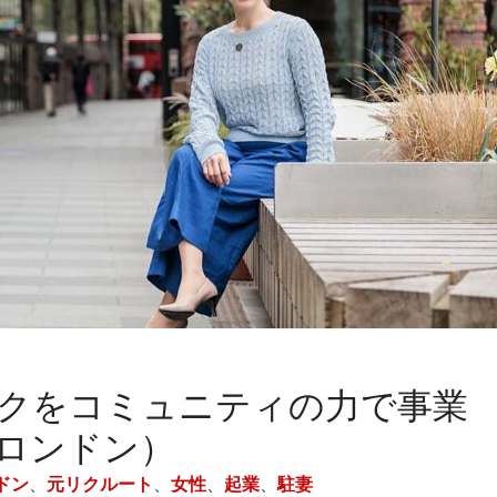
クをコミュニティの力で事業
ロンドン）
ドン
、
元リクルート
、
女性
、
起業
、
駐妻