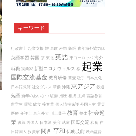
キーワード
行政書士
起業支援
旅
東欧
寿司
舞踊
青年海外協力隊
英語
英語学習
韓国
海外
茶
東北
東ヨーロッパ
起業
就職
新型コロナウィルス
実業家
桜
国際交流基金
教育研修
蕎麦
歌手
日本文化
東アジア
日本語教師
社交ダンス
華僑
沖縄
鉄道
落語
新年のあいさつ
駐妻
指圧
相撲
主婦
言語教育
留学生
環境
飲食
接客業
個人情報保護
外国人材
震災
教育
社会起
医療
弁護士
東京外大
川上葉子
整体
業
国際交流
復興
外国人
日本酒
美容
武道
和食
在
平和
関西
伝統芸能
日韓国人
投資家
映画監督