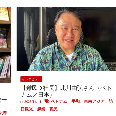
インタビュー
【難民→社長】北川由弘さん（ベト
ナム／日本）
成一
ベトナム
、
平和
、
東南アジア
、
訪
2023/11/14
日観光
、
起業
、
難民
化理