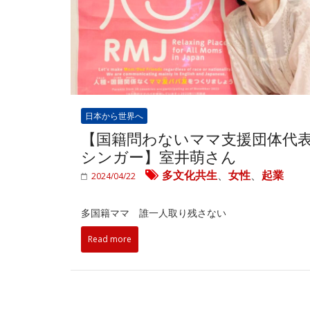
日本から世界へ
【国籍問わないママ支援団体代
シンガー】室井萌さん
多文化共生
、
女性
、
起業
2024/04/22
多国籍ママ 誰一人取り残さない
Read more