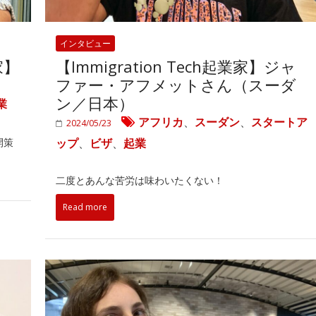
インタビュー
家】
【Immigration Tech起業家】ジャ
ファー・アフメットさん（スーダ
ン／日本）
業
アフリカ
、
スーダン
、
スタートア
2024/05/23
開策
ップ
、
ビザ
、
起業
二度とあんな苦労は味わいたくない！
Read more