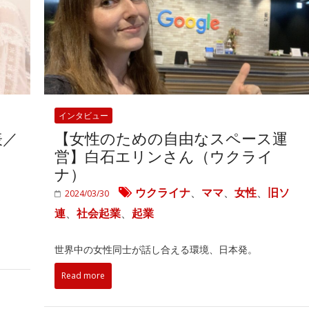
インタビュー
表／
【女性のための自由なスペース運
営】白石エリンさん（ウクライ
ナ）
ウクライナ
、
ママ
、
女性
、
旧ソ
2024/03/30
連
、
社会起業
、
起業
世界中の女性同士が話し合える環境、日本発。
Read more