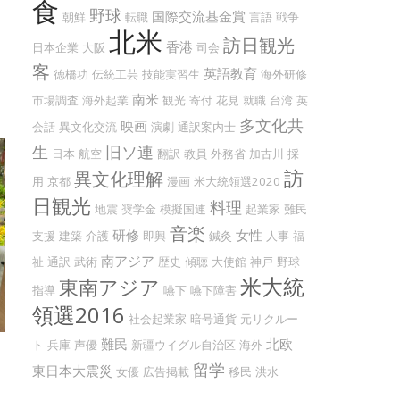
食
野球
国際交流基金賞
朝鮮
転職
言語
戦争
北米
訪日観光
香港
日本企業
大阪
司会
客
英語教育
徳橋功
伝統工芸
技能実習生
海外研修
南米
市場調査
海外起業
観光
寄付
花見
就職
台湾
英
多文化共
映画
会話
異文化交流
演劇
通訳案内士
生
旧ソ連
日本
航空
翻訳
教員
外務省
加古川
採
訪
異文化理解
用
京都
漫画
米大統領選2020
日観光
料理
地震
奨学金
模擬国連
起業家
難民
音楽
研修
女性
支援
建築
介護
即興
鍼灸
人事
福
南アジア
祉
通訳
武術
歴史
傾聴
大使館
神戸
野球
米大統
東南アジア
指導
嚥下
嚥下障害
領選2016
社会起業家
暗号通貨
元リクルー
難民
北欧
ト
兵庫
声優
新疆ウイグル自治区
海外
留学
東日本大震災
女優
広告掲載
移民
洪水