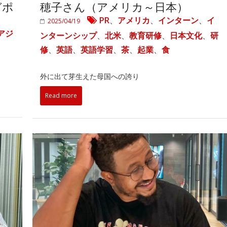
ガポ
穂子さん（アメリカ～日本）
PR
、
アメリカ
、
インターン
、
イ
2025/04/19
アジ
ンターンシップ
、
北米
、
教育研修
、
日本文化
、
研
修
、
英語
、
英語学習
、
茶
、
起業
、
食
外に出て芽生えた母国への誇り
Read more