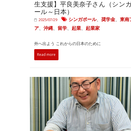
生支援】平良美奈子さん（シン
ール～日本）
シンガポール
、
奨学金
、
東南
2025/07/29
ア
、
沖縄
、
留学
、
起業
、
起業家
外へ出よう これからの日本のために
Read more