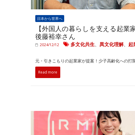
日本から世界へ
【外国人の暮らしを支える起業
後藤裕幸さん
多文化共生
、
異文化理解
、
起
2024/12/12
元・引きこもりの起業家が提案！少子高齢化への打
Read more