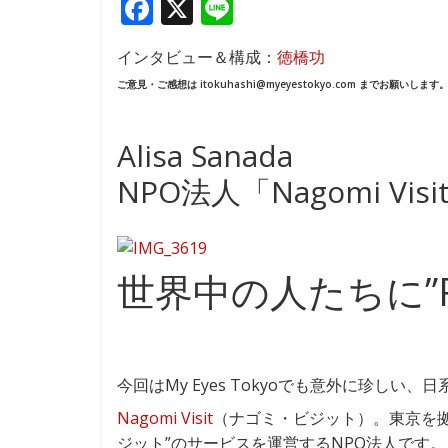
F
X
Li
ac
n
インタビュー＆構成：
徳橋功
e
e
ご意見・ご感想は itokuhashi@myeyestokyo.com までお願いします
b
o
Alisa Sanada
o
NPO法人「Nagomi Vis
k
世界中の人たちに”Re
今回はMy Eyes Tokyoでも意外に珍しい
Nagomi Visit
（ナゴミ・ビジット）。東京を
ジット”のサービスを運営するNPO法人です