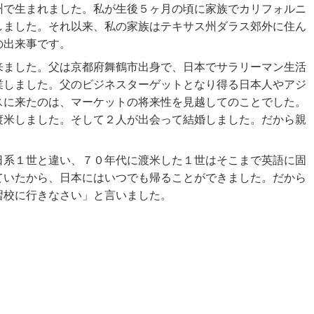
州で生まれました。私が生後５ヶ月の頃に家族でカリフォルニ
しました。それ以来、私の家族はテキサス州ダラス郊外に住ん
の出来事です。
来ました。父は京都府舞鶴市出身で、日本でサラリーマン生活
業しました。父のビジネスターゲットとなり得る日本人やアジ
スに来たのは、マーケットの将来性を見越してのことでした。
渡米しました。そして２人が出会って結婚しました。だから親
日系１世と違い、７０年代に渡米した１世はそこまで英語に固
ていたから、日本にはいつでも帰ることができました。だから
習校に行きなさい」と言いました。