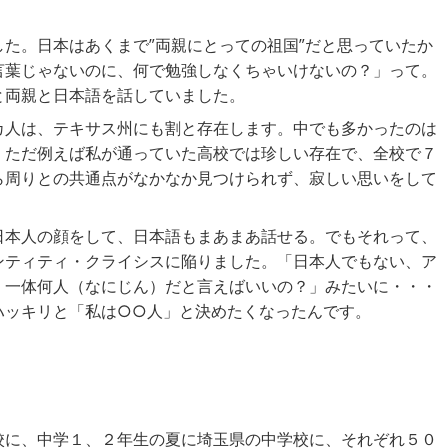
た。日本はあくまで”両親にとっての祖国”だと思っていたか
言葉じゃないのに、何で勉強しなくちゃいけないの？」って。
と両親と日本語を話していました。
カ人は、テキサス州にも割と存在します。中でも多かったのは
。ただ例えば私が通っていた高校では珍しい存在で、全校で７
ら周りとの共通点がなかなか見つけられず、寂しい思いをして
日本人の顔をして、日本語もまあまあ話せる。でもそれって、
ンティティ・クライシスに陥りました。「日本人でもない、ア
、一体何人（なにじん）だと言えばいいの？」みたいに・・・
ハッキリと「私は○○人」と決めたくなったんです。
校に、中学１、２年生の夏に埼玉県の中学校に、それぞれ５０