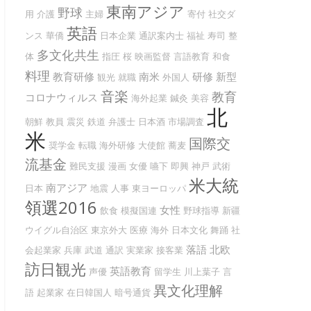
東南アジア
野球
用
介護
主婦
寄付
社交ダ
英語
ンス
華僑
日本企業
通訳案内士
福祉
寿司
整
多文化共生
体
指圧
桜
映画監督
言語教育
和食
料理
教育研修
南米
研修
新型
観光
就職
外国人
音楽
教育
コロナウィルス
海外起業
鍼灸
美容
北
朝鮮
教員
震災
鉄道
弁護士
日本酒
市場調査
米
国際交
奨学金
転職
海外研修
大使館
蕎麦
流基金
難民支援
漫画
女優
嚥下
即興
神戸
武術
米大統
南アジア
日本
地震
人事
東ヨーロッパ
領選2016
女性
飲食
模擬国連
野球指導
新疆
ウイグル自治区
東京外大
医療
海外
日本文化
舞踊
社
落語
北欧
会起業家
兵庫
武道
通訳
実業家
接客業
訪日観光
英語教育
声優
留学生
川上葉子
言
異文化理解
語
起業家
在日韓国人
暗号通貨