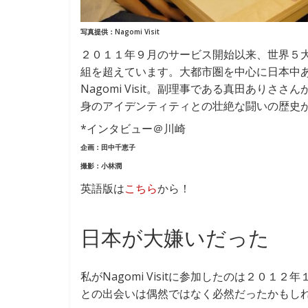
写真提供：Nagomi Visit
２０１１年９月のサービス開始以来、世界５大
組を超えています。大都市圏を中心に日本中あ
Nagomi Visit。副理事である真田あり
身のアイデンティティとの壮絶な闘いの歴史
*インタビュー＠川崎
企画：田中千恵子
撮影：小林潤
英語版は
こちら
から！
日本が大嫌いだった
私がNagomi Visitに参加したのは２０１２
との出会いは偶然ではなく必然だったかもし