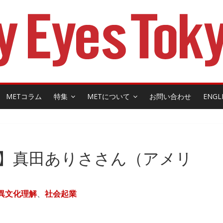
METコラム
特集
METについて
お問い合わせ
ENGL
】真田ありささん（アメリ
異文化理解
、
社会起業