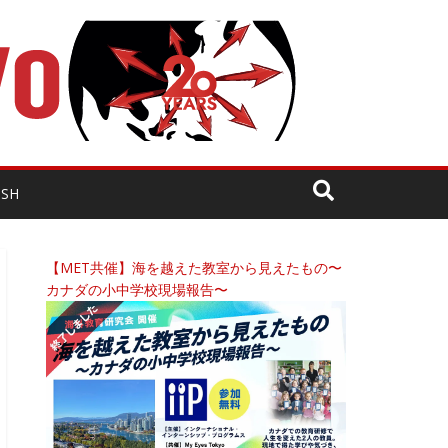
ISH
【MET共催】海を越えた教室から見えたもの〜
カナダの小中学校現場報告〜