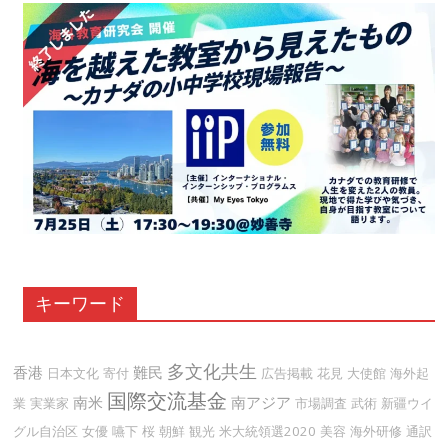
キーワード
多文化共生
香港
難民
日本文化
寄付
広告掲載
花見
大使館
海外起
国際交流基金
南米
南アジア
業
実業家
市場調査
武術
新疆ウイ
グル自治区
女優
嚥下
桜
朝鮮
観光
米大統領選2020
美容
海外研修
通訳