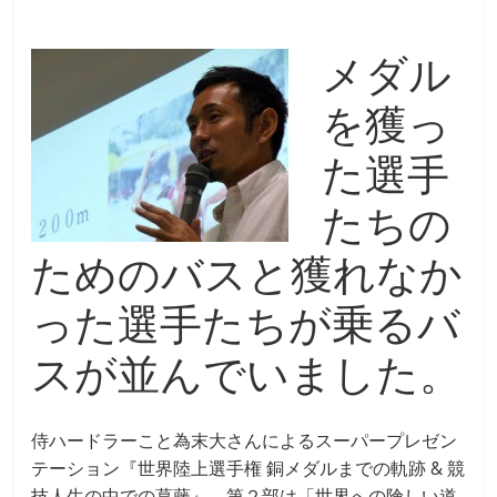
b
o
メダル
o
k
を獲っ
た選手
たちの
ためのバスと獲れなか
った選手たちが乗るバ
スが並んでいました。
侍ハードラーこと為末大さんによるスーパープレゼン
テーション『世界陸上選手権 銅メダルまでの軌跡 & 競
技人生の中での葛藤』。第２部は「世界への険しい道