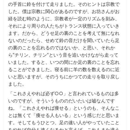
の手首に鈴を付けて走りました。そのヒントは宗教で
した。僕は宗教に関心があるのですが、お坊さんがお
経を読む時のように、宗教者が一定のリズムを刻み、
それにより周りの人たちがトランス状態に入っていき
ます。だから、どうせ足の裏のことを考えて無になれ
ないのだったら、せめて鈴の音だけを聞いていたら足
の裏のことを忘れるのではないか、と思い、それか
ら”チリン、チリン”という音を追いかけながら走って
いました。すると、いつの間にか足の裏のことを忘れ
ることができました。寝る前に羊の数を数えるのに近
いと思いますが、そのうちにかつての走りを取り戻し
ました。
「これさえやれば必ず○○」と言われているものは多
いのですが、そういうもののだいたいは嘘なんです
ね。「これさえやれば痩せる」というのも、そんなこ
とは無くて「痩せる人もいる」という感じだと思いま
す。そしてもうひとつ、足の速い人がやっていたこと
をやれば自分も速くなるかと言えば、これもまた違う