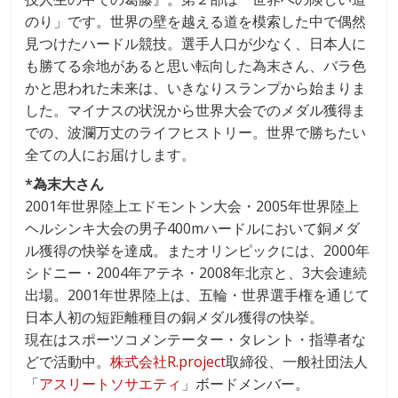
のり」です。世界の壁を越える道を模索した中で偶然
見つけたハードル競技。選手人口が少なく、日本人に
も勝てる余地があると思い転向した為末さん、バラ色
かと思われた未来は、いきなりスランプから始まりま
した。マイナスの状況から世界大会でのメダル獲得ま
での、波瀾万丈のライフヒストリー。世界で勝ちたい
全ての人にお届けします。
*為末大さん
2001年世界陸上エドモントン大会・2005年世界陸上
ヘルシンキ大会の男子400mハードルにおいて銅メダ
ル獲得の快挙を達成。またオリンピックには、2000年
シドニー・2004年アテネ・2008年北京と、3大会連続
出場。2001年世界陸上は、五輪・世界選手権を通じて
日本人初の短距離種目の銅メダル獲得の快挙。
現在はスポーツコメンテーター・タレント・指導者な
どで活動中。
株式会社R.project
取締役、一般社団法人
「
アスリートソサエティ
」ボードメンバー。