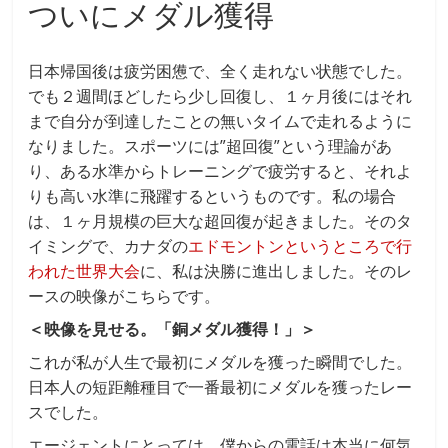
ついにメダル獲得
日本帰国後は疲労困憊で、全く走れない状態でした。
でも２週間ほどしたら少し回復し、１ヶ月後にはそれ
まで自分が到達したことの無いタイムで走れるように
なりました。スポーツには”超回復”という理論があ
り、ある水準からトレーニングで疲労すると、それよ
りも高い水準に飛躍するというものです。私の場合
は、１ヶ月規模の巨大な超回復が起きました。そのタ
イミングで、カナダの
エドモントンというところで行
われた世界大会
に、私は決勝に進出しました。そのレ
ースの映像がこちらです。
＜映像を見せる。「銅メダル獲得！」＞
これが私が人生で最初にメダルを獲った瞬間でした。
日本人の短距離種目で一番最初にメダルを獲ったレー
スでした。
エージェントにとっては、僕からの電話は本当に何気