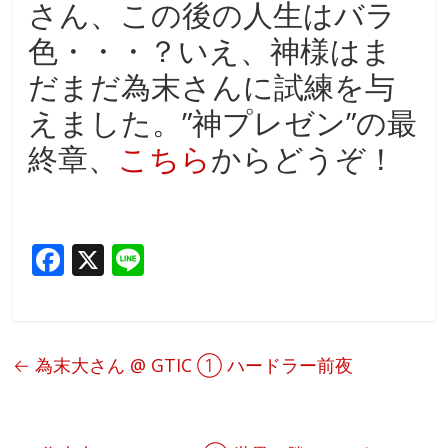
さん、この後の人生はバラ
色・・・？いえ、神様はま
だまだ為末さんに試練を与
えました。”神プレゼン”の最
終章、
こちら
からどうぞ！
F
X
Li
ac
n
e
e
b
←
為末大さん @ GTIC ① ハードラー前夜
o
o