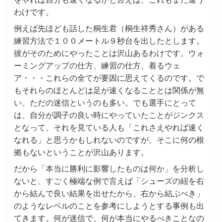
わけです。
例えば先ほども話した桐生君（桐生祥秀さん）がある
練習方法で１００メートル９秒台を出したとします。
彼がそのためにやったことは沢山あるわけです。ウォ
ーミングアップの仕方、練習の仕方、着るウェ
ア・・・これらの全てが要因に思えてくるのです。で
もそれらのほとんどは足が速くなることとは関係が無
い、ただの迷信というのも多い。でも選手にとって
は、自分が調子の良い時にやっていたことがジンクス
となって、それを見ている人も「これさえやれば速く
なれる」と思うかもしれないのですが、そこに何の根
拠もないということが沢山あります。
だから「本当に勝利に影響したものは何か」を分析し
ないと、すごく極端な例で言えば「シューズの紐を右
から結んで良い結果を出せたから、右から結ぶべき」
のようなレベルのことを参考にしようとする事例も出
てきます。何が迷信で、何が本当にやるべきことなの