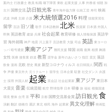
案内士
行政書士
教員
転職
嚥下障害
東欧
起業支援
人事
外務省
傾聴
加
訪日観光客
国際交流
映画
古川
青年海外協力隊
伝統工芸
寿司
米大統領選2016
料理
武道
沖縄
主婦
介護
技能実習生
北米
留学
旧ソ連
言語
歌手
日本語教師
投資家
日本酒
外国人
社会起業
英語教育
教育研修
英語学
即興
建築
兵庫
個人情報保護
英語
習
海外就職
神戸
地震
川上葉子
言語教育
大阪
司会
東ヨーロ
東南アジア
韓国
ッパ
暗号通貨
難民支援
就職
復興
相撲
舞踊
教育
女性
落語
医療
接客業
鉄道
奨学金
新年のあいさつ
指圧
震災
関西
北欧
新型コロナウィルス
飲食
漫画
歴史
蕎麦
在日韓国人
戦
争
声優
東京外大
元リクルート
留学生
日本企業
駐妻
社交ダンス
弁護
起業
東アジア
東日本
士
採用
外国人材
英会話
社会起業家
音楽
大震災
伝統芸能
研修
航空
野球指導
日本
旅
福祉
模擬国連
食
訪日観光
平和
国際交流基金賞
環境
整体
台湾
茶
京都
異文化理解
演劇
翻訳
徳橋功
通訳
東北
移民
海外
起業家
映画監
野球
督
和食
華僑
異文化交流
鍼灸
洪水