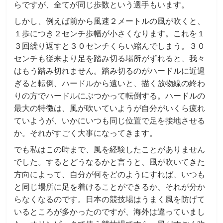
らですが、全てが同じ歩数という選手もいます。
しかし、例えば前から風速２メートルの風が吹くと、
１歩につき２センチ歩幅が小さくなります。これを１
３回繰り返すと３０センチくらい縮んでしまう。３０
センチも従来より足を踏み切る場所がずれると、我々
はもう踏み切れません。踏み切るのがハードルに近過
ぎると転倒、ハードルから遠いと、描く放物線の終わ
りの方でハードルにぶつかって転倒する。ハードルの
最大の特徴は、風が吹いていようが自分がいくら疲れ
ていようが、いかにいつも同じ位置で足を接地させる
か。それがすごく大事になってきます。
でも私はこの時まで、風を経験したことがありません
でした。するとどうなるかと言うと、風が吹いてきた
方向によって、自分が何をどのようにすれば、いつも
と同じ場所に足を着けることができるか、それが分か
らなくなるのです。日本の競技場はうまく風を防げて
いるところが多かったのですが、海外は違っていまし