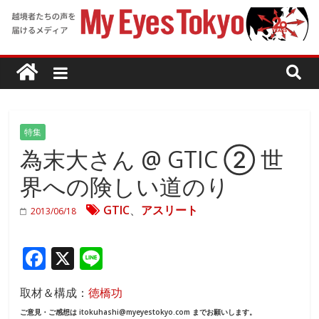
特集
為末大さん @ GTIC ② 世
界への険しい道のり
GTIC
、
アスリート
2013/06/18
F
X
Li
ac
n
取材＆構成：
徳橋功
e
e
ご意見・ご感想は itokuhashi@myeyestokyo.com までお願いします。