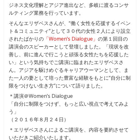
ジネス文化理解とアジア進出など、多岐に渡るコンサ
ルティング業務を行っています。
そんなエリザベスさんが、“働く女性を応援するイベン
ト＆コミュニティ”として３０代の女性２人により設立
されたばかりの
「Women’s Dialogue」
の第１回目の
講演会のスピーカーとして登壇しました。「現状を改
善し、前に進んで行こうと頑張る女性たちを応援した
い」という気持ちでご講演に臨まれたエリザベスさ
ん。アジアを駆けめぐるキャリアウーマンとして、ま
た一人の妻として培った豊富な経験をもとに“自分に制
限をつけない生き方”について語りました。
＊講演＠Women’s Dialogue
「自分に制限をつけず、もっと広い視点で考えてみよ
う」
（２０１６年８月２４日）
＊エリザベスさんによるご講演を、内容を要約させて
いただきご紹介いたします。