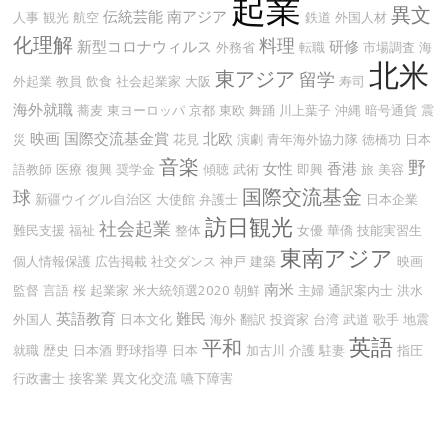
起業
異文
伝統芸能
南アジア
人事
観光
航空
鉄道
外国人材
化理解
料理
新型コロナウィルス
研修
外務省
転職
市場調査
海
北米
東アジア
留学
外起業
教員
飲食
社会起業家
大阪
寿司
海外就職
蕎麦
東ヨーロッパ
京都
東欧
舞踊
川上葉子
沖縄
暗号通貨
震
映画
国際交流基金賞
北欧
災
花見
演劇
青年海外協力隊
徳橋功
日本
音楽
野
女性
香港
語教師
医療
復興
奨学金
傾聴
武術
即興
旅
美容
国際交流基金
球
新疆ウイグル自治区
大使館
弁護士
日本企業
訪日観光
社会起業
難民支援
福祉
整体
女優
華僑
技能実習生
東南アジア
個人情報保護
広告掲載
社交ダンス
神戸
建築
映画
南米
監督
言語
桜
起業家
米大統領選2020
朝鮮
主婦
通訳案内士
洪水
英語教育
難民
外国人
日本文化
海外
翻訳
投資家
台湾
武道
歌手
地震
英語
平和
就職
歴史
日本酒
野球指導
日本
加古川
介護
駐妻
指圧
行政書士
接客業
異文化交流
嚥下障害