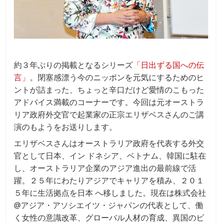
約３年ぶりの掲載となるシリーズ
「日出ずる国への伝
言」
。閉塞感漂う今のニッポンを元気にするためのヒ
ントが詰まった、ちょっと辛口だけど愛情のこもった
アドバイス満載のコーナーです。今回は元オーストラ
リア政府外交官で起業家の正宗エリザベスさんのご講
演のもようをお送りします。
エリザベスさんはオーストラリア政府を代表する外交
官として日本、イン ドネシア、ベトナム、韓国に駐在
し、オーストラリア企業のアジア進出の最前線で活
躍。２５年にわたりアジアでキャリアを積み、２０１
５年に生活拠点を日本 へ移しました。現在は株式会社
@アジア・アソシエイツ・ジャパンの代表として、働
く女性の意識改革、グローバル人材の育成、異国のビ