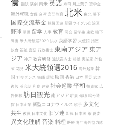
食
英語
南米
翻訳
演劇
寿司
川上葉子
奨学金
北米
海外就職
女優
台湾
言語教育
東北
嚥下
国際交流基金
模擬国連
新疆ウイグル自治区
野球
留学
教育
華僑
人事
司会
留学生
東欧
嚥下
英語学習
障害
米大統領選2020
洪水
大使館
指圧
東南アジア
東ア
飲食
福祉
言語
行政書士
ジア
教育研修
神戸
通訳案内士
相撲
実業家
外務
米大統領選2016
韓
省
花見
海外起業
国
映画
香港
社交ダンス
舞踊
環境
日本
震災
武道
平和
社会起業
復興
英会話
和食
建築
投資家
広
訪日観光
南アジア
告掲載
駐妻
傾聴
暗号通
多文化
新型コロナウィルス
貨
日本企業
歌手
共生
旧ソ連
教員
日本文化
即興
日本酒
茶
蕎麦
異文化理解
音楽
料理
医療
青年海外協力隊