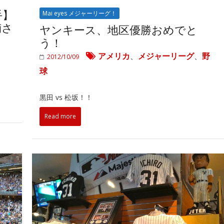
手】
Mai eyes メジャーリーグ！
輔さ
ヤンキース、地区優勝おめでと
う！
アメリカ
、
メジャーリーグ
、
野
2012/10/09
球
黒田 vs 松坂！！
Read more