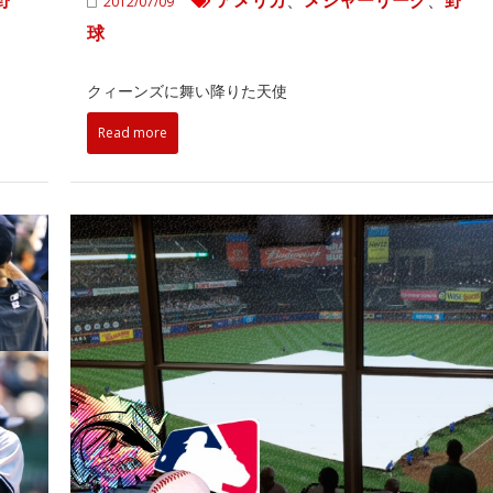
野
アメリカ
、
メジャーリーグ
、
野
2012/07/09
球
クィーンズに舞い降りた天使
Read more