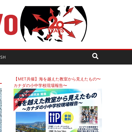
ISH
【MET共催】海を越えた教室から見えたもの〜
カナダの小中学校現場報告〜