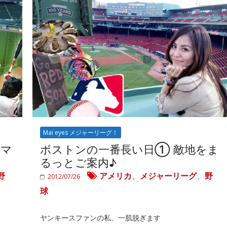
Mai eyes メジャーリーグ！
スマ
ボストンの一番長い日① 敵地をま
るっとご案内♪
野
アメリカ
、
メジャーリーグ
、
野
2012/07/26
球
ヤンキースファンの私、一肌脱ぎます