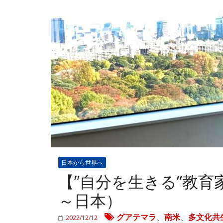
日本から世界へ
【”自分を生きる”教
～日本）
グアテマラ
、
南米
、
多文化共
2022/12/12