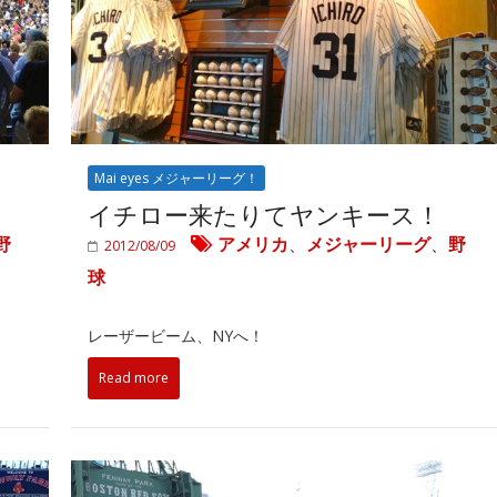
Mai eyes メジャーリーグ！
イチロー来たりてヤンキース！
野
アメリカ
、
メジャーリーグ
、
野
2012/08/09
球
レーザービーム、NYへ！
Read more