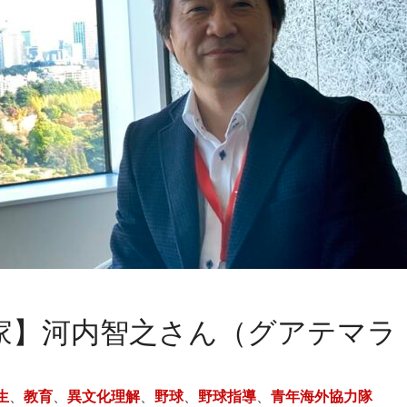
育家】河内智之さん（グアテマラ
生
、
教育
、
異文化理解
、
野球
、
野球指導
、
青年海外協力隊