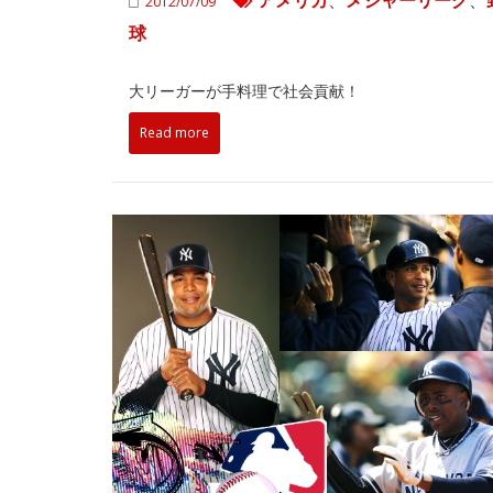
アメリカ
、
メジャーリーグ
、
2012/07/09
球
大リーガーが手料理で社会貢献！
Read more