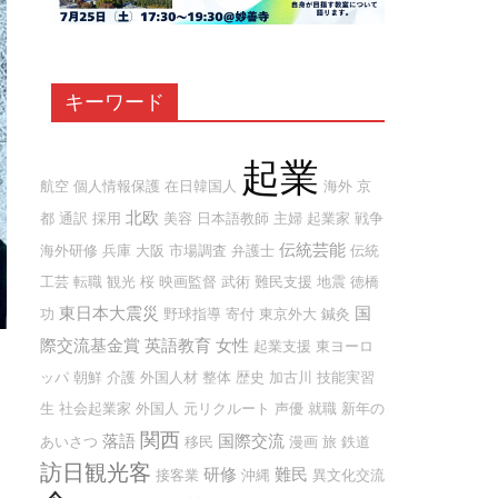
キーワード
起業
航空
個人情報保護
在日韓国人
海外
京
北欧
都
通訳
採用
美容
日本語教師
主婦
起業家
戦争
伝統芸能
海外研修
兵庫
大阪
市場調査
弁護士
伝統
工芸
転職
観光
桜
映画監督
武術
難民支援
地震
徳橋
東日本大震災
国
功
野球指導
寄付
東京外大
鍼灸
際交流基金賞
英語教育
女性
起業支援
東ヨーロ
ッパ
朝鮮
介護
外国人材
整体
歴史
加古川
技能実習
生
社会起業家
外国人
元リクルート
声優
就職
新年の
関西
落語
国際交流
あいさつ
移民
漫画
旅
鉄道
訪日観光客
研修
難民
接客業
沖縄
異文化交流