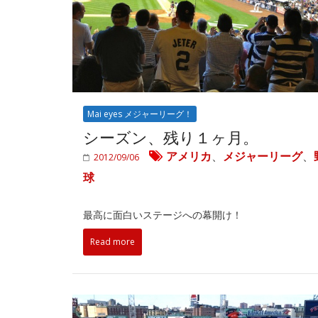
Mai eyes メジャーリーグ！
シーズン、残り１ヶ月。
アメリカ
、
メジャーリーグ
、
2012/09/06
球
最高に面白いステージへの幕開け！
Read more