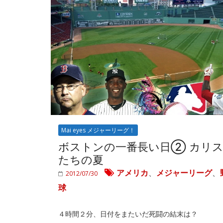
Mai eyes メジャーリーグ！
ボストンの一番長い日② カリ
たちの夏
アメリカ
、
メジャーリーグ
、
2012/07/30
球
４時間２分、日付をまたいだ死闘の結末は？