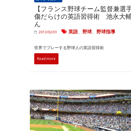
【フランス野球チーム監督兼選
傷だらけの英語習得術 池永大
ん
英語
、
野球
、
野球指導
2013/02/01
世界でプレーする野球人の英語習得術
Read more