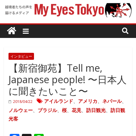
インタビュー
【新宿御苑】Tell me,
Japanese people! 〜日本人
に聞きたいこと〜
アイルランド
、
アメリカ
、
ネパール
、
2018/04/22
ノルウェー
、
ブラジル
、
桜
、
花見
、
訪日観光
、
訪日観
光客