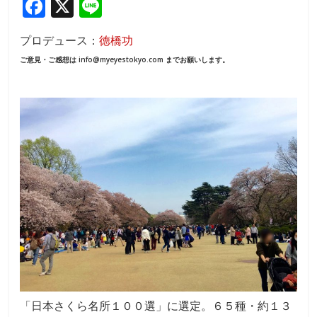
F
X
Li
ac
n
プロデュース：
徳橋功
e
e
ご意見・ご感想は info@myeyestokyo.com までお願いします。
b
o
o
k
「日本さくら名所１００選」に選定。６５種・約１３