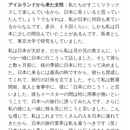
アイルランドから来た女性
：私たちがすごくリラック
スして楽しんでいるから、日本に長くいると思ってい
たんでしょう？でもそれは、私が日本に何回も来てい
るからなんです。多分、１５回くらい。しかも私は日
本に少しの間住んでいたことがあるんです。医者とし
て、東京大学で研究をしていました。
私は日本が大好き。だから私は兄や兄の奥さんに、い
つか一緒に日本に行こうって話しました。そして彼ら
と数ヶ月前に、桜の季節に日本に行こうって決めまし
た。日本に来るには最高の時ですから。彼らも賛成し
てくれて、旅行の計画を立てました。そして私は数週
間前、友人と食事中に、彼に「日本に行こう！」と言
いました。彼もイースターの間は特に用事が無いとい
うことで、日本への旅行に誘ってみたんです。さらに
私の彼にも一緒に桜を見に行こうと言いました。こん
な感じで、私はこれまでたくさんの人を日本に連れて
きたから、日本の旅行業界は私を雇うべきです（笑）