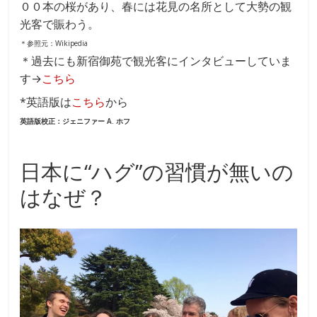
００本の桜があり、春には花見の名所として大勢の観
光客で賑わう。
＊参照元：Wikipedia
＊過去にも新宿御苑で観光客にインタビューしていま
す→
こちら
*英語版は
こちら
から
英語版校正：ジェニファー A. ホフ
日本に“ハグ”の習慣が無いの
はなぜ？