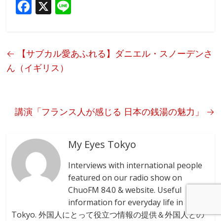
F
X
Li
ac
n
e
e
b
←
【サブカル愛あふれる】ダニエル・スノーデンさ
o
ん（イギリス）
o
k
講演「フランス人が感じる 日本の銭湯の魅力」
→
My Eyes Tokyo
Interviews with international people
featured on our radio show on
ChuoFM 84.0 & website. Useful
information for everyday life in
Tokyo. 外国人にとって役立つ情報の提供＆外国人との